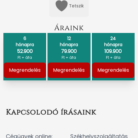
Tetszik
Áraink
6
12
24
hónapra
hónapra
hónapra
52.900
79.900
109.900
Ft + áfa
Ft + áfa
Ft + áfa
Megrendelés
Megrendelés
Megrendelés
Kapcsolodó írásaink
Cégügyek online:
Székhelyszolgáltatás