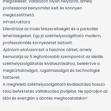
megítélését. Válasszon olyan helyszínt, amely
professional benyomást kelt és könnyen
megközelíthető.
Infrastruktúra
Ellenőrizze az iroda felszereltségét és a parkolási
lehetőségeket. Egy jó székhelyszolgáltató modern,
professzionális környezetet biztosít.
Ajánlom elolvasni
ezt a hasznos cikket, amely
bemutatja az 5 legfontosabb szempontot az ideális
székhelyszolgáltatás kiválasztásához
, beleértve a
megbízhatóságot, rugalmasságot és technológiai
hátteret.
A megfelelő székhelyszolgáltató kiválasztása hosszú
távú befektetés vállalkozása jövőjébe. Ne spóroljon az
időn és energián a döntés meghozatalakor!