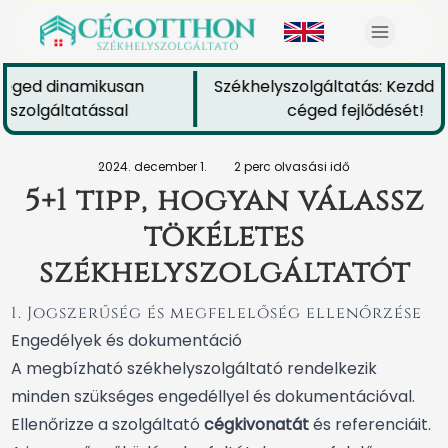
céged dinamikusan
Székhelyszolgáltatás: Kezdd el
szolgáltatással
céged fejlődését!
2024. december 1.
2 perc olvasási idő
5+1 tipp, hogyan válassz
tökéletes
székhelyszolgáltatót
1. Jogszerűség és megfelelőség ellenőrzése
Engedélyek és dokumentáció
A megbízható székhelyszolgáltató rendelkezik
minden szükséges engedéllyel és dokumentációval.
Ellenőrizze a szolgáltató
cégkivonatát
és referenciáit.