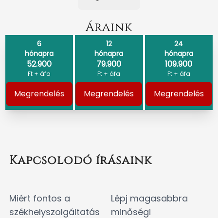
Áraink
6
12
24
hónapra
hónapra
hónapra
52.900
79.900
109.900
Ft + áfa
Ft + áfa
Ft + áfa
Megrendelés
Megrendelés
Megrendelés
Kapcsolodó írásaink
Miért fontos a
Lépj magasabbra
székhelyszolgáltatás
minőségi