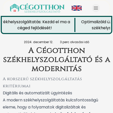
ékhelyszolgáltatás: Kezdd el ma a
Optimalizáld üzle
céged fejlődését!
székhelyszol
2024. december 12.
3 perc olvasási idő
A Cégotthon
székhelyszolgáltató és a
modernitás
A korszerű székhelyszolgáltatás
kritériumai
Digitális és automatizált ügyintézés
A modern székhelyszolgáltatás kulcsfontosságú
eleme, hogy a folyamatok digitalizáltak és