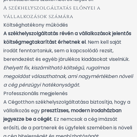
A székhelyszolgáltatás előnyei a
vállalkozások számára
Költséghatékony működés
A székhelyszolgáltatás révén a vállalkozások jelentős
költségmegtakarítást érhetnek el
. Nem kell saját
irodát fenntartaniuk, sem a kapcsolódó rezsit,
berendezést és egyéb járulékos kiadásokat viselniük.
Ehelyett fix, kiszámítható költségű, rugalmas
megoldást választhatnak, ami nagymértékben növeli
a cég pénzügyi hatékonyságát.
Professzionális megjelenés
A Cégotthon székhelyszolgáltatása biztosítja, hogy a
vállalkozás egy
presztízses, modern irodaházban
jegyezze be a cégét
. Ez nemcsak a cég imázsát
erősíti, de a partnerek és ügyfelek szemében is növeli
a cég hitelességét és megbízhatóságát.