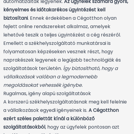
automatizáltak legyenek.
Az ügyfelek számára gyors,
kényelmes és időtakarékos ügyintézést kell
biztosítani
. Ennek érdekében a Cégotthon olyan
fejlett online rendszereket alkalmaz, amelyek
lehetővé teszik a teljes ügyintézést a cég részéről.
Emellett a székhelyszolgáltató munkatársai is
folyamatosan képzéseken vesznek részt, hogy
naprakészek legyenek a legújabb technológiák és
szolgáltatások területén.
Így biztosítható, hogy a
vállalkozások valóban a legmodernebb
megoldásokat vehessék igénybe.
Rugalmas, igény alapú szolgáltatások
A korszerű székhelyszolgáltatásnak meg kell felelnie
a vállalkozások egyedi igényeinek is.
A Cégotthon
ezért széles palettát kínál a különböző
szolgáltatásokból
, hogy az ügyfelek pontosan azt