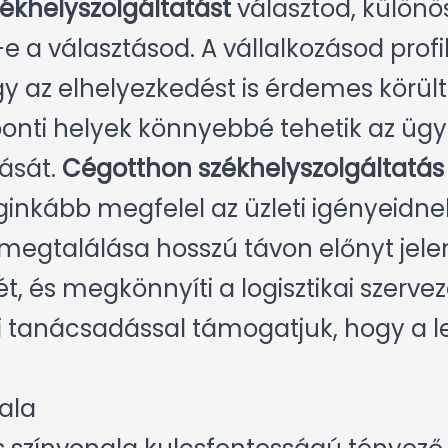
ékhelyszolgáltatást
választod, különö
e a választásod. A vállalkozásod profi
gy az elhelyezkedést is érdemes körül
onti helyek könnyebbé tehetik az ügyf
tását.
Cégotthon székhelyszolgáltatás
ginkább megfelel az üzleti igényeidne
megtalálása hosszú távon előnyt jelen
t, és megkönnyíti a logisztikai szervezé
ői tanácsadással támogatjuk, hogy a l
ala