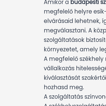
Amikor a
budapesti sz
megfelelő helyre esik-
elvárásaid lehetnek, í
megválasztani. A közp
szolgáltatások biztosí
környezetet, amely le
A megfelelő székhely 
vállalkozás hitelességé
kiválasztását szakért
hozhasd meg.
A szolgáltatás színvon