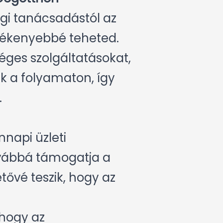
jogi tanácsadástól az
ékenyebbé teheted.
séges szolgáltatásokat,
ek a folyamaton, így
.
nnapi üzleti
vábbá támogatja a
tővé teszik, hogy az
 hogy az