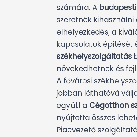
számára. A
budapesti 
szeretnék kihasználni 
elhelyezkedés, a kivál
kapcsolatok építését é
székhelyszolgáltatás
b
növekedhetnek és fej
A fővárosi székhelysz
jobban láthatóvá válj
együtt a
Cégotthon sz
nyújtotta összes lehe
Piacvezető szolgálta