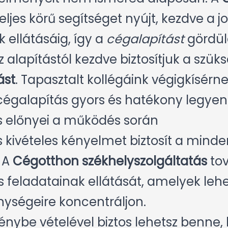
eljes körű segítséget nyújt, kezdve a 
 ellátásáig, így a
cégalapítást
gördül
alapítástól kezdve biztosítjuk a szük
ást
. Tapasztalt kollégáink végigkísérn
 cégalapítás gyors és hatékony legyen
s előnyei a működés során
 kivételes kényelmet biztosít a minde
 A
Cégotthon székhelyszolgáltatás
to
 feladatainak ellátását, amelyek lehe
nységeire koncentráljon.
énybe vételével biztos lehetsz benne,