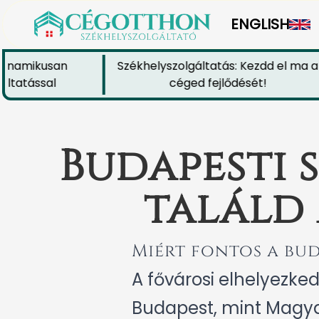
ENGLISH
amikusan
Székhelyszolgáltatás: Kezdd el ma a
tással
céged fejlődését!
Budapesti 
találd 
Miért fontos a bud
A fővárosi elhelyezked
Budapest, mint Magyar