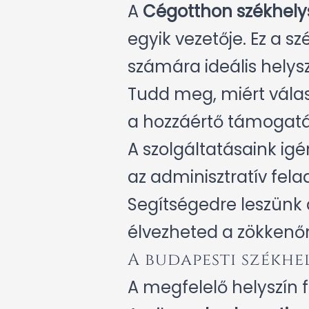
A
Cégotthon székhely
egyik vezetője. Ez a s
számára ideális helysz
Tudd meg, miért vála
a hozzáértő támogatá
A szolgáltatásaink ig
az adminisztratív fela
Segítségedre leszünk a
élvezheted a zökkenő
A budapesti székhe
A megfelelő helyszín