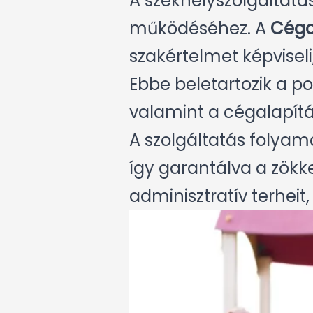
A székhelyszolgáltatá
működéséhez. A
Cégo
szakértelmet képviseli
Ebbe beletartozik a po
valamint a cégalapít
A szolgáltatás folyama
így garantálva a zök
adminisztratív terheit