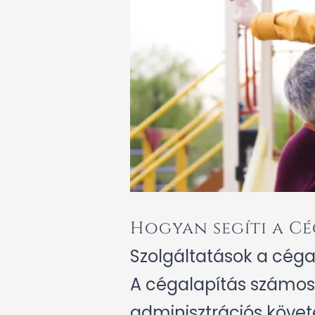
Hogyan segíti a C
Szolgáltatások a céga
A cégalapítás számos 
adminisztrációs köve