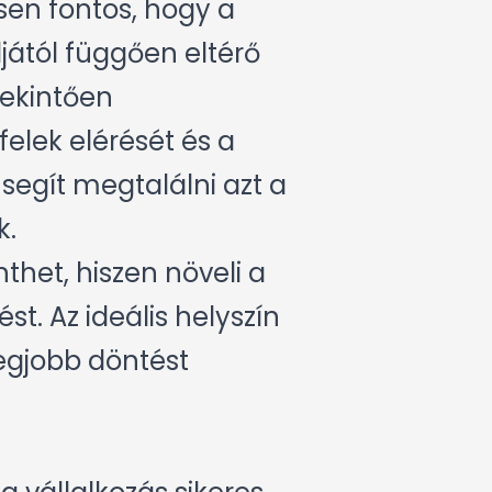
sen fontos, hogy a
ljától függően eltérő
tekintően
elek elérését és a
segít megtalálni azt a
k.
thet, hiszen növeli a
st. Az ideális helyszín
egjobb döntést