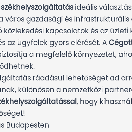
székhelyszolgáltatás
ideális választá
a város gazdasági és infrastrukturális 
ó közlekedési kapcsolatok és az üzleti 
s az ügyfelek gyors elérését. A
Cégot
iztosítja a megfelelő környezetet, aho
lődhetnek.
olgáltatás ráadásul lehetőséget ad ar
anak, különösen a nemzetközi partne
ékhelyszolgáltatással
, hogy kihaszná
tőséget!
tás Budapesten