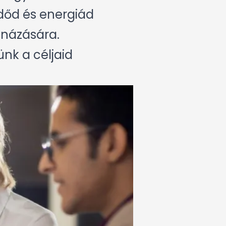
időd és energiád
knázására.
ünk a céljaid