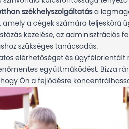
s színvonala kulcsfontosságú tényező a
tthon székhelyszolgáltatás
a legmaga
, amely a cégek számára teljeskörű ügy
stázás kezelése, az adminisztrációs fe
áshoz szükséges tanácsadás.
tos elérhetőséget és ügyfélorientált m
kenőmentes együttműködést. Bízza rán
, hogy Ön a fejlődésre koncentrálhass