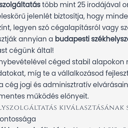
szolgáltatás
több mint 25 irodájával 
zéleskörű jelenlét biztosítja, hogy min
ínt, legyen szó cégalapításról vagy sz
sztják annyian a
budapesti székhelysz
st cégünk által!
énybevételével céged stabil alapokon
datokat, míg te a vállalkozásod fejlesz
 cég jogi és adminisztratív elvárásain
mentes működés előnyeit.
lyszolgáltatás kiválasztásának
 fontossága