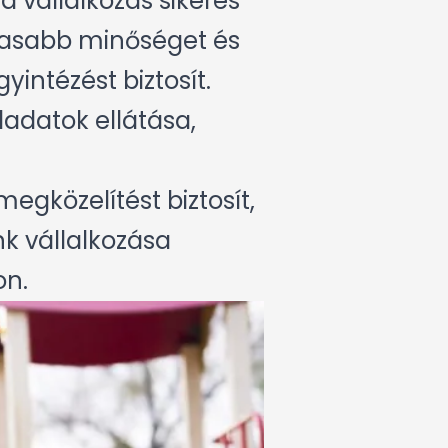
 vállalkozás sikeres
sabb minőséget és
intézést biztosít.
ladatok ellátása,
egközelítést biztosít,
k vállalkozása
on.