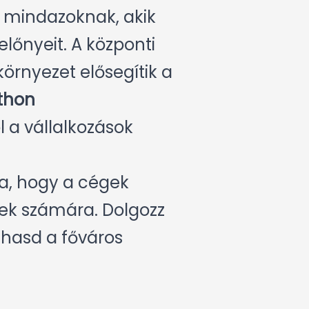
s mindazoknak, akik
előnyeit. A központi
környezet elősegítik a
thon
l a vállalkozások
ra, hogy a cégek
rek számára. Dolgozz
lhasd a főváros