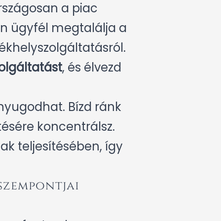
országosan a piac
den ügyfél megtalálja a
ékhelyszolgáltatásról.
olgáltatást
, és élvezd
 nyugodhat. Bízd ránk
tésére koncentrálsz.
ak teljesítésében, így
 szempontjai