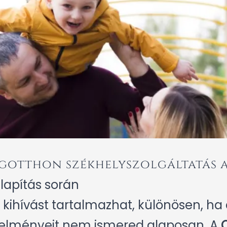
égotthon székhelyszolgáltatás a
lapítás során
kihívást tartalmazhat, különösen, ha a
telményeit nem ismered alaposan. A