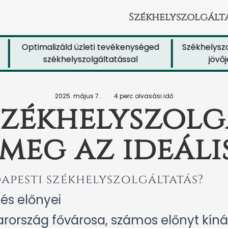
Székhelyszolgált
Optimalizáld üzleti tevékenységed
Székhelyszolgál
székhelyszolgáltatással
jövője b
2025. május 7.
4 perc olvasási idő
székhelyszolgá
meg az ideáli
apesti székhelyszolgáltatás?
és előnyei
ország fővárosa, számos előnyt kínál