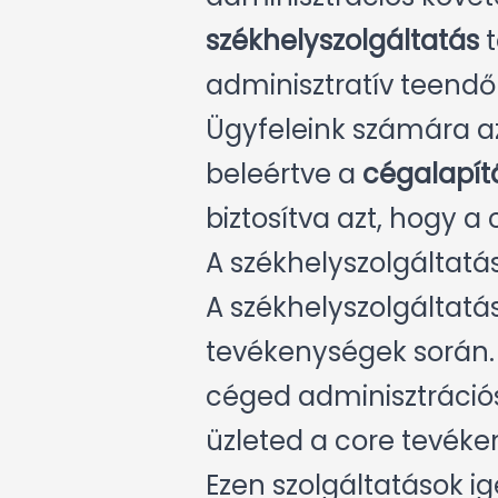
székhelyszolgáltatás
t
adminisztratív teendők
Ügyfeleink számára az 
beleértve a
cégalapít
biztosítva azt, hogy a
A székhelyszolgáltatá
A székhelyszolgáltatás
tevékenységek során.
céged adminisztrációs
üzleted a core tevéke
Ezen szolgáltatások ig