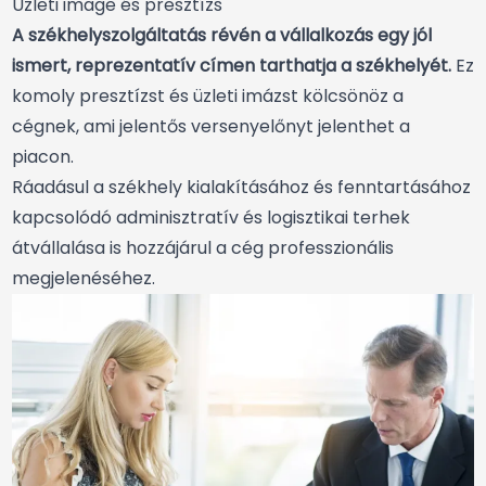
Üzleti image és presztízs
A székhelyszolgáltatás révén a vállalkozás egy jól
ismert, reprezentatív címen tarthatja a székhelyét.
Ez
komoly presztízst és üzleti imázst kölcsönöz a
cégnek, ami jelentős versenyelőnyt jelenthet a
piacon.
Ráadásul a székhely kialakításához és fenntartásához
kapcsolódó adminisztratív és logisztikai terhek
átvállalása is hozzájárul a cég professzionális
megjelenéséhez.