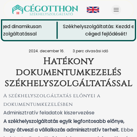
éged dinamikusan
Székhelyszolgáltatás: Kezdd el 
zolgáltatással
céged fejlődését!
2024. december 16.
3 perc olvasási idő
Hatékony
dokumentumkezelés
székhelyszolgáltatással
A székhelyszolgáltatás előnyei a
dokumentumkezelésben
Adminisztratív feladatok kiszervezése
A székhelyszolgáltatás egyik legfontosabb előnye,
hogy átveszi a vállalkozás adminisztratív terheit.
Ebbe