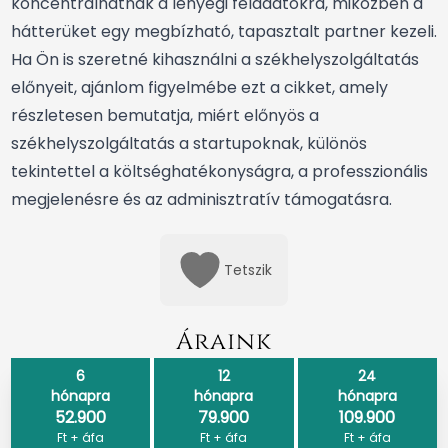
koncentrálhatnak a lényegi feladatokra, miközben a
hátterüket egy megbízható, tapasztalt partner kezeli.
Ha Ön is szeretné kihasználni a székhelyszolgáltatás
előnyeit, ajánlom figyelmébe
ezt a cikket, amely
részletesen bemutatja, miért előnyös a
székhelyszolgáltatás a startupoknak
, különös
tekintettel a költséghatékonyságra, a professzionális
megjelenésre és az adminisztratív támogatásra.
Tetszik
Áraink
6
12
24
hónapra
hónapra
hónapra
52.900
79.900
109.900
Ft + áfa
Ft + áfa
Ft + áfa