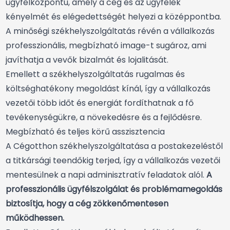
ügyfélközpontú, amely a cég és az ügyfelek
kényelmét és elégedettségét helyezi a középpontba.
A minőségi székhelyszolgáltatás révén a vállalkozás
professzionális, megbízható image-t sugároz, ami
javíthatja a vevők bizalmát és lojalitását.
Emellett a székhelyszolgáltatás rugalmas és
költséghatékony megoldást kínál, így a vállalkozás
vezetői több időt és energiát fordíthatnak a fő
tevékenységükre, a növekedésre és a fejlődésre.
Megbízható és teljes körű asszisztencia
A Cégotthon székhelyszolgáltatása a postakezeléstől
a titkársági teendőkig terjed, így a vállalkozás vezetői
mentesülnek a napi adminisztratív feladatok alól.
A
professzionális ügyfélszolgálat és problémamegoldás
biztosítja, hogy a cég zökkenőmentesen
működhessen.