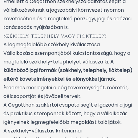
Emellett a Cégotthon székhelyszolgáltatás segít a
vállalkozásoknak a jogszabályi környezet nyomon
követésében és a megfelelő pénzügyi, jogi és adózási
tanácsadás nyújtásában is.
Székhely, telephely vagy fióktelep?
A legmegfelelőbb székhely kiválasztása
Vállalkozása szempontjából kulcsfontosságú, hogy a
megfelelő székhely-telephelyet válassza ki.
A
különböző jogi formák (székhely, telephely, fióktelep)
eltérő követelményekkel és előnyökkel járnak.
Érdemes mérlegelni a cég tevékenységét, méretét,
célcsoportját és jövőbeli terveit.
A Cégotthon szakértői csapata segít eligazodni a jogi
és praktikus szempontok között, hogy a vállalkozás
igényeinek legmegfelelőbb megoldást találjátok.
A székhely-választás kritériumai