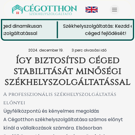
éged dinamikusan
Székhelyszolgáltatás: Kezdd el 
zolgáltatással
céged fejlődését!
2024. december 19.
3 perc olvasási idő
Így biztosítsd céged
stabilitását minőségi
székhelyszolgáltatással
A professzionális székhelyszolgáltatás
előnyei
Ügyfélközpontú és kényelmes megoldás
A Cégotthon székhelyszolgáltatása számos előnyt
kínál a vállalkozások számára. Elsősorban