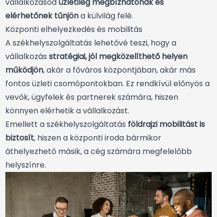
vállalkozásod
üzletileg megbízhatónak és
elérhetőnek tűnjön
a külvilág felé.
Központi elhelyezkedés és mobilitás
A székhelyszolgáltatás lehetővé teszi, hogy a
vállalkozás
stratégiai, jól megközelíthető helyen
működjön
, akár a főváros központjában, akár más
fontos üzleti csomópontokban. Ez rendkívül előnyös a
vevők, ügyfelek és partnerek számára, hiszen
könnyen elérhetik a vállalkozást.
Emellett a székhelyszolgáltatás
földrajzi mobilitást is
biztosít
, hiszen a központi iroda bármikor
áthelyezhető másik, a cég számára megfelelőbb
helyszínre.