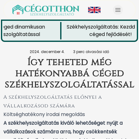
éged dinamikusan
Székhelyszolgáltatás: Kezdd el
szolgáltatással
céged fejlődését!
2024. december 4.
3 perc olvasási idő
Így teheted még
hatékonyabbá céged
székhelyszolgáltatással
A székhelyszolgáltatás előnyei a
vállalkozásod számára
Költséghatékony irodai megoldás
A székhelyszolgáltatás kiváló lehetőséget nyújt a
vállalkozások számára arra, hogy csökkentsék