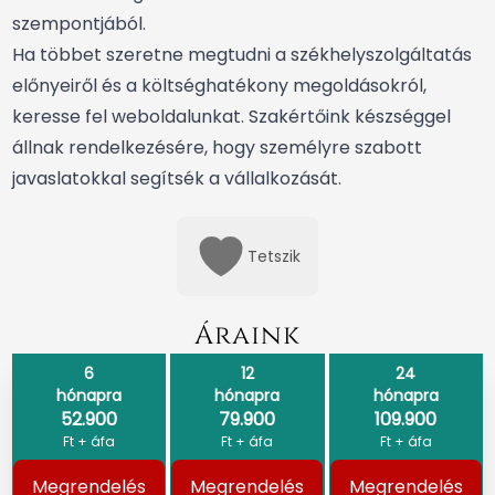
szempontjából.
Ha többet szeretne megtudni a székhelyszolgáltatás
előnyeiről és a költséghatékony megoldásokról,
keresse fel weboldalunkat.
Szakértőink készséggel
állnak rendelkezésére, hogy személyre szabott
javaslatokkal segítsék a vállalkozását.
Tetszik
Áraink
6
12
24
hónapra
hónapra
hónapra
52.900
79.900
109.900
Ft + áfa
Ft + áfa
Ft + áfa
Megrendelés
Megrendelés
Megrendelés