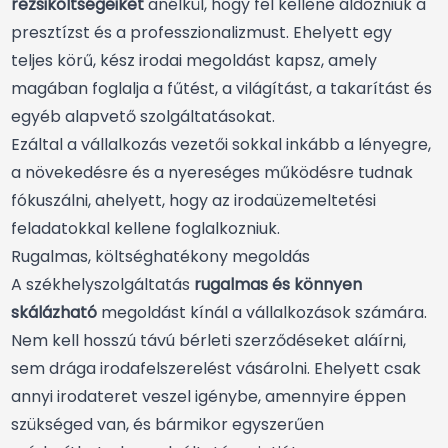
rezsiköltségeiket
anélkül, hogy fel kellene áldozniuk a
presztízst és a professzionalizmust. Ehelyett egy
teljes körű, kész irodai megoldást kapsz, amely
magában foglalja a fűtést, a világítást, a takarítást és
egyéb alapvető szolgáltatásokat.
Ezáltal a vállalkozás vezetői sokkal inkább a lényegre,
a növekedésre és a nyereséges működésre tudnak
fókuszálni, ahelyett, hogy az irodaüzemeltetési
feladatokkal kellene foglalkozniuk.
Rugalmas, költséghatékony megoldás
A székhelyszolgáltatás
rugalmas és könnyen
skálázható
megoldást kínál a vállalkozások számára.
Nem kell hosszú távú bérleti szerződéseket aláírni,
sem drága irodafelszerelést vásárolni. Ehelyett csak
annyi irodateret veszel igénybe, amennyire éppen
szükséged van, és bármikor egyszerűen