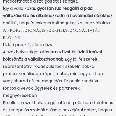
módosíthatod a szolgáltatás szintjét.
Így a vállalkozás
gyorsan tud reagálni a piaci
változásokra és alkalmazkodni a növekedési célokhoz
anélkül, hogy felesleges költségeket kellene vállalnia.
A professzionális székhelyszolgáltatás
előnyei
Üzleti presztízs és imázs
A székhelyszolgáltatás
presztízst és üzleti imázst
kölcsönöz a vállalkozásodnak
. Egy jól felszerelt,
reprezentatív irodaépületben székelni sokkal
professzionálisabb képet mutat, mint egy otthoni
vagy shared office megoldás. Ez pedig rendkívül
fontos a vevők, ügyfelek és partnerek
megnyerésében.
Emellett a székhelyszolgáltató cég elérhető telefonos
és recepciós szolgáltatása is hozzájárul ahhoz, hogy a