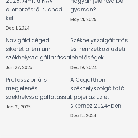
2025: Amit a NAV
Hogyan jelentsd be
ellenőrzésről tudnod
gyorsan?
kell
May 21, 2025
Dec 1, 2024
Navigáld céged
Székhelyszolgáltatás
sikerét prémium
és nemzetközi üzleti
székhelyszolgáltatással
lehetőségek
Jan 27, 2025
Dec 19, 2024
Professzionális
A Cégotthon
megjelenés
székhelyszolgáltató
székhelyszolgáltatással
tippjei az üzleti
sikerhez 2024-ben
Jan 21, 2025
Dec 12, 2024