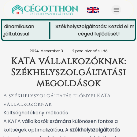
d dinamikusan
Székhelyszolgáltatás: Kezdd el ma
gáltatással
céged fejlődését!
2024. december 3.
2 perc olvasási idő
KATA vállalkozóknak:
Székhelyszolgáltatási
megoldások
A székhelyszolgáltatás előnyei KATA
vállalkozóknak
Költséghatékony működés
A KATA vállalkozók számára különösen fontos a
költségek optimalizálása. A
székhelyszolgáltatás