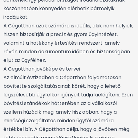
köszönhetően könnyedén elérhetik bármelyik
irodájukat.
A Cégotthon azok számára is ideális, akik nem helyiek,
hiszen biztosítják a precíz és gyors ügyintézést,
valamint a hatékony értesítési rendszert, amely
révén minden dokumentum időben és biztonságban
eljut az ügyfélhez.
A Cégotthon jövőképe és tervei
Az elmúlt évtizedben a Cégotthon folyamatosan
bővítette szolgáltatásainak körét, hogy a lehető
legszélesebb ügyfélkör igényeit tudja kielégíteni. Ezen
bővítési szándékok hátterében az a vállalkozói
szellem húzódik meg, amely hisz abban, hogy a
minőségi szolgáltatás minden ügyfél számára
értékkel bír. A Cégotthon célja, hogy a jövőben még
több
innovatív megoldással
lépjen ki a piacra,