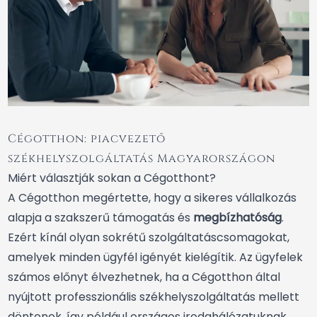
Cégotthon: piacvezető
székhelyszolgáltatás Magyarországon
Miért választják sokan a Cégotthont?
A Cégotthon megértette, hogy a sikeres vállalkozás
alapja a szakszerű támogatás és
megbízhatóság
.
Ezért kínál olyan sokrétű szolgáltatáscsomagokat,
amelyek minden ügyfél igényét kielégítik. Az ügyfelek
számos előnyt élvezhetnek, ha a Cégotthon által
nyújtott professzionális székhelyszolgáltatás mellett
döntenek, így például országos irodahálózatuknak