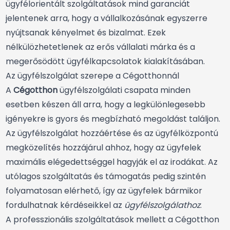
ügyfélorientált szolgáltatások mind garanciát
jelentenek arra, hogy a vállalkozásának egyszerre
nyújtsanak kényelmet és bizalmat. Ezek
nélkülözhetetlenek az erős vállalati márka és a
megerősödött ügyfélkapcsolatok kialakításában.
Az ügyfélszolgálat szerepe a Cégotthonnál
A
Cégotthon
ügyfélszolgálati csapata minden
esetben készen áll arra, hogy a legkülönlegesebb
igényekre is gyors és megbízható megoldást találjon.
Az ügyfélszolgálat hozzáértése és az ügyfélközpontú
megközelítés hozzájárul ahhoz, hogy az ügyfelek
maximális elégedettséggel hagyják el az irodákat. Az
utólagos szolgáltatás és támogatás pedig szintén
folyamatosan elérhető, így az ügyfelek bármikor
fordulhatnak kérdéseikkel az
ügyfélszolgálathoz
.
A professzionális szolgáltatások mellett a Cégotthon