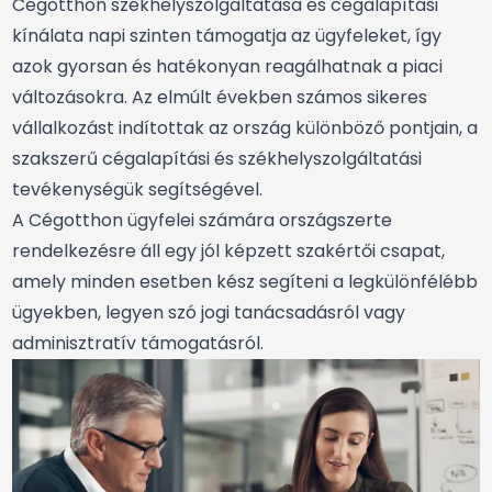
Cégotthon székhelyszolgáltatása és cégalapítási
kínálata napi szinten támogatja az ügyfeleket, így
azok gyorsan és hatékonyan reagálhatnak a piaci
változásokra. Az elmúlt években számos sikeres
vállalkozást indítottak az ország különböző pontjain, a
szakszerű cégalapítási és székhelyszolgáltatási
tevékenységük segítségével.
A Cégotthon ügyfelei számára országszerte
rendelkezésre áll egy jól képzett szakértői csapat,
amely minden esetben kész segíteni a legkülönfélébb
ügyekben, legyen szó jogi tanácsadásról vagy
adminisztratív támogatásról.