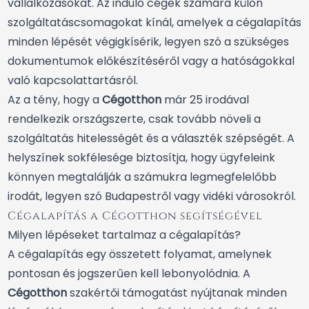
vállalkozásokat. Az induló cégek számára külön
szolgáltatáscsomagokat kínál, amelyek a cégalapítás
minden lépését végigkísérik, legyen szó a szükséges
dokumentumok előkészítéséről vagy a hatóságokkal
való kapcsolattartásról.
Az a tény, hogy a
Cégotthon
már 25 irodával
rendelkezik országszerte, csak tovább növeli a
szolgáltatás hitelességét és a választék szépségét. A
helyszínek sokfélesége biztosítja, hogy ügyfeleink
könnyen megtalálják a számukra legmegfelelőbb
irodát, legyen szó Budapestről vagy vidéki városokról.
Cégalapítás a Cégotthon segítségével
Milyen lépéseket tartalmaz a cégalapítás?
A cégalapítás egy összetett folyamat, amelynek
pontosan és jogszerűen kell lebonyolódnia. A
Cégotthon
szakértői támogatást nyújtanak minden