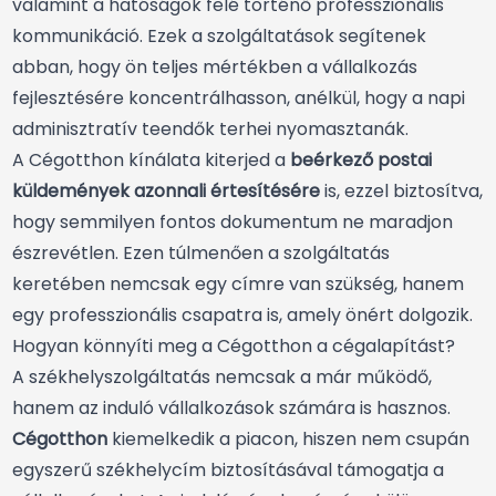
valamint a hatóságok felé történő professzionális
kommunikáció. Ezek a szolgáltatások segítenek
abban, hogy ön teljes mértékben a vállalkozás
fejlesztésére koncentrálhasson, anélkül, hogy a napi
adminisztratív teendők terhei nyomasztanák.
A Cégotthon kínálata kiterjed a
beérkező postai
küldemények azonnali értesítésére
is, ezzel biztosítva,
hogy semmilyen fontos dokumentum ne maradjon
észrevétlen. Ezen túlmenően a szolgáltatás
keretében nemcsak egy címre van szükség, hanem
egy professzionális csapatra is, amely önért dolgozik.
Hogyan könnyíti meg a Cégotthon a cégalapítást?
A székhelyszolgáltatás nemcsak a már működő,
hanem az induló vállalkozások számára is hasznos.
Cégotthon
kiemelkedik a piacon, hiszen nem csupán
egyszerű székhelycím biztosításával támogatja a