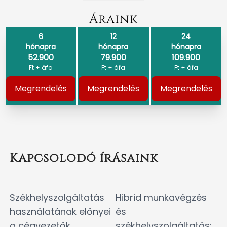
Áraink
6
12
24
hónapra
hónapra
hónapra
52.900
79.900
109.900
Ft + áfa
Ft + áfa
Ft + áfa
Megrendelés
Megrendelés
Megrendelés
Kapcsolodó írásaink
Székhelyszolgáltatás
Hibrid munkavégzés
használatának előnyei
és
a cégvezetők
székhelyszolgáltatás: