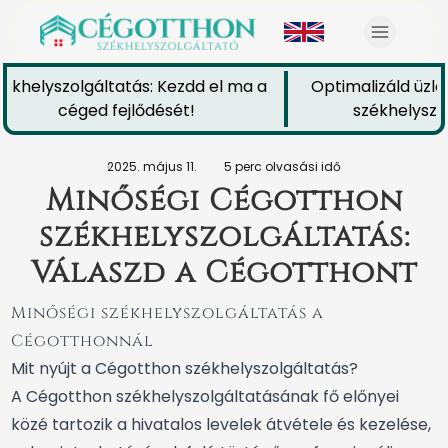
khelyszolgáltatás: Kezdd el ma a
Optimalizáld üzlet
céged fejlődését!
székhelyszolg
2025. május 11.
5 perc olvasási idő
Minőségi Cégotthon
székhelyszolgáltatás:
Válaszd a Cégotthont
Minőségi székhelyszolgáltatás a
Cégotthonnál
Mit nyújt a Cégotthon székhelyszolgáltatás?
A Cégotthon székhelyszolgáltatásának fő előnyei
közé tartozik a hivatalos levelek átvétele és kezelése,