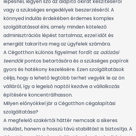
lépésnél, legyen szó az alapító okirat készítéséről
vagy a szükséges engedélyek beszerzéséről. A
könnyed indulás érdekében érdemes komplex
szolgáltatással élni, amely minden kötelező
adminisztrációs lépést tartalmaz, ezzel időt és
energiát takarítva meg az ügyfelek számára.
A Cégotthon különös figyelmet fordít az
adózási
teendők
pontos betartására és a szükséges papírok
gyors és hatékony kezelésére. Ezen szolgáltatások
célja, hogy a lehető legtöbb terhet vegyék le az ön
válláról, így a legelső naptól kezdve a vállalkozás
építésére koncentrálhasson.
Milyen előnyökkel jár a Cégotthon cégalapítási
szolgáltatása?
A megfelelő szakértői háttér nemcsak a sikeres
indulást, hanem a hosszú távú stabilitást is biztosítja. A