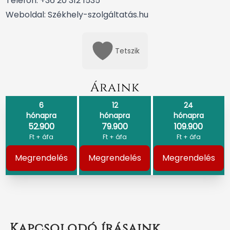
Telefon: +36 20 312 1535
Weboldal:
Székhely-szolgáltatás.hu
Tetszik
Áraink
6
12
24
hónapra
hónapra
hónapra
52.900
79.900
109.900
Ft + áfa
Ft + áfa
Ft + áfa
Megrendelés
Megrendelés
Megrendelés
Kapcsolodó írásaink