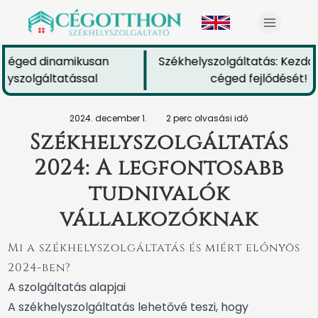
 céged dinamikusan
Székhelyszolgáltatás: Kezdd e
yszolgáltatással
céged fejlődését!
2024. december 1.
2 perc olvasási idő
Székhelyszolgáltatás
2024: A legfontosabb
tudnivalók
vállalkozóknak
Mi a székhelyszolgáltatás és miért előnyös
2024-ben?
A szolgáltatás alapjai
A székhelyszolgáltatás lehetővé teszi, hogy