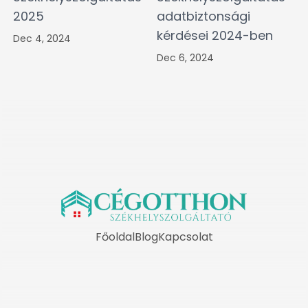
2025
adatbiztonsági
kérdései 2024-ben
Dec 4, 2024
Dec 6, 2024
Főoldal
Blog
Kapcsolat