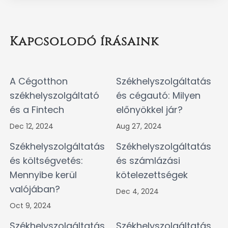
Kapcsolodó írásaink
A Cégotthon
Székhelyszolgáltatás
székhelyszolgáltató
és cégautó: Milyen
és a Fintech
előnyökkel jár?
Dec 12, 2024
Aug 27, 2024
Székhelyszolgáltatás
Székhelyszolgáltatás
és költségvetés:
és számlázási
Mennyibe kerül
kötelezettségek
valójában?
Dec 4, 2024
Oct 9, 2024
Székhelyszolgáltatás
Székhelyszolgáltatás