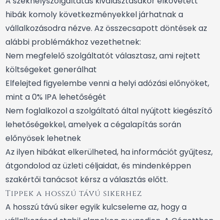
A székhelyszolgáltatás kiválasztásakor elkövetett
hibák komoly következményekkel járhatnak a
vállalkozásodra nézve. Az összecsapott döntések az
alábbi problémákhoz vezethetnek:
Nem megfelelő szolgáltatót választasz, ami rejtett
költségeket generálhat
Elfelejted figyelembe venni a helyi adózási előnyöket,
mint a 0% IPA lehetőségét
Nem foglalkozol a szolgáltató által nyújtott kiegészítő
lehetőségekkel, amelyek a cégalapítás során
előnyösek lehetnek
Az ilyen hibákat elkerülheted, ha információt gyűjtesz,
átgondolod az üzleti céljaidat, és mindenképpen
szakértői tanácsot kérsz a választás előtt.
Tippek a hosszú távú sikerhez
A hosszú távú siker egyik kulcseleme az, hogy a