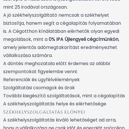
mint 25 irodával országosan.
A jó székhelyszolgáltató nemcsak a székhelyet
biztosítja, hanem segít a cégalapítás folyamatában
is. A Cégotthon kínálatában elérhetők olyan egyedi
megoldások, mint a
0% IPA Újlengyeli cégcímünkön
,
amely jelentős adómegtakarítást eredményezhet
vállalkozása számára.
A döntés meghozatala előtt érdemes az alábbi
szempontokat figyelembe venni:
Referenciák és ügyfélvélemények
Szolgáltatási csomagok és árak
További kiegészítő szolgáltatások, mint a cégalapítás
A székhelyszolgáltatás helye és elérhetősége
Székhelyszolgáltatás előnyei
A székhelyszolgáltatás kiváló lehetőséget ad arra,
hogy a vállalkozása ne csak időt és energiát spóroljon,