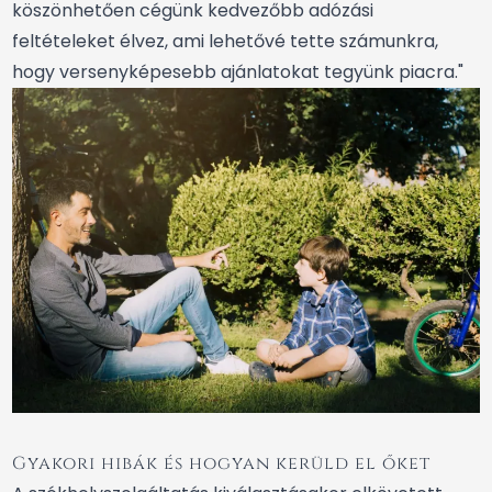
köszönhetően cégünk kedvezőbb adózási
feltételeket élvez, ami lehetővé tette számunkra,
hogy versenyképesebb ajánlatokat tegyünk piacra."
Gyakori hibák és hogyan kerüld el őket