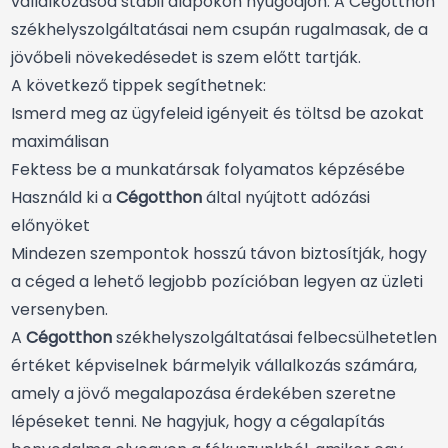
vállalkozásod stabil alapokon nyugodjon. A Cégotthon
székhelyszolgáltatásai nem csupán rugalmasak, de a
jövőbeli növekedésedet is szem előtt tartják.
A következő tippek segíthetnek:
Ismerd meg az ügyfeleid igényeit és töltsd be azokat
maximálisan
Fektess be a munkatársak folyamatos képzésébe
Használd ki a
Cégotthon
által nyújtott adózási
előnyöket
Mindezen szempontok hosszú távon biztosítják, hogy
a céged a lehető legjobb pozícióban legyen az üzleti
versenyben.
A
Cégotthon
székhelyszolgáltatásai felbecsülhetetlen
értéket képviselnek bármelyik vállalkozás számára,
amely a jövő megalapozása érdekében szeretne
lépéseket tenni. Ne hagyjuk, hogy a cégalapítás