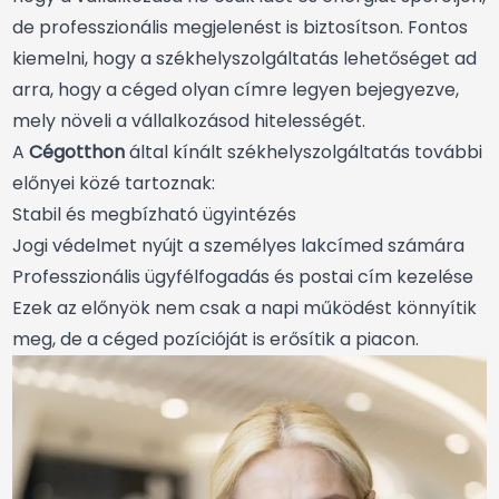
de professzionális megjelenést is biztosítson. Fontos
kiemelni, hogy a székhelyszolgáltatás lehetőséget ad
arra, hogy a céged olyan címre legyen bejegyezve,
mely növeli a vállalkozásod hitelességét.
A
Cégotthon
által kínált székhelyszolgáltatás további
előnyei közé tartoznak:
Stabil és megbízható ügyintézés
Jogi védelmet nyújt a személyes lakcímed számára
Professzionális ügyfélfogadás és postai cím kezelése
Ezek az előnyök nem csak a napi működést könnyítik
meg, de a céged pozícióját is erősítik a piacon.