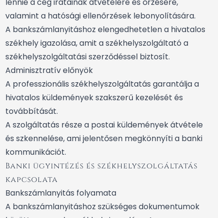
lennie a cég iratainak átvételére és őrzésére,
valamint a hatósági ellenőrzések lebonyolítására.
A bankszámlanyitáshoz elengedhetetlen a hivatalos
székhely igazolása, amit a székhelyszolgáltató a
székhelyszolgáltatási szerződéssel biztosít.
Adminisztratív előnyök
A professzionális székhelyszolgáltatás garantálja a
hivatalos küldemények szakszerű kezelését és
továbbítását.
A szolgáltatás része a postai küldemények átvétele
és szkennelése, ami jelentősen megkönnyíti a banki
kommunikációt.
Banki ügyintézés és székhelyszolgáltatás
kapcsolata
Bankszámlanyitás folyamata
A bankszámlanyitáshoz szükséges dokumentumok