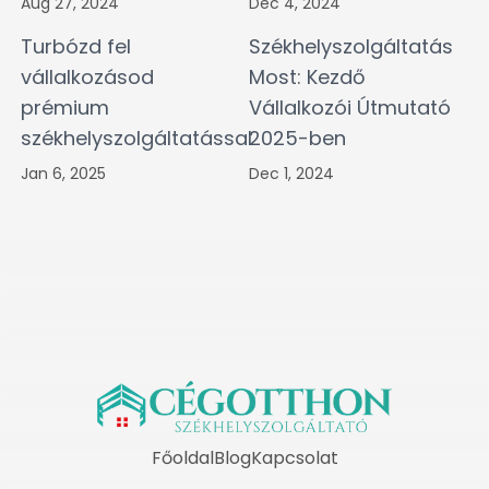
Aug 27, 2024
Dec 4, 2024
Turbózd fel
Székhelyszolgáltatás
vállalkozásod
Most: Kezdő
prémium
Vállalkozói Útmutató
székhelyszolgáltatással
2025-ben
Jan 6, 2025
Dec 1, 2024
Főoldal
Blog
Kapcsolat