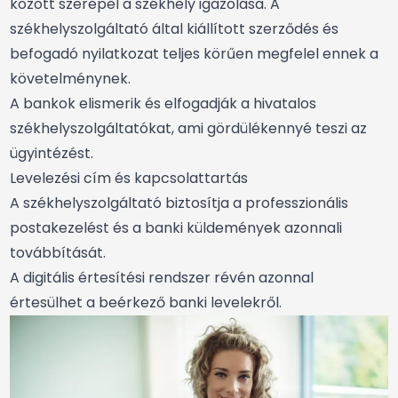
között szerepel a székhely igazolása. A
székhelyszolgáltató által kiállított szerződés és
befogadó nyilatkozat teljes körűen megfelel ennek a
követelménynek.
A bankok elismerik és elfogadják a hivatalos
székhelyszolgáltatókat, ami gördülékennyé teszi az
ügyintézést.
Levelezési cím és kapcsolattartás
A székhelyszolgáltató biztosítja a professzionális
postakezelést és a banki küldemények azonnali
továbbítását.
A digitális értesítési rendszer révén azonnal
értesülhet a beérkező banki levelekről.