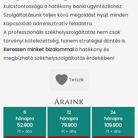
kulcsfontosságú a hatékony banki ügyintézéshez.
Szolgáltatásunk teljes körű megoldást nyújt minden
kapcsolódó adminisztratív feladatra.
A professzionális székhelyszolgáltatás nem csak
törvényi kötelezettség, hanem stratégiai döntés is.
Keressen minket bizalommal
a hatékony és
megbízható székhelyszolgáltatás érdekében!
Tetszik
Áraink
6
12
24
hónapra
hónapra
hónapra
52.900
79.900
109.900
Ft + áfa
Ft + áfa
Ft + áfa