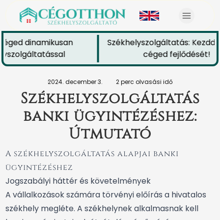
céged dinamikusan
Székhelyszolgáltatás: Kezdd e
yszolgáltatással
céged fejlődését!
2024. december 3.
2 perc olvasási idő
Székhelyszolgáltatás
banki ügyintézéshez:
Útmutató
A székhelyszolgáltatás alapjai banki
ügyintézéshez
Jogszabályi háttér és követelmények
A vállalkozások számára törvényi előírás a hivatalos
székhely megléte. A székhelynek alkalmasnak kell