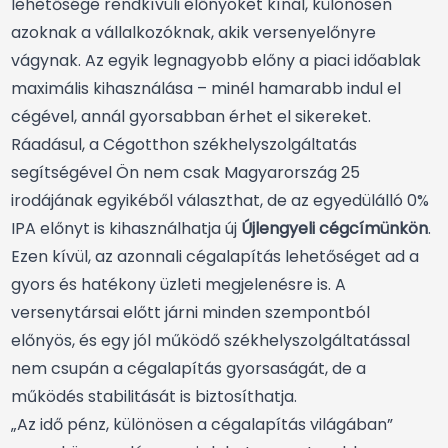
lehetősége rendkívüli előnyöket kínál, különösen
azoknak a vállalkozóknak, akik versenyelőnyre
vágynak. Az egyik legnagyobb előny a piaci időablak
maximális kihasználása – minél hamarabb indul el
cégével, annál gyorsabban érhet el sikereket.
Ráadásul, a Cégotthon székhelyszolgáltatás
segítségével Ön nem csak Magyarország 25
irodájának egyikéből választhat, de az egyedülálló 0%
IPA előnyt is kihasználhatja új
Újlengyeli cégcímünkön
.
Ezen kívül, az azonnali cégalapítás lehetőséget ad a
gyors és hatékony üzleti megjelenésre is. A
versenytársai előtt járni minden szempontból
előnyös, és egy jól működő székhelyszolgáltatással
nem csupán a cégalapítás gyorsaságát, de a
működés stabilitását is biztosíthatja.
„Az idő pénz, különösen a cégalapítás világában”