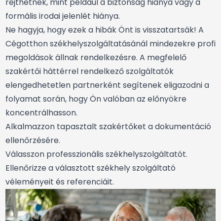
rejthetnek, mint például a biztonság hiánya vagy a
formális irodai jelenlét hiánya.
Ne hagyja, hogy ezek a hibák Önt is visszatartsák! A
Cégotthon székhelyszolgáltatásánál mindezekre profi
megoldások állnak rendelkezésre. A megfelelő
szakértői háttérrel rendelkező szolgáltatók
elengedhetetlen partnerként segítenek eligazodni a
folyamat során, hogy Ön valóban az előnyökre
koncentrálhasson.
Alkalmazzon tapasztalt szakértőket a dokumentáció
ellenőrzésére.
Válasszon professzionális székhelyszolgáltatót.
Ellenőrizze a választott székhely szolgáltató
véleményeit és referenciáit.