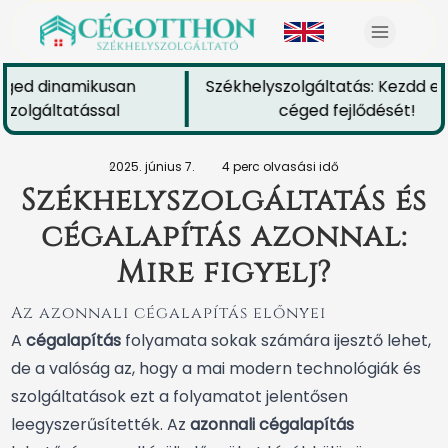
ged dinamikusan
Székhelyszolgáltatás: Kezdd el 
zolgáltatással
céged fejlődését!
2025. június 7.
4 perc olvasási idő
Székhelyszolgáltatás és
cégalapítás azonnal:
Mire figyelj?
Az azonnali cégalapítás előnyei
A
cégalapítás
folyamata sokak számára ijesztő lehet,
de a valóság az, hogy a mai modern technológiák és
szolgáltatások ezt a folyamatot jelentősen
leegyszerűsítették. Az
azonnali cégalapítás