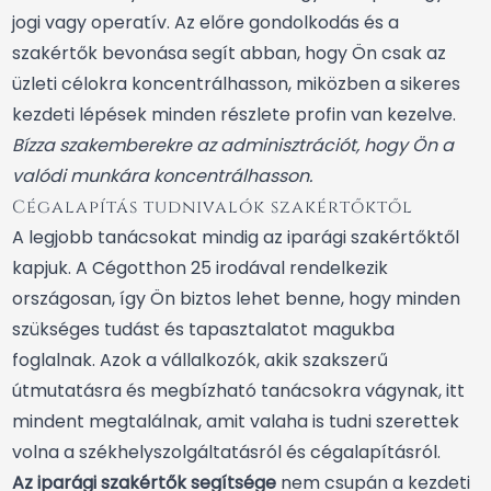
jogi vagy operatív. Az előre gondolkodás és a
szakértők bevonása segít abban, hogy Ön csak az
üzleti célokra koncentrálhasson, miközben a sikeres
kezdeti lépések minden részlete profin van kezelve.
Bízza szakemberekre az adminisztrációt, hogy Ön a
valódi munkára koncentrálhasson.
Cégalapítás tudnivalók szakértőktől
A legjobb tanácsokat mindig az iparági szakértőktől
kapjuk. A Cégotthon 25 irodával rendelkezik
országosan, így Ön biztos lehet benne, hogy minden
szükséges tudást és tapasztalatot magukba
foglalnak. Azok a vállalkozók, akik szakszerű
útmutatásra és megbízható tanácsokra vágynak, itt
mindent megtalálnak, amit valaha is tudni szerettek
volna a székhelyszolgáltatásról és cégalapításról.
Az iparági szakértők segítsége
nem csupán a kezdeti