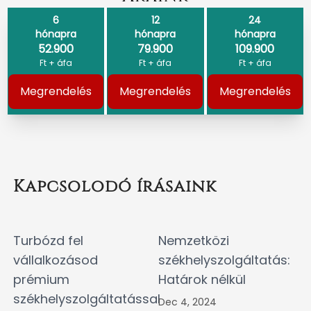
6
12
24
hónapra
hónapra
hónapra
52.900
79.900
109.900
Ft + áfa
Ft + áfa
Ft + áfa
Megrendelés
Megrendelés
Megrendelés
Kapcsolodó írásaink
Turbózd fel
Nemzetközi
vállalkozásod
székhelyszolgáltatás:
prémium
Határok nélkül
székhelyszolgáltatással
Dec 4, 2024