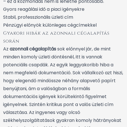
– ez a közmondás nem is lehetne pontosabb.
Gyors reagálási idő a piaci igényekre
Stabil, professzionális üzleti cím
Pénzügyi előnyök különleges cégcímekkel
Gyakori hibák az azonnali cégalapítás
során
Az
azonnali cégalapítás
sok előnnyel jár, de mint
minden komoly üzleti döntésnél, itt is vannak
potenciális csapdák. Az egyik leggyakoribb hiba a
nem megfelelő dokumentáció. Sok vállalkozó azt hiszi,
hogy elegendő mindössze néhány alapvető papírt
benyújtani, ám a valóságban a formális
dokumentációs igények körültekintő figyelmet
igényelnek. Szintén kritikus pont a valós üzleti cím
választása. Az ingyenes vagy olcsó
székhelyszolgáltatások gyakran komoly hátrányokat