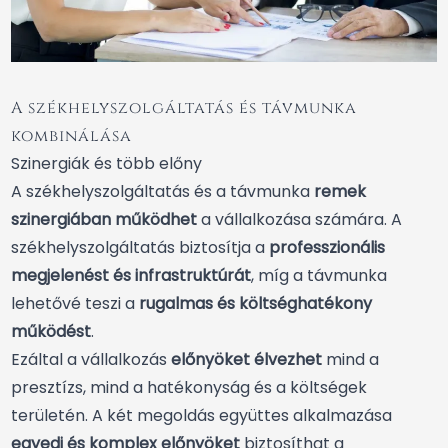
A székhelyszolgáltatás és távmunka
kombinálása
Szinergiák és több előny
A székhelyszolgáltatás és a távmunka
remek
szinergiában működhet
a vállalkozása számára. A
székhelyszolgáltatás biztosítja a
professzionális
megjelenést és infrastruktúrát
, míg a távmunka
lehetővé teszi a
rugalmas és költséghatékony
működést
.
Ezáltal a vállalkozás
előnyöket élvezhet
mind a
presztízs, mind a hatékonyság és a költségek
területén. A két megoldás együttes alkalmazása
egyedi és komplex előnyöket
biztosíthat a