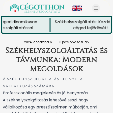
céged dinamikusan
Székhelyszolgáltatás: Kezdd e
szolgáltatással
céged fejlődését!
2024. december 6.
3 perc olvasási idő
Székhelyszolgáltatás és
távmunka: Modern
megoldások
A székhelyszolgáltatás előnyei a
vállalkozás számára
Professzionális megjelenés és jó benyomás
A székhelyszolgáltatás lehetővé teszi, hogy
vállalkozása egy
presztízscímen
működjön, ami