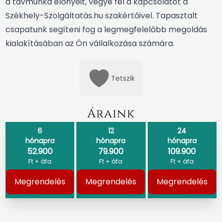
a távmunka előnyeit,
vegye fel a kapcsolatot a
Székhely-Szolgáltatás.hu szakértőivel
. Tapasztalt
csapatunk segíteni fog a legmegfelelőbb megoldás
kialakításában az Ön vállalkozása számára.
Tetszik
Áraink
6
12
24
hónapra
hónapra
hónapra
52.900
79.900
109.900
Ft + áfa
Ft + áfa
Ft + áfa
Megrendelés
Megrendelés
Megrendelés