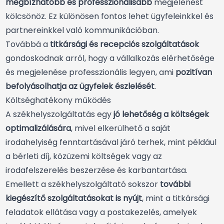
megbízhatóbb és professzionálisabb
megjelenést
kölcsönöz. Ez különösen fontos lehet ügyfeleinkkel és
partnereinkkel való kommunikációban.
Továbbá a
titkársági és recepciós szolgáltatások
gondoskodnak arról, hogy a vállalkozás elérhetősége
és megjelenése professzionális legyen, ami
pozitívan
befolyásolhatja az ügyfelek észlelését
.
Költséghatékony működés
A székhelyszolgáltatás egy
jó lehetőség a költségek
optimalizálására
, mivel elkerülhető a saját
irodahelyiség fenntartásával járó terhek, mint például
a bérleti díj, közüzemi költségek vagy az
irodafelszerelés beszerzése és karbantartása.
Emellett a székhelyszolgáltató sokszor
további
kiegészítő szolgáltatásokat is nyújt
, mint a titkársági
feladatok ellátása vagy a postakezelés, amelyek