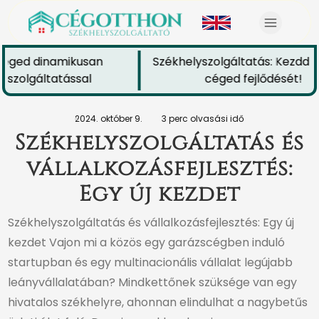
céged dinamikusan
Székhelyszolgáltatás: Kezdd e
szolgáltatással
céged fejlődését!
2024. október 9.
3 perc olvasási idő
Székhelyszolgáltatás és
vállalkozásfejlesztés:
Egy új kezdet
Székhelyszolgáltatás és vállalkozásfejlesztés: Egy új
kezdet Vajon mi a közös egy garázscégben induló
startupban és egy multinacionális vállalat legújabb
leányvállalatában? Mindkettőnek szüksége van egy
hivatalos székhelyre, ahonnan elindulhat a nagybetűs