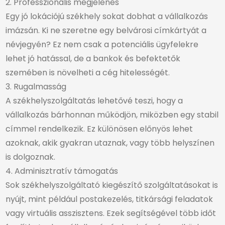
2. Professzionális megjelenés
Egy jó lokációjú székhely sokat dobhat a vállalkozás
imázsán. Ki ne szeretne egy belvárosi címkártyát a
névjegyén? Ez nem csak a potenciális ügyfelekre
lehet jó hatással, de a bankok és befektetők
szemében is növelheti a cég hitelességét.
3. Rugalmasság
A székhelyszolgáltatás lehetővé teszi, hogy a
vállalkozás bárhonnan működjön, miközben egy stabil
címmel rendelkezik. Ez különösen előnyös lehet
azoknak, akik gyakran utaznak, vagy több helyszínen
is dolgoznak.
4. Adminisztratív támogatás
Sok székhelyszolgáltató kiegészítő szolgáltatásokat is
nyújt, mint például postakezelés, titkársági feladatok
vagy virtuális asszisztens. Ezek segítségével több időt