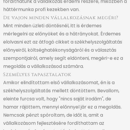
fordíthatunk a vállalkozás érdemi részére, miközben a
háttérmunka profi kezekben van.
De vajon minden vállalkozásnak megéri?
Mint minden üzleti döntésnél, itt is érdemes
mérlegelni az előnyöket és a hátrányokat.
Érdemes
elolvasni ezt az átfogó cikket a székhelyszolgáltatás
előnyeiről, költséghatékonyságáról és a választás
szempontjairól, amely segít eldönteni, megéri-e ez a
megoldás a vállalkozásod számára.
Személyes tapasztalatok
Amikor elindítottam első vállalkozásomat, én is a
székhelyszolgáltatás mellett döntöttem. Bevallom,
eleinte furcsa volt, hogy "nincs saját irodám", de
hamar rájöttem, mennyi előnnyel jár ez a megoldás.
Nemcsak pénzt spóroltam, de időt is, amit a
vállalkozásom fejlesztésére fordíthattam az