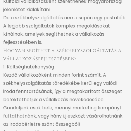
Külföldi vállalkozásként szeretnének magyarországi
jelenlétet kialakítani
De a székhelyszolgáltatás nem csupán egy postafiók.
A legjobb szolgáltatók komplex megoldásokat
kínálnak, amelyek segíthetnek a vállalkozás
fejlesztésében is.
Hogyan segíthet a székhelyszolgáltatás a
vállalkozásfejlesztésben?
1. Költséghatékonyság
Kezdő vállalkozóként minden forint számít. A
székhelyszolgáltatás töredékébe kerül egy valódi
iroda fenntartásának, így a megtakarított összeget
befektethetjük a vállalkozás növekedésébe.
Gondoljunk csak bele, mennyi marketing kampányt
futtathatnánk, vagy hány új eszközt vásárolhatnánk
az irodabérletre szánt összegből!