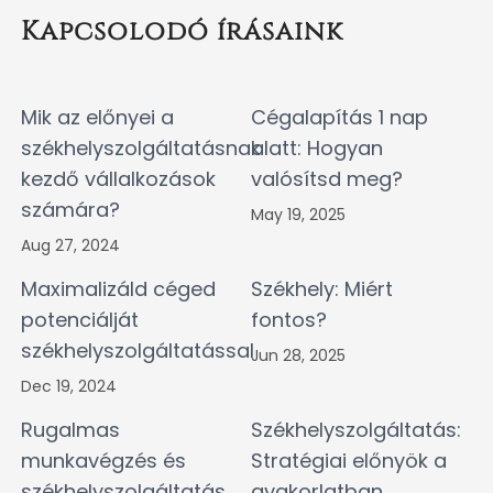
Kapcsolodó írásaink
Mik az előnyei a
Cégalapítás 1 nap
székhelyszolgáltatásnak
alatt: Hogyan
kezdő vállalkozások
valósítsd meg?
számára?
May 19, 2025
Aug 27, 2024
Maximalizáld céged
Székhely: Miért
potenciálját
fontos?
székhelyszolgáltatással
Jun 28, 2025
Dec 19, 2024
Rugalmas
Székhelyszolgáltatás:
munkavégzés és
Stratégiai előnyök a
székhelyszolgáltatás
gyakorlatban