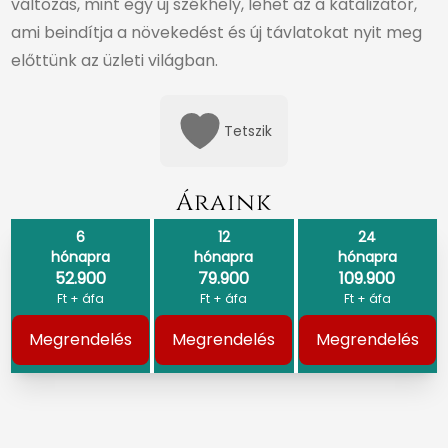
változás, mint egy új székhely, lehet az a katalizátor,
ami beindítja a növekedést és új távlatokat nyit meg
előttünk az üzleti világban.
Tetszik
Áraink
6
12
24
hónapra
hónapra
hónapra
52.900
79.900
109.900
Ft + áfa
Ft + áfa
Ft + áfa
Megrendelés
Megrendelés
Megrendelés