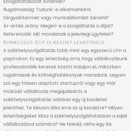
szolgáltatásokat kínálnak?
Rugalmasság: Tudunk-e alkalmanként
tárgyalótermet vagy munkaállomást bérelni?
Ár-érték arány: Megéri-e a szolgáltatás a díjat?
Referenciák: Mit mondanak a jelenlegi ügyfelek?
Konklúzió: Egy új kezdet lehetősége
A székhelyszolgáltatás több mint egy egyszerű cím a
papírokon. Ez egy lehetőség arra, hogy vállalkozásunk
professzionális keretek között induljon el, miközben
rugalmasak és költséghatékonyak maradunk. Legyen
szó egy frissen alapított startupról vagy egy már
működő vállalkozás megújulásáról, a
székhelyszolgáltatás valóban egy új kezdetet
jelenthet. Te készen állsz erre az új kezdetre? Milyen
lehetőségeket látsz a székhelyszolgáltatásban a saját
vállalkozásod számára? Ne feledd, néha egy kis