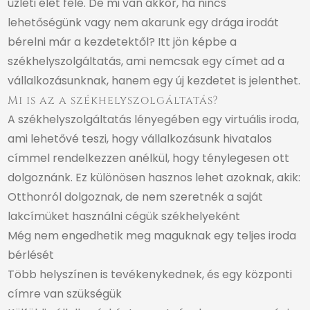
üzleti élet felé. De mi van akkor, ha nincs
lehetőségünk vagy nem akarunk egy drága irodát
bérelni már a kezdetektől? Itt jön képbe a
székhelyszolgáltatás, ami nemcsak egy címet ad a
vállalkozásunknak, hanem egy új kezdetet is jelenthet.
Mi is az a székhelyszolgáltatás?
A székhelyszolgáltatás lényegében egy virtuális iroda,
ami lehetővé teszi, hogy vállalkozásunk hivatalos
címmel rendelkezzen anélkül, hogy ténylegesen ott
dolgoznánk. Ez különösen hasznos lehet azoknak, akik:
Otthonról dolgoznak, de nem szeretnék a saját
lakcímüket használni cégük székhelyeként
Még nem engedhetik meg maguknak egy teljes iroda
bérlését
Több helyszínen is tevékenykednek, és egy központi
címre van szükségük