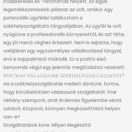
irodakeresés és -fenntartás helyett. Az egyik
legemlékezetesebb pillanat az volt, amikor egy
potenciális ügyféllel találkoztam a
székhelyszolgáltató tárgyalójában. Az ügyfél le volt
nyűgözve a professzionális környezettől, és azt hitte,
egy jól menő céghez érkezett. Nem is sejtette, hogy
valójában egy egyszemélyes vállalkozással tárgyal,
ami a nappalimból működik. Ez a pozitív első
benyomás végül egy jelentős megbízáshoz vezetett.
Hogyan válasszunk székhelyszolgáltatót?
Ha a székhelyszolgáltatás mellett döntünk, fontos,
hogy körültekintően válasszunk szolgáltatót. Íme
néhány szempont, amit érdemes figyelembe venni:
Lokáció: Központi, könnyen megközelíthető helyen
van-e?
Szolgáltatások köre: Milyen kiegészítő