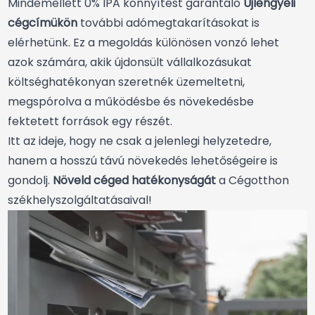
Mindemellett 0% IPA könnyítést garantáló
Újlengyeli
cégcímükön
további adómegtakarításokat is
elérhetünk. Ez a megoldás különösen vonzó lehet
azok számára, akik újdonsült vállalkozásukat
költséghatékonyan szeretnék üzemeltetni,
megspórolva a működésbe és növekedésbe
fektetett források egy részét.
Itt az ideje, hogy ne csak a jelenlegi helyzetedre,
hanem a hosszú távú növekedés lehetőségeire is
gondolj.
Növeld céged hatékonyságát
a Cégotthon
székhelyszolgáltatásaival!