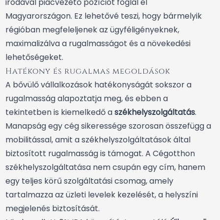
irodával piacvezető pozíciót foglal el
Magyarországon. Ez lehetővé teszi, hogy bármelyik
régióban megfeleljenek az ügyféligényeknek,
maximalizálva a rugalmasságot és a növekedési
lehetőségeket.
Hatékony és rugalmas megoldások
A bővülő vállalkozások hatékonyságát sokszor a
rugalmasság alapoztatja meg, és ebben a
tekintetben is kiemelkedő a
székhelyszolgáltatás
.
Manapság egy cég sikeressége szorosan összefügg a
mobilitással, amit a székhelyszolgáltatások által
biztosított rugalmasság is támogat. A Cégotthon
székhelyszolgáltatása nem csupán egy cím, hanem
egy teljes körű szolgáltatási csomag, amely
tartalmazza az üzleti levelek kezelését, a helyszíni
megjelenés biztosítását.