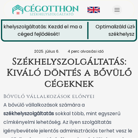
khelyszolgáltatás: Kezdd el ma a
Optimalizáld üzlet
céged fejlődését!
székhelyszolg
2025. július 6.
4 perc olvasási idő
Székhelyszolgáltatás:
Kiváló döntés a bővülő
cégeknek
Bővülő vállalkozások előnyei
A bővülő vállalkozások számára a
székhelyszolgáltatás
sokkal több, mint egyszerű
címkényelmi lehetőség. Az ilyen szolgáltatás
igénybevétele jelentős adminisztrációs terhet vesz le