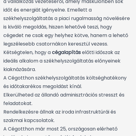
a vállalkozás vezetéséről, amely máskülönben sok
időt és energiát igényelne. Emellett a
székhelyszolgáltatás a piaci rugalmasság növelésére
is kiváló megoldás, hiszen lehetővé teszi, hogy
cégedet ne csak egy helyhez kötve, hanem a lehető
legszélesebb csatornákon keresztül vezess.
Kétségtelen, hogy a
cégalapítás
előtti időszak az
ideális alkalom a székhelyszolgáltatás előnyeinek
kiaknázására.
A Cégotthon székhelyszolgáltatás költséghatékony
és időtakarékos megoldást kínál.
Elkerülheted az állandó adminisztrációs stresszt és
feladatokat.
Rendelkezésre állnak az iroda infrastruktúrái és
szakmai kapcsolatok.
A Cégotthon már most 25, országosan elérhető