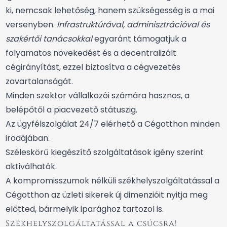
ki, nemcsak lehetőség, hanem szükségesség is a mai
versenyben.
Infrastruktúrával, adminisztrációval és
szakértői tanácsokkal
egyaránt támogatjuk a
folyamatos növekedést és a decentralizált
cégirányítást, ezzel biztosítva a cégvezetés
zavartalanságát.
Minden szektor vállalkozói számára hasznos, a
belépőtől a piacvezető státuszig.
Az ügyfélszolgálat 24/7 elérhető a Cégotthon minden
irodájában.
Széleskörű kiegészítő szolgáltatások igény szerint
aktiválhatók.
A kompromisszumok nélküli székhelyszolgáltatással a
Cégotthon az üzleti sikerek új dimenzióit nyitja meg
előtted, bármelyik iparághoz tartozol is.
Székhelyszolgáltatással a csúcsra!