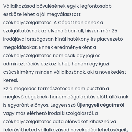
Vállalkozásod bővülésének egyik legfontosabb
eszköze lehet a jól megválasztott
székhelyszolgáltatás. A Cégotthon ennek a
szolgáltatásnak az élvonalában áll, hiszen már 25
irodájával országosan kínál hatékony és piacvezető
megoldásokat. Ennek eredményeként a
székhelyszolgáltatás nem csak egy jogi és
adminisztrációs eszköz lehet, hanem egy igazi
csúcsélmény minden vállalkozónak, aki a növekedést
keresi.
Ez a megoldás természetesen nem pusztán a
meglévő cégeknek, hanem cégalapítás előtt állóknak
is egyaránt előnyös. Legyen szó
Újlengyeli cégcímről
vagy más elérhető irodai kiszolgálásról, a
székhelyszolgáltatás adta előnyöket kihasználva
felerősítheted vállalkozásod növekedési lehetőségeit,