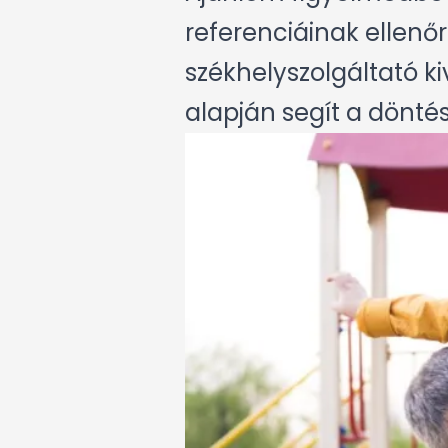
referenciáinak ellenő
székhelyszolgáltató k
alapján segít a dönté