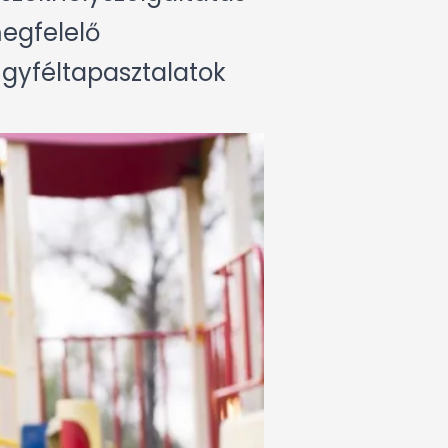
megfelelő
ügyféltapasztalatok