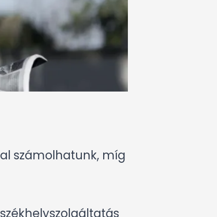
jjal számolhatunk, míg
 székhelyszolgáltatás