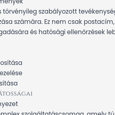
elmények
s törvényileg szabályozott tevékenysé
kozása számára. Ez nem csak postacím
ására és hatósági ellenőrzések lebo
tosítása
ezelése
sítása
játosságai
yezet
 komplex szolgáltatáscsomag, amely t