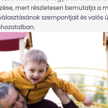
rzése
, mert részletesen bemutatja a 
iválasztásának szempontjait és valós 
shozatalban.