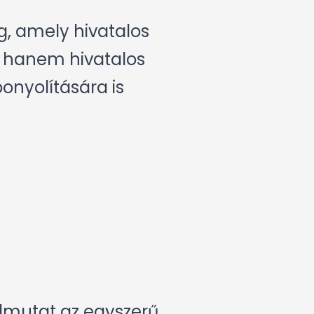
g, amely hivatalos
, hanem hivatalos
nyolítására is
úlmutat az egyszerű