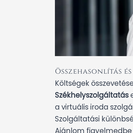
Összehasonlítás é
Költségek összevetés
Székhelyszolgáltatás
e
a virtuális iroda szol
Szolgáltatási különbs
Ajánlom figyelmedbe e