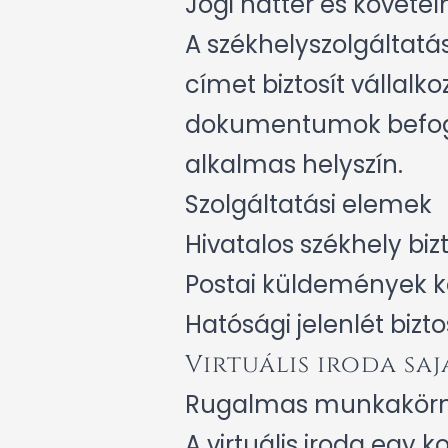
Jogi háttér és követ
A székhelyszolgáltatá
címet biztosít vállal
dokumentumok befogad
alkalmas helyszín.
Szolgáltatási elemek
Hivatalos székhely biz
Postai küldemények k
Hatósági jelenlét bizto
Virtuális iroda sa
Rugalmas munkakörn
A virtuális iroda egy