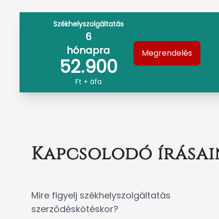
Székhelyszolgáltatás
6
hónapra
Megrendelés
52.900
Ft + áfa
Kapcsolodó írásai
Mire figyelj székhelyszolgáltatás
szerződéskötéskor?