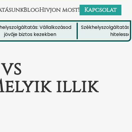
atásunk
Blog
Hivjon most!
Kapcsolat
szolgáltatás: Vállalkozásod
Székhelyszolgáltatás: Nö
övője biztos kezekben
hitelességét
 vs
elyik illik