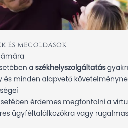
ek és megoldások
számára
esetében a
székhelyszolgáltatás
gyakra
y és minden alapvető követelményne
ségei
esetében érdemes megfontolni a virtuál
res ügyféltalálkozókra vagy rugalm