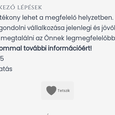
kező lépések
kony lehet a megfelelő helyzetben. 
dolni vállalkozása jelenlegi és jövőb
k megtalálni az Önnek legmegfelelőb
lommal további információért!
35
atás
Tetszik