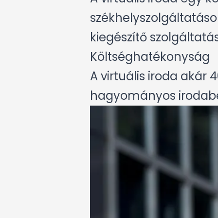
székhelyszolgáltatáso
kiegészítő szolgáltatás
Költséghatékonyság
A virtuális iroda aká
hagyományos irodabé