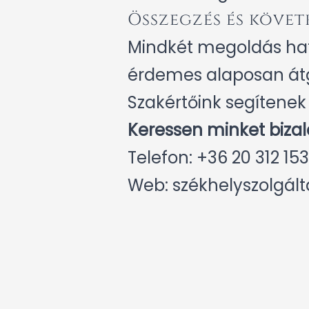
Összegzés és követ
Mindkét megoldás haté
érdemes alaposan átgon
Szakértőink segítene
Keressen minket biza
Telefon: +36 20 312 15
Web:
székhelyszolgált