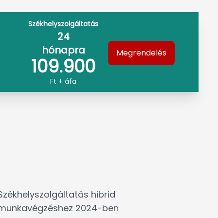
Székhelyszolgáltatás
24
hónapra
Megrendelés
109.900
Ft + áfa
Székhelyszolgáltatás hibrid
munkavégzéshez 2024-ben