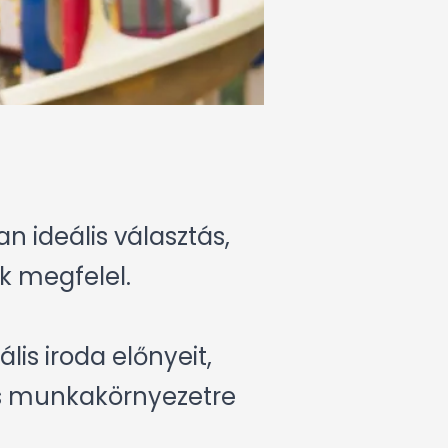
n ideális választás,
k megfelel.
is iroda előnyeit,
as munkakörnyezetre