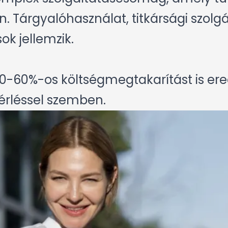
n. Tárgyalóhasználat, titkársági szolg
ok jellemzik.
r 40-60%-os költségmegtakarítást is 
rléssel szemben.