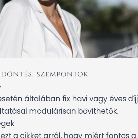
s döntési szempontok
e
setén általában fix havi vagy éves dí
gáltatásai modulárisan bővíthetők.
égek
zt a cikket arról,
hogy miért fontos a