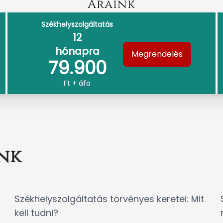
Áraink
Székhelyszolgáltatás
12
hónapra
Megrendelés
79.900
Ft + áfa
nk
Székhelyszolgáltatás törvényes keretei: Mit
kell tudni?