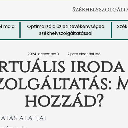
Székhelyszolgált
a a
Optimalizáld üzleti tevékenységed
Székhely
székhelyszolgáltatással
j
2024. december 3.
2 perc olvasási idő
rtuális iroda
olgáltatás: M
hozzád?
atás alapjai