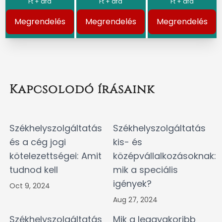
Ft + áfa
Ft + áfa
Ft + áfa
Megrendelés
Megrendelés
Megrendelés
Kapcsolodó írásaink
Székhelyszolgáltatás
Székhelyszolgáltatás
és a cég jogi
kis- és
kötelezettségei: Amit
középvállalkozásoknak:
tudnod kell
mik a speciális
igények?
Oct 9, 2024
Aug 27, 2024
Székhelyszolgáltatás
Mik a leggyakoribb