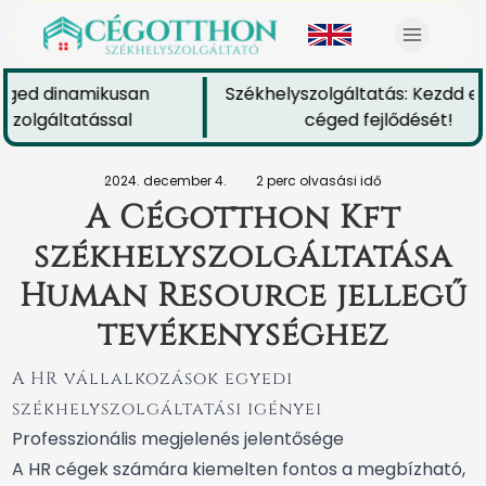
éged dinamikusan
Székhelyszolgáltatás: Kezdd el 
zolgáltatással
céged fejlődését!
2024. december 4.
2 perc olvasási idő
A Cégotthon Kft
székhelyszolgáltatása
Human Resource jellegű
tevékenységhez
A HR vállalkozások egyedi
székhelyszolgáltatási igényei
Professzionális megjelenés jelentősége
A HR cégek számára kiemelten fontos a megbízható,