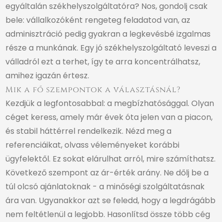
egyáltalán székhelyszolgáltatóra? Nos, gondolj csak
bele: vállalkozóként rengeteg feladatod van, az
adminisztráció pedig gyakran a legkevésbé izgalmas
része a munkának. Egy jó székhelyszolgáltató leveszi a
válladról ezt a terhet, így te arra koncentrálhatsz,
amihez igazán értesz.
Mik a fő szempontok a választásnál?
Kezdjük a legfontosabbal: a megbízhatósággal. Olyan
céget keress, amely már évek óta jelen van a piacon,
és stabil háttérrel rendelkezik. Nézd meg a
referenciáikat, olvass véleményeket korábbi
ügyfelektől. Ez sokat elárulhat arról, mire számíthatsz.
Következő szempont az ár-érték arány. Ne dőlj be a
túl olcsó ajánlatoknak - a minőségi szolgáltatásnak
ára van. Ugyanakkor azt se feledd, hogy a legdrágább
nem feltétlenül a legjobb. Hasonlítsd össze több cég