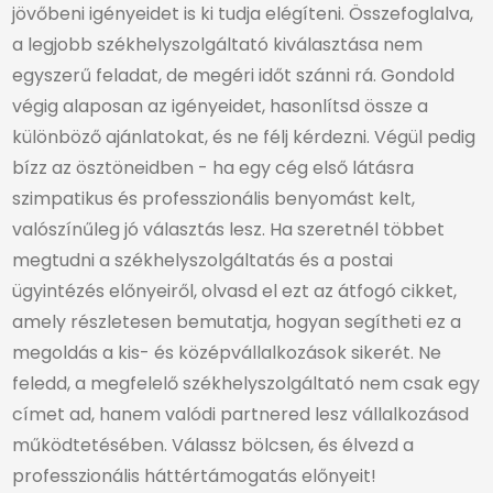
jövőbeni igényeidet is ki tudja elégíteni. Összefoglalva,
a legjobb székhelyszolgáltató kiválasztása nem
egyszerű feladat, de megéri időt szánni rá. Gondold
végig alaposan az igényeidet, hasonlítsd össze a
különböző ajánlatokat, és ne félj kérdezni. Végül pedig
bízz az ösztöneidben - ha egy cég első látásra
szimpatikus és professzionális benyomást kelt,
valószínűleg jó választás lesz.
Ha szeretnél többet
megtudni a székhelyszolgáltatás és a postai
ügyintézés előnyeiről, olvasd el ezt az átfogó cikket
,
amely részletesen bemutatja, hogyan segítheti ez a
megoldás a kis- és középvállalkozások sikerét. Ne
feledd, a megfelelő székhelyszolgáltató nem csak egy
címet ad, hanem valódi partnered lesz vállalkozásod
működtetésében. Válassz bölcsen, és élvezd a
professzionális háttértámogatás előnyeit!