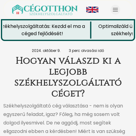
zékhelyszolgáltatás: Kezdd el ma a
Optimalizáld üzl
céged fejlődését!
székhelyszo
2024. október 9.
3 perc olvasási idő
Hogyan válaszd ki a
legjobb
székhelyszolgáltató
céget?
Székhelyszolgáltató cég választása - nem is olyan
egyszerű feladat, igaz? Főleg, ha még sosem volt
dolgod ilyesmivel. De ne aggódj, most segítek
eligazodni ebben a kérdésben! Miért is van szükség