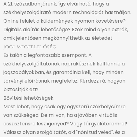
A 21. században járunk, így elvárható, hogy a
székhelyszolgáltató modern technológiát használjon.
Online felület a küldemények nyomon követésére?
Digitális aláírás lehetősége? Ezek mind olyan extrák,
amik jelentősen megkönnyíthetik az életedet.
Jogi megfelelőség
Ez talán a legfontosabb szempont. A
székhelyszolgáltatónak naprakésznek kell lennie a
jogszabályokban, és garantálnia kell, hogy minden
törvényi előírásnak megfelelsz. Kérdezz rá, hogyan
biztosítják ezt!
Bővítési lehetőségek
Most lehet, hogy csak egy egyszerű székhelycímre
van szükséged. De mi van, ha a jövőben virtuális
asszisztensre lesz igényed? Vagy tárgyalóteremre?
Válassz olyan szolgáltatót, aki "nőni tud veled", és a