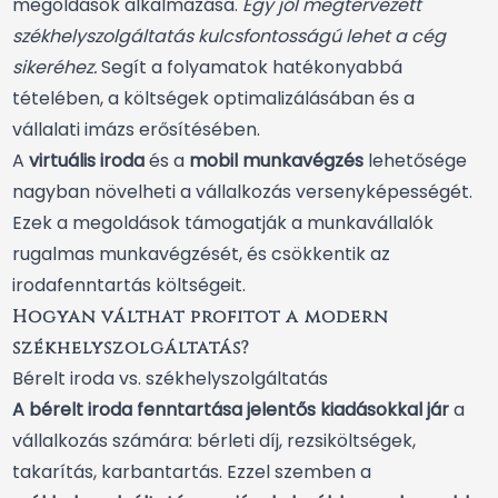
megoldások alkalmazása.
Egy jól megtervezett
székhelyszolgáltatás kulcsfontosságú lehet a cég
sikeréhez.
Segít a folyamatok hatékonyabbá
tételében, a költségek optimalizálásában és a
vállalati imázs erősítésében.
A
virtuális iroda
és a
mobil munkavégzés
lehetősége
nagyban növelheti a vállalkozás versenyképességét.
Ezek a megoldások támogatják a munkavállalók
rugalmas munkavégzését, és csökkentik az
irodafenntartás költségeit.
Hogyan válthat profitot a modern
székhelyszolgáltatás?
Bérelt iroda vs. székhelyszolgáltatás
A bérelt iroda fenntartása jelentős kiadásokkal jár
a
vállalkozás számára: bérleti díj, rezsiköltségek,
takarítás, karbantartás. Ezzel szemben a