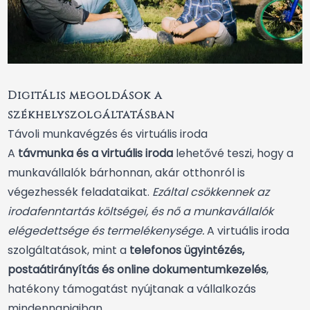
Digitális megoldások a
székhelyszolgáltatásban
Távoli munkavégzés és virtuális iroda
A
távmunka és a virtuális iroda
lehetővé teszi, hogy a
munkavállalók bárhonnan, akár otthonról is
végezhessék feladataikat.
Ezáltal csökkennek az
irodafenntartás költségei, és nő a munkavállalók
elégedettsége és termelékenysége.
A virtuális iroda
szolgáltatások, mint a
telefonos ügyintézés,
postaátirányítás és online dokumentumkezelés
,
hatékony támogatást nyújtanak a vállalkozás
mindennapjaiban.