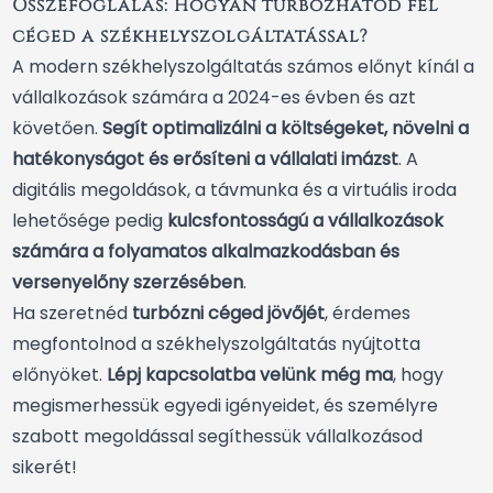
Összefoglalás: Hogyan turbózhatod fel
céged a székhelyszolgáltatással?
A modern székhelyszolgáltatás számos előnyt kínál a
vállalkozások számára a 2024-es évben és azt
követően.
Segít optimalizálni a költségeket, növelni a
hatékonyságot és erősíteni a vállalati imázst
. A
digitális megoldások, a távmunka és a virtuális iroda
lehetősége pedig
kulcsfontosságú a vállalkozások
számára a folyamatos alkalmazkodásban és
versenyelőny szerzésében
.
Ha szeretnéd
turbózni céged jövőjét
, érdemes
megfontolnod a
székhelyszolgáltatás
nyújtotta
előnyöket.
Lépj kapcsolatba velünk még ma
, hogy
megismerhessük egyedi igényeidet, és személyre
szabott megoldással segíthessük vállalkozásod
sikerét!