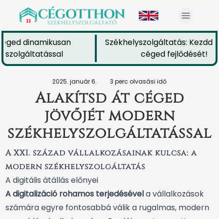
céged dinamikusan
Székhelyszolgáltatás: Kezdd el
szolgáltatással
céged fejlődését!
2025. január 6.
3 perc olvasási idő
Alakítsd át céged
jövőjét modern
székhelyszolgáltatással
A XXI. század vállalkozásainak kulcsa: a
modern székhelyszolgáltatás
A digitális átállás előnyei
A digitalizáció rohamos terjedésével
a vállalkozások
számára egyre fontosabbá válik a rugalmas, modern