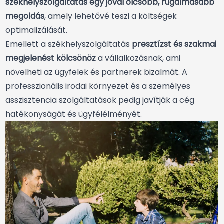
székhelyszolgáltatás egy jóval olcsóbb, rugalmasabb
megoldás
, amely lehetővé teszi a költségek
optimalizálását.
Emellett a székhelyszolgáltatás
presztízst és szakmai
megjelenést kölcsönöz
a vállalkozásnak, ami
növelheti az ügyfelek és partnerek bizalmát. A
professzionális irodai környezet és a személyes
asszisztencia szolgáltatások pedig javítják a cég
hatékonyságát és ügyfélélményét.