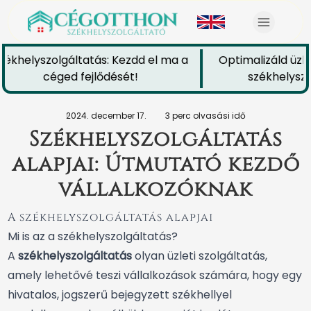
ékhelyszolgáltatás: Kezdd el ma a
Optimalizáld üzle
céged fejlődését!
székhelyszol
2024. december 17.
3 perc olvasási idő
Székhelyszolgáltatás
alapjai: Útmutató kezdő
vállalkozóknak
A székhelyszolgáltatás alapjai
Mi is az a székhelyszolgáltatás?
A
székhelyszolgáltatás
olyan üzleti szolgáltatás,
amely lehetővé teszi vállalkozások számára, hogy egy
hivatalos, jogszerű bejegyzett székhellyel