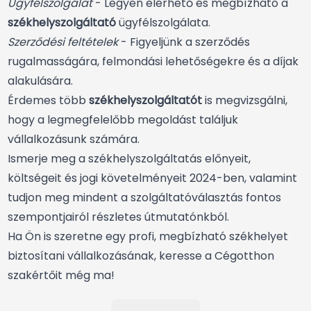
Ügyfélszolgálat
- Legyen elérhető és megbízható a
székhelyszolgáltató
ügyfélszolgálata.
Szerződési feltételek
- Figyeljünk a szerződés
rugalmasságára, felmondási lehetőségekre és a díjak
alakulására.
Érdemes több
székhelyszolgáltatót
is megvizsgálni,
hogy a legmegfelelőbb megoldást találjuk
vállalkozásunk számára.
Ismerje meg a
székhelyszolgáltatás
előnyeit,
költségeit és jogi követelményeit 2024-ben, valamint
tudjon meg mindent a szolgáltatóválasztás fontos
szempontjairól részletes útmutatónkból.
Ha Ön is szeretne egy profi, megbízható székhelyet
biztosítani vállalkozásának, keresse a Cégotthon
szakértőit még ma!