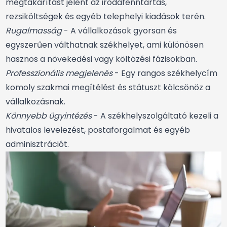
megtakarítást jelent az irodafenntartás,
rezsiköltségek és egyéb telephelyi kiadások terén.
Rugalmasság
- A vállalkozások gyorsan és
egyszerűen válthatnak székhelyet, ami különösen
hasznos a növekedési vagy költözési fázisokban.
Professzionális megjelenés
- Egy rangos székhelycím
komoly szakmai megítélést és státuszt kölcsönöz a
vállalkozásnak.
Könnyebb ügyintézés
- A székhelyszolgáltató kezeli a
hivatalos levelezést, postaforgalmat és egyéb
adminisztrációt.