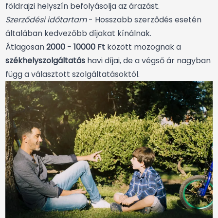
földrajzi helyszín befolyásolja az árazást.
Szerződési időtartam
- Hosszabb szerződés esetén
általában kedvezőbb díjakat kínálnak.
Átlagosan
2000 - 10000 Ft
között mozognak a
székhelyszolgáltatás
havi díjai, de a végső ár nagyban
függ a választott szolgáltatásoktól.