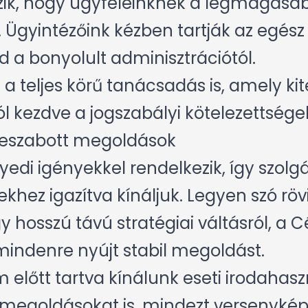
zik, hogy ügyfeleinknek a legmagasa
. Ügyintézőink kézben tartják az egész
 a bonyolult adminisztrációtól.
 a teljes körű tanácsadás is, amely ki
ól kezdve a jogszabályi kötelezettsége
reszabott megoldások
edi igényekkel rendelkezik, így szolg
khez igazítva kínáljuk. Legyen szó rö
y hosszú távú stratégiai váltásról, a 
mindenre nyújt stabil megoldást.
előtt tartva kínálunk eseti irodahasz
megoldásokat is, mindezt versenyképe