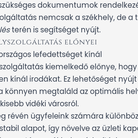
szükséges dokumentumok rendelkezésr
lgáltatás nemcsak a székhely, de a t
lés
terén is segítséget nyújt.
yszolgáltatás előnyei
országos lefedettséget kínál
szolgáltatás kiemelkedő előnye, hogy
n kínál irodákat. Ez lehetőséget nyújt
 könnyen megtaláld az optimális hely
kisebb vidéki városról.
ég révén ügyfeleink számára különböz
tabil alapot, így növelve az üzleti kap