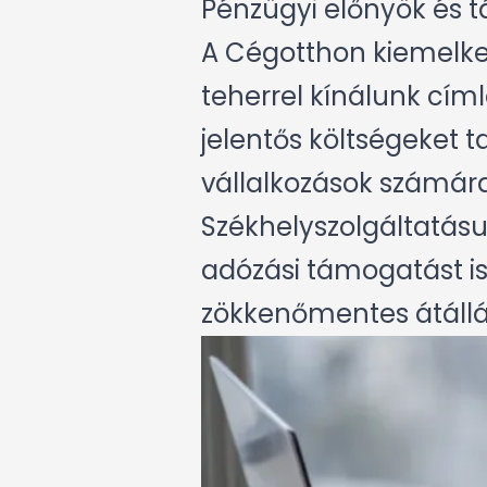
Pénzügyi előnyök és
A Cégotthon kiemelked
teherrel kínálunk címl
jelentős költségeket 
vállalkozások számára
Székhelyszolgáltatásu
adózási támogatást is 
zökkenőmentes átállás