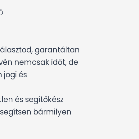
ő
álasztod, garantáltan
évén nemcsak időt, de
 jogi és
len és segítőkész
 segítsen bármilyen