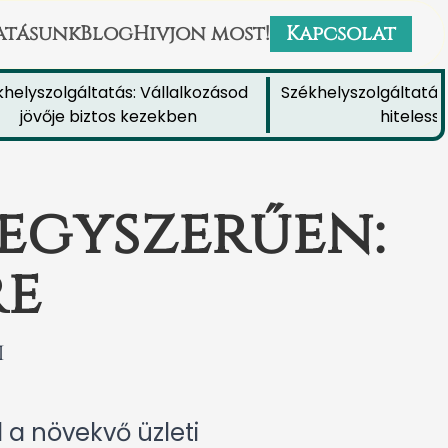
atásunk
Blog
Hivjon most!
Kapcsolat
yszolgáltatás: Vállalkozásod
Székhelyszolgáltatás: Nö
övője biztos kezekben
hitelességét
egyszerűen:
re
i
 a növekvő üzleti