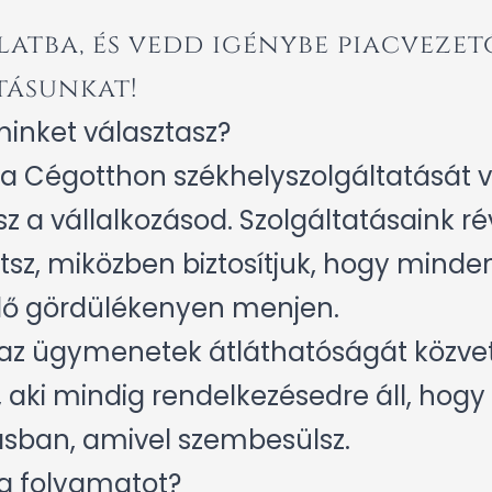
latba, és vedd igénybe piacvezet
tásunkat!
minket választasz?
a Cégotthon székhelyszolgáltatását v
sz a vállalkozásod. Szolgáltatásaink r
sz, miközben biztosítjuk, hogy minden
dő gördülékenyen menjen.
 az ügymenetek átláthatóságát közvet
 aki mindig rendelkezésedre áll, hogy
ásban, amivel szembesülsz.
a folyamatot?