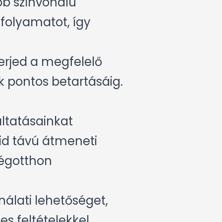
bb színvonalú
 folyamatot, így
terjed a megfelelő
k pontos betartásáig.
áltatásainkat
vid távú átmeneti
Cégotthon
nálati lehetőséget,
s feltételekkel.