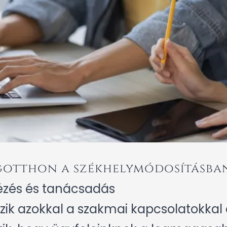
gotthon a székhelymódosításba
tézés és tanácsadás
ik azokkal a szakmai kapcsolatokkal é