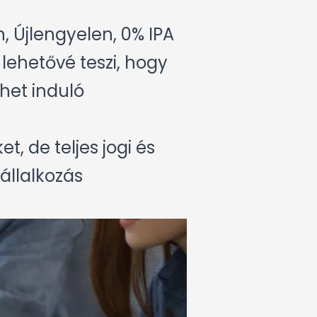
 Újlengyelen, 0% IPA
lehetővé teszi, hogy
het induló
, de teljes jogi és
állalkozás