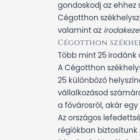
gondoskodj az ehhez 
Cégotthon székhelyszo
valamint az
irodakeze
Cégotthon székhel
Több mint 25 irodánk 
A Cégotthon székhely
25 különböző helyszíne
vállalkozásod számára
a fővárosról, akár egy 
Az országos lefedetts
régiókban biztosítunk s