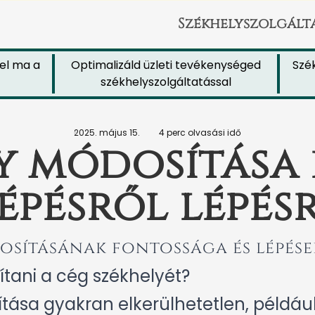
Székhelyszolgált
ma a
Optimalizáld üzleti tevékenységed
Székhel
székhelyszolgáltatással
j
2025. május 15.
4 perc olvasási idő
y módosítása 
épésről lépés
sításának fontossága és lépése
tani a cég székhelyét?
ása gyakran elkerülhetetlen, például