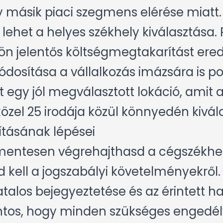
 másik piaci szegmens elérése miatt
lehet a helyes székhely kiválasztása. 
ön jelentős költségmegtakarítást er
ódosítása a vállalkozás imázsára is po
 egy jól megválasztott lokáció, amit
özel 25 irodája közül könnyedén kivál
tásának lépései
entesen végrehajthasd a cégszékhel
d kell a jogszabályi követelményekről.
talos bejegyeztetése és az érintett h
ntos, hogy minden szükséges engedély