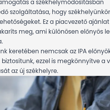
 támogatás a székhelymódosításban
ő szolgáltatása, hogy székhelyünkön,
ehetőségeket. Ez a piacvezető ajánlat 
takaríts meg, ami különösen előnyös le
.
nk keretében nemcsak az IPA előnyöket
biztosítunk, ezzel is megkönnyítve a v
át az új székhelyre.