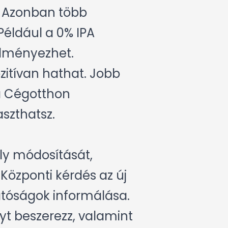
. Azonban több
Például a 0% IPA
edményezhet.
zitívan hathat. Jobb
 a Cégotthon
aszthatsz.
y módosítását,
 Központi kérdés az új
atóságok informálása.
t beszerezz, valamint