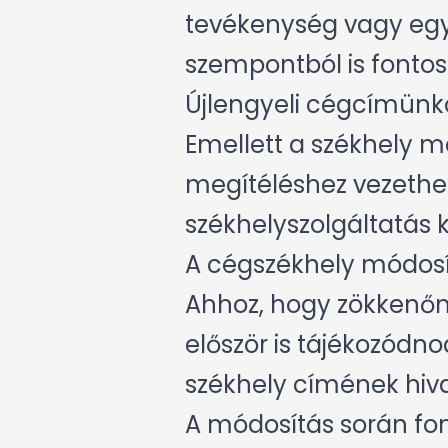
tevékenység vagy egy
szempontból is fontos 
Újlengyeli cégcímünk
Emellett a székhely m
megítéléshez vezethet
székhelyszolgáltatás k
A cégszékhely módosí
Ahhoz, hogy zökkenőm
először is tájékozódno
székhely címének hiva
A módosítás során fo