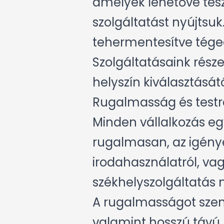
amelyek lehetővé tes
szolgáltatást nyújtsuk
tehermentesítve téged
Szolgáltatásaink része
helyszín kiválasztását
Rugalmasság és test
Minden vállalkozás egy
rugalmasan, az igénye
irodahasználatról, vag
székhelyszolgáltatás 
A rugalmasságot szem 
valamint hosszú távú 