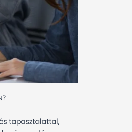
n?
s tapasztalattal,