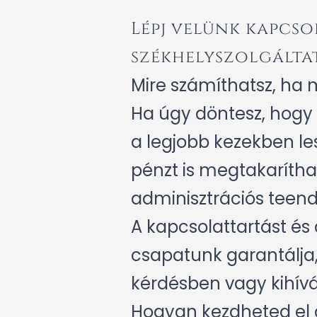
Lépj velünk kapcso
székhelyszolgálta
Mire számíthatsz, ha 
Ha úgy döntesz, hogy 
a legjobb kezekben le
pénzt is megtakaríthat
adminisztrációs teen
A kapcsolattartást és
csapatunk garantálja,
kérdésben vagy kihív
Hogyan kezdheted el 