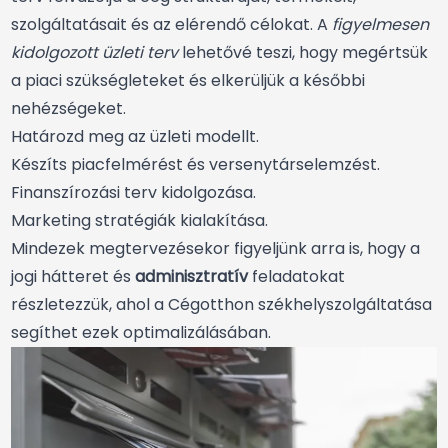
szolgáltatásait és az elérendő célokat. A
figyelmesen
kidolgozott üzleti terv
lehetővé teszi, hogy megértsük
a piaci szükségleteket és elkerüljük a későbbi
nehézségeket.
Határozd meg az üzleti modellt.
Készíts piacfelmérést és versenytárselemzést.
Finanszírozási terv kidolgozása.
Marketing stratégiák kialakítása.
Mindezek megtervezésekor figyeljünk arra is, hogy a
jogi hátteret és
adminisztratív
feladatokat
részletezzük, ahol a Cégotthon székhelyszolgáltatása
segíthet ezek optimalizálásában.