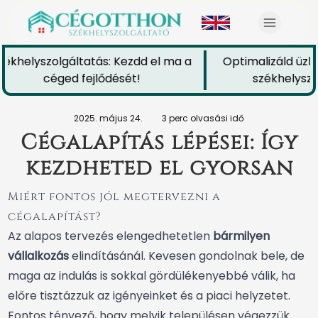
ékhelyszolgáltatás: Kezdd el ma a
Optimalizáld üzle
céged fejlődését!
székhelyszol
2025. május 24.
3 perc olvasási idő
Cégalapítás lépései: Így
kezdheted el gyorsan
Miért fontos jól megtervezni a
cégalapítást?
Az alapos tervezés elengedhetetlen
bármilyen
vállalkozás
elindításánál. Kevesen gondolnak bele, de
maga az indulás is sokkal gördülékenyebbé válik, ha
előre tisztázzuk az igényeinket és a piaci helyzetet.
Fontos tényező, hogy melyik településen végezzük