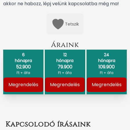
akkor ne habozz, lépj velünk kapcsolatba még ma!
Tetszik
Áraink
6
12
24
hónapra
hónapra
hónapra
52.900
79.900
109.900
Ft + áfa
Ft + áfa
Ft + áfa
Megrendelés
Megrendelés
Megrendelés
Kapcsolodó írásaink