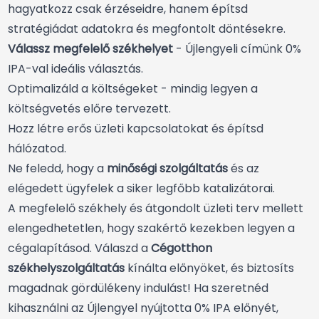
hagyatkozz csak érzéseidre, hanem építsd
stratégiádat adatokra és megfontolt döntésekre.
Válassz megfelelő székhelyet
- Újlengyeli címünk 0%
IPA-val ideális választás.
Optimalizáld a költségeket - mindig legyen a
költségvetés előre tervezett.
Hozz létre erős üzleti kapcsolatokat és építsd
hálózatod.
Ne feledd, hogy a
minőségi szolgáltatás
és az
elégedett ügyfelek a siker legfőbb katalizátorai.
A megfelelő székhely és átgondolt üzleti terv mellett
elengedhetetlen, hogy szakértő kezekben legyen a
cégalapításod. Válaszd a
Cégotthon
székhelyszolgáltatás
kínálta előnyöket, és biztosíts
magadnak gördülékeny indulást! Ha szeretnéd
kihasználni az Újlengyel nyújtotta 0% IPA előnyét,