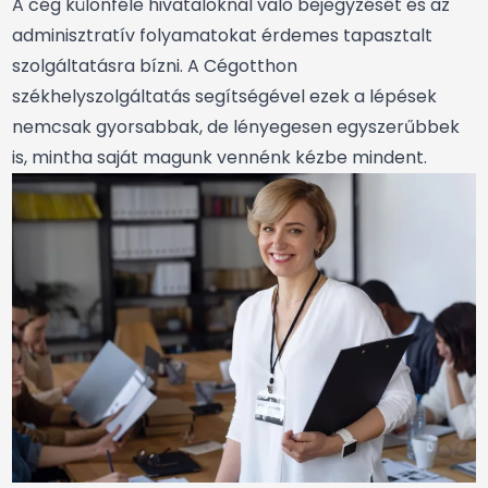
A cég különféle hivataloknál való bejegyzését és az
adminisztratív folyamatokat érdemes tapasztalt
szolgáltatásra bízni. A Cégotthon
székhelyszolgáltatás segítségével ezek a lépések
nemcsak gyorsabbak, de lényegesen egyszerűbbek
is, mintha saját magunk vennénk kézbe mindent.