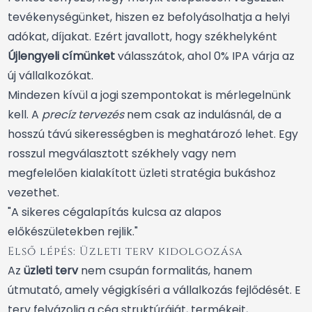
tevékenységünket, hiszen ez befolyásolhatja a helyi
adókat, díjakat. Ezért javallott, hogy székhelyként
Újlengyeli címünket
válasszátok, ahol 0% IPA várja az
új vállalkozókat.
Mindezen kívül a jogi szempontokat is mérlegelnünk
kell. A
precíz tervezés
nem csak az indulásnál, de a
hosszú távú sikerességben is meghatározó lehet. Egy
rosszul megválasztott székhely vagy nem
megfelelően kialakított üzleti stratégia bukáshoz
vezethet.
"A sikeres cégalapítás kulcsa az alapos
előkészületekben rejlik."
Első lépés: Üzleti terv kidolgozása
Az
üzleti terv
nem csupán formalitás, hanem
útmutató, amely végigkíséri a vállalkozás fejlődését. E
terv felvázolja a cég struktúráját, termékeit,