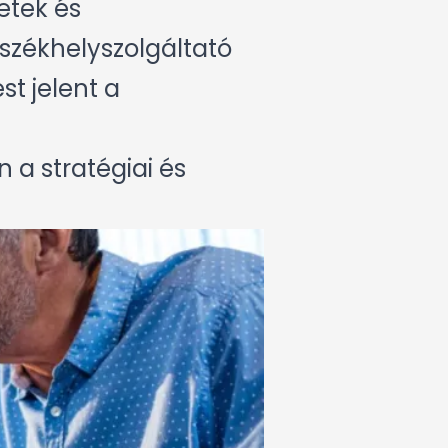
etek és
zékhelyszolgáltató
st jelent a
 a stratégiai és