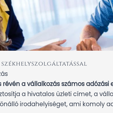
 székhelyszolgáltatással
zás
s révén a vállalkozás számos adózási e
ztosítja a hivatalos üzleti címet, a vá
, önálló irodahelyiséget, ami komoly 