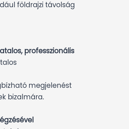
ául földrajzi távolság
atalos, professzionális
talos
egbízható megjelenést
ek bizalmára.
végzésével