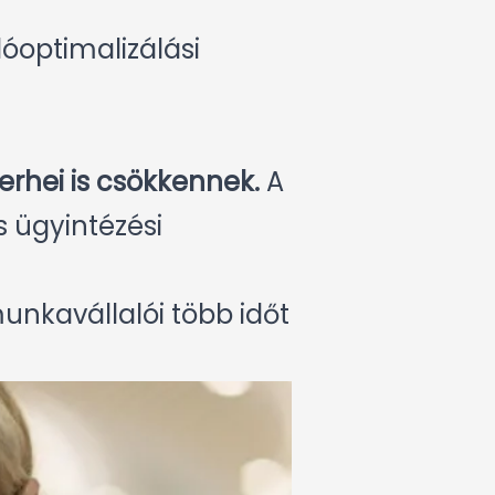
dóoptimalizálási
erhei is csökkennek.
A
 ügyintézési
munkavállalói több időt