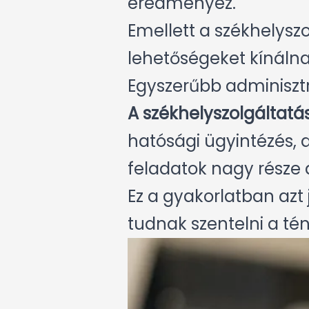
eredményez.
Emellett a székhelyszo
lehetőségeket kínálna
Egyszerűbb adminiszt
A székhelyszolgáltatás
hatósági ügyintézés, 
feladatok nagy része a
Ez a gyakorlatban azt 
tudnak szentelni a té