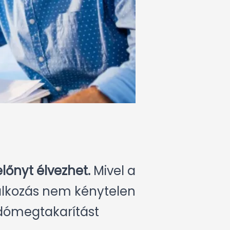
lőnyt élvezhet.
Mivel a
llalkozás nem kénytelen
adómegtakarítást