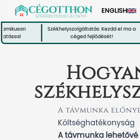
ENGLISH
mikusan
Székhelyszolgáltatás: Kezdd el ma a
ással
céged fejlődését!
Hogyan
székhelys
A távmunka előnye
Költséghatékonyság
A távmunka lehetővé t