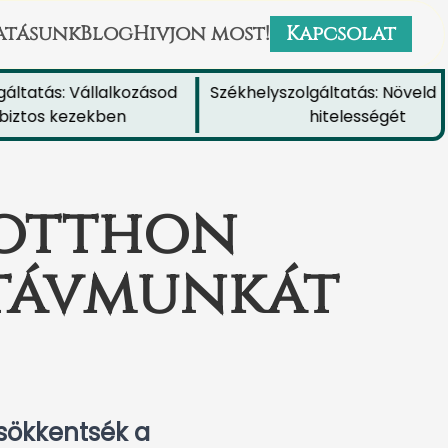
atásunk
Blog
Hivjon most!
Kapcsolat
atás: Vállalkozásod
Székhelyszolgáltatás: Növeld a c
tos kezekben
hitelességét
gotthon
 távmunkát
sökkentsék a