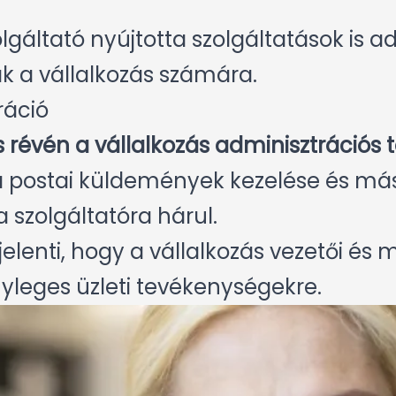
lgáltató nyújtotta szolgáltatások is a
k a vállalkozás számára.
ráció
 révén a vállalkozás adminisztrációs t
a postai küldemények kezelése és más
 szolgáltatóra hárul.
jelenti, hogy a vállalkozás vezetői és 
nyleges üzleti tevékenységekre.