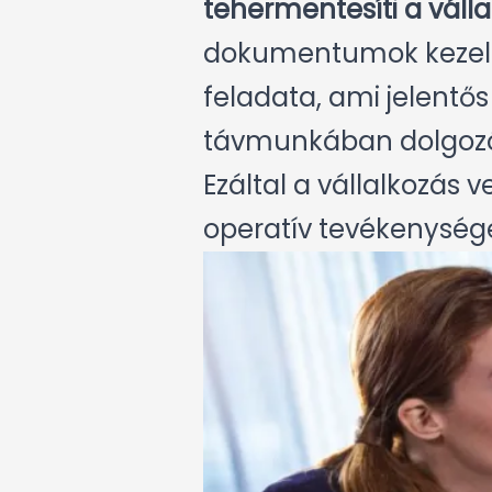
tehermentesíti a válla
dokumentumok kezelés
feladata, ami jelentős
távmunkában dolgozó
Ezáltal a vállalkozás 
operatív tevékenysége