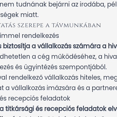
nem tudnának bejárni az irodába, péld
ségek miatt.
tatás szerepe a távmunkában
 címmel rendelkezés
 biztosítja a vállalkozás számára a hiv
dhetetlen a cég működéséhez, a hiva
zés és ügyintézés szempontjából.
val rendelkező vállalkozás hiteles, m
at a vállalkozás imázsára és a partner
i és recepciós feladatok
a titkársági és recepciós feladatok el