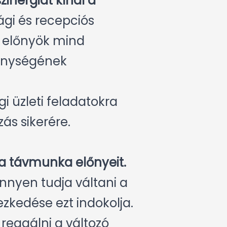
inergiát kínál a
sági és recepciós
v előnyök mind
kenységének
i üzleti feladatokra
ás sikerére.
a távmunka előnyeit.
nnyen tudja váltani a
zkedése ezt indokolja.
reagálni a változó