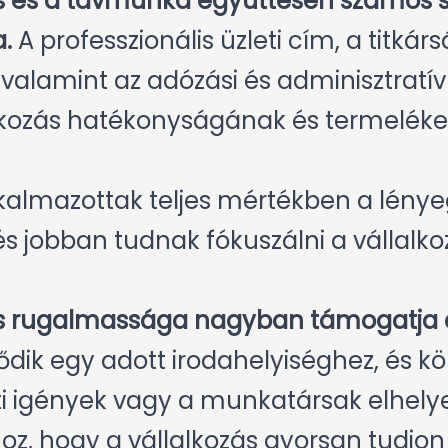
s és a távmunka együttesen számos sz
.
A professzionális üzleti cím, a titkár
, valamint az adózási és adminisztratí
alkozás hatékonyságának és termelé
lkalmazottak teljes mértékben a lényeg
s jobban tudnak fókuszálni a vállalkoz
ás rugalmassága nagyban támogatja 
ődik egy adott irodahelyiséghez, és kö
eti igények vagy a munkatársak elhelye
oz, hogy a vállalkozás gyorsan tudjon 