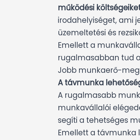
működési költségeiket
irodahelyiséget, ami 
üzemeltetési és rezsik
Emellett a munkavállal
rugalmasabban tud al
Jobb munkaerő-megt
A távmunka lehetőség
A rugalmasabb munkak
munkavállalói elégedet
segíti a tehetséges 
Emellett a távmunka l