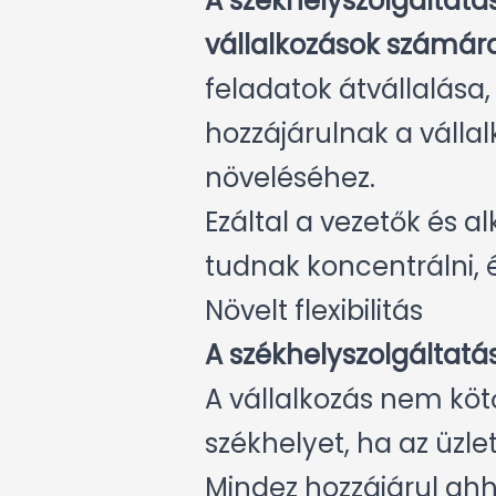
A székhelyszolgáltatá
vállalkozások számára
feladatok átvállalása
hozzájárulnak a váll
növeléséhez.
Ezáltal a vezetők és a
tudnak koncentrálni, é
Növelt flexibilitás
A székhelyszolgáltat
A vállalkozás nem köt
székhelyet, ha az üzl
Mindez hozzájárul ahh