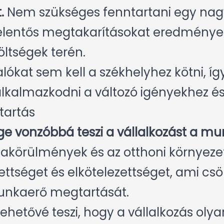
.
Nem szükséges fenntartani egy nagy
jelentős megtakarításokat eredményezhe
öltségek terén.
ókat sem kell a székhelyhez kötni, így
kalmazkodni a változó igényekhez és 
artás
e vonzóbbá teszi a vállalkozást a mu
örülmények és az otthoni környezet
tséget és elkötelezettséget, ami csök
munkaerő megtartását.
ehetővé teszi, hogy a vállalkozás oly