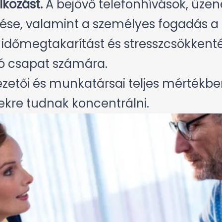
lkozást.
A bejövő telefonhívások, üzen
e, valamint a személyes fogadás a s
 időmegtakarítást és stresszcsökkenté
 csapat számára.
vezetői és munkatársai teljes mértékben
kre tudnak koncentrálni.