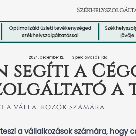
Székhelyszolgált
Optimalizáld üzleti tevékenységed
Székhelyszolgált
székhelyszolgáltatással
jövője biz
2024. december 12.
3 perc olvasási idő
 segíti a Cé
zolgáltató a
i a vállalkozók számára
eszi a vállalkozások számára, hogy c