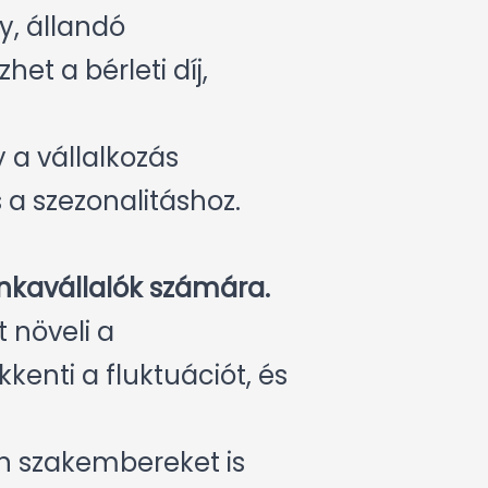
, állandó
t a bérleti díj,
 a vállalkozás
a szezonalitáshoz.
nkavállalók számára.
 növeli a
kenti a fluktuációt, és
an szakembereket is