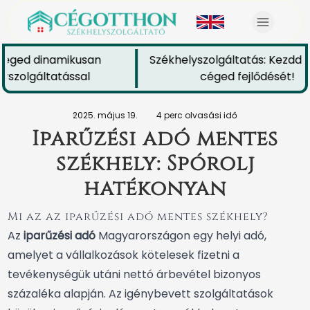
céged dinamikusan
Székhelyszolgáltatás: Kezdd el
szolgáltatással
céged fejlődését!
2025. május 19.
4 perc olvasási idő
Iparűzési adó mentes
székhely: Spórolj
hatékonyan
Mi az az iparűzési adó mentes székhely?
Az
iparűzési adó
Magyarországon egy helyi adó,
amelyet a vállalkozások kötelesek fizetni a
tevékenységük utáni nettó árbevétel bizonyos
százaléka alapján. Az igénybevett szolgáltatások