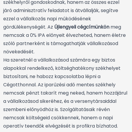
székhelyről gondoskodnak, hanem az összes ezzel
járó adminisztratív feladatot is átvállalják, segítve
ezzel a vállalkozás napi működésének
gördülékenységét. Az
Újlengyeli cégcímünkön
meg
nemcsak a 0% IPA előnyeit élvezheted, hanem életre
szóló partnerként is támogathatják vállalkozásod
növekedését.
Ha szeretnél a vállalkozásod számára egy biztos
alapokkal rendelkező, költséghatékony székhelyet
biztosítani, ne habozz kapcsolatba lépni a
Cégotthonnal. Az iparűzési adó mentes székhely
nemcsak pénzt takarít meg neked, hanem hozzájárul
a vállalkozásod sikeréhez, és a versenytársaiddal
szembeni előnyödhöz is. Szolgáltatásaik révén
nemcsak költségeid csökkennek, hanem a napi
operatív teendők elvégzését is profikra bízhatod.