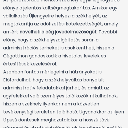
előnye a jelentős költségmegtakarítás. Amikor egy
vállalkozás Újlengyelre helyezi a székhelyét, az
megtakarítja az adófizetési kötelezettségét, amely
amiért
növelheti a cég jövedelmezőségét
. További
előny, hogy a székhelyszolgáltatás során a
adminisztrációs terheket is csökkentheti, hiszen a
Cégotthon gondoskodik a hivatalos levelek és
értesítések kezeléséről.
Azonban fontos mérlegelni a hátrányokat is.
Előfordulhat, hogy a székhelyváltás bonyolult
adminisztratív feladatokkal járhat, és amiatt az
ügyfelekkel való személyes találkozók ritkulhatnak,
hiszen a székhely ilyenkor nem a közvetlen
tevékenységi területen található. Ugyanakkor az ilyen
típusú döntések meghozatalakor a hosszú távú
pénzügyi és stratégiai előnyök olykor elhomályosítják