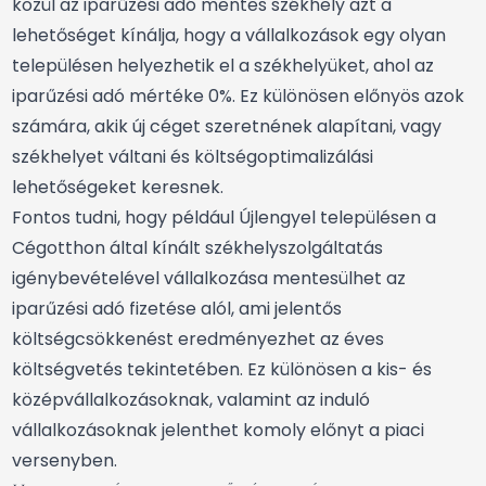
közül az iparűzési adó mentes székhely azt a
lehetőséget kínálja, hogy a vállalkozások egy olyan
településen helyezhetik el a székhelyüket, ahol az
iparűzési adó mértéke 0%. Ez különösen előnyös azok
számára, akik új céget szeretnének alapítani, vagy
székhelyet váltani és költségoptimalizálási
lehetőségeket keresnek.
Fontos tudni, hogy például Újlengyel településen a
Cégotthon által kínált székhelyszolgáltatás
igénybevételével vállalkozása mentesülhet az
iparűzési adó fizetése alól, ami jelentős
költségcsökkenést eredményezhet az éves
költségvetés tekintetében. Ez különösen a kis- és
középvállalkozásoknak, valamint az induló
vállalkozásoknak jelenthet komoly előnyt a piaci
versenyben.