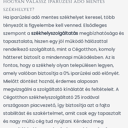
Hogyan válassz iparűzési adó mentes
székhelyet?
Ha iparűzési adó mentes székhelyet keresel, több
tényezőt is figyelembe kell venned. Elsődleges
szempont a
székhelyszolgáltatás
megbízhatósága és
tapasztalata, hiszen egy jól működő hálózattal
rendelkező szolgáltató, mint a Cégotthon, komoly
hátteret biztosít a mindennapi működésben. Az is
fontos, hogy a székhely olyan településen legyen,
amely valóban biztosítja a 0% iparűzési adó előnyét.
Mielőtt döntést hoznál, érdemes alaposan
megvizsgálni a szolgáltató kínálatát és feltételeit. A
Cégotthon székhelyszolgáltató 25 irodával
országosan piacvezető, így biztosítja azt a fajta
stabilitást és szakértelmet, amit csak egy tapasztalt
és nagy múltú cég tud nyújtani. Kérdezd meg