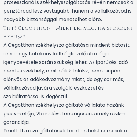
professzionális székhelyszolgáltatás révén nemcsak a
pénztárcád lesz vastagabb, hanem a vállalkozásod is
nagyobb biztonsággal menetelhet előre.
Tipp! Cégotthon - Miért éri meg, ha spórolni
akarsz?
A Cégotthon székhelyszolgáltatása mindent biztosít,
amire egy hatékony költségkezelő stratégia
igénybevétele során szükség lehet. Az iparűzési adó
mentes székhely, amit náluk találsz, nem csupán
előnyös az adókedvezmény miatt, de egy sor más,
vállalkozásod javára szolgáló eszközzel és
szolgáltatással is kiegészül.
A Cégotthon székhelyszolgáltató vállalata hazánk
piacvezetője, 25 irodával országosan, amely a siker
garanciája.
Emellett, a szolgáltatásuk keretein belül nemcsak a