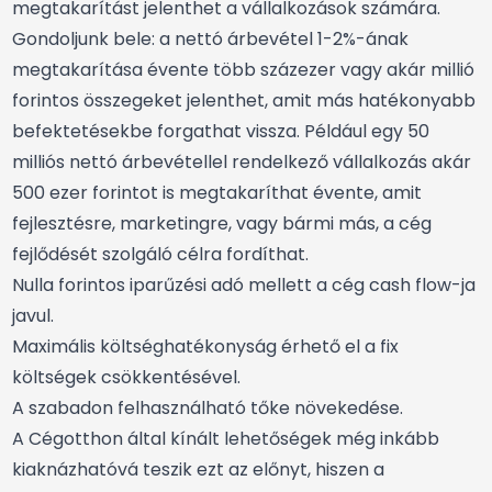
megtakarítást jelenthet a vállalkozások számára.
Gondoljunk bele: a nettó árbevétel 1-2%-ának
megtakarítása évente több százezer vagy akár millió
forintos összegeket jelenthet, amit más hatékonyabb
befektetésekbe forgathat vissza. Például egy 50
milliós nettó árbevétellel rendelkező vállalkozás akár
500 ezer forintot is megtakaríthat évente, amit
fejlesztésre, marketingre, vagy bármi más, a cég
fejlődését szolgáló célra fordíthat.
Nulla forintos iparűzési adó mellett a cég cash flow-ja
javul.
Maximális költséghatékonyság érhető el a fix
költségek csökkentésével.
A szabadon felhasználható tőke növekedése.
A Cégotthon által kínált lehetőségek még inkább
kiaknázhatóvá teszik ezt az előnyt, hiszen a