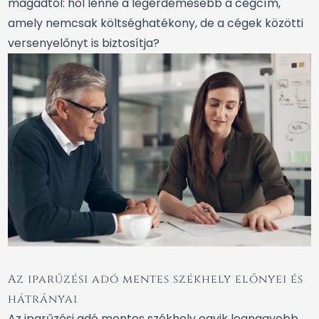
magadtól: hol lenne a legérdemesebb a cégcím,
amely nemcsak költséghatékony, de a cégek közötti
versenyelőnyt is biztosítja?
Az iparűzési adó mentes székhely előnyei és
hátrányai
Az iparűzési adó mentes székhely egyik legnagyobb