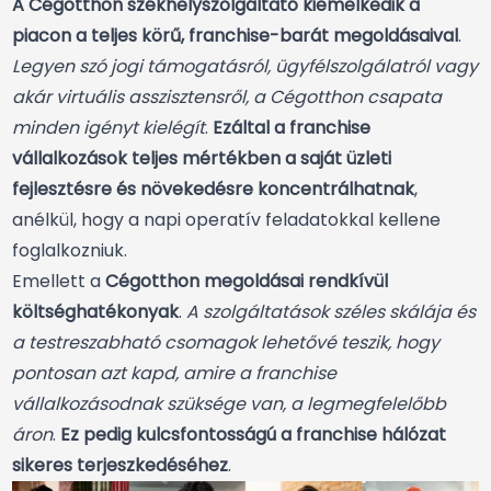
A Cégotthon székhelyszolgáltató kiemelkedik a
piacon a teljes körű, franchise-barát megoldásaival
.
Legyen szó jogi támogatásról, ügyfélszolgálatról vagy
akár virtuális asszisztensről, a Cégotthon csapata
minden igényt kielégít
.
Ezáltal a franchise
vállalkozások teljes mértékben a saját üzleti
fejlesztésre és növekedésre koncentrálhatnak
,
anélkül, hogy a napi operatív feladatokkal kellene
foglalkozniuk.
Emellett a
Cégotthon megoldásai rendkívül
költséghatékonyak
.
A szolgáltatások széles skálája és
a testreszabható csomagok lehetővé teszik, hogy
pontosan azt kapd, amire a franchise
vállalkozásodnak szüksége van, a legmegfelelőbb
áron
.
Ez pedig kulcsfontosságú a franchise hálózat
sikeres terjeszkedéséhez
.