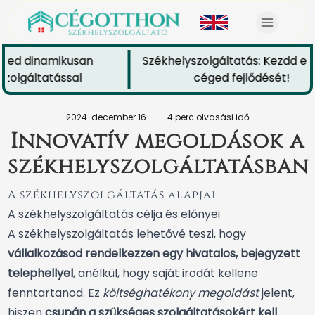
ged dinamikusan
Székhelyszolgáltatás: Kezdd el 
olgáltatással
céged fejlődését!
2024. december 16.
4 perc olvasási idő
Innovatív megoldások a
székhelyszolgáltatásban
A székhelyszolgáltatás alapjai
A székhelyszolgáltatás célja és előnyei
A székhelyszolgáltatás lehetővé teszi, hogy
vállalkozásod rendelkezzen egy hivatalos, bejegyzett
telephellyel
, anélkül, hogy saját irodát kellene
fenntartanod. Ez
költséghatékony megoldást
jelent,
hiszen
csupán a szükséges szolgáltatásokért kell