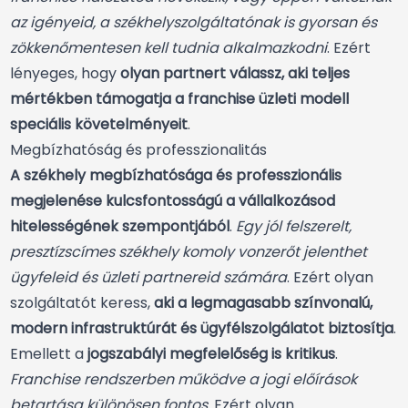
az igényeid, a székhelyszolgáltatónak is gyorsan és
zökkenőmentesen kell tudnia alkalmazkodni
. Ezért
lényeges, hogy
olyan partnert válassz, aki teljes
mértékben támogatja a franchise üzleti modell
speciális követelményeit
.
Megbízhatóság és professzionalitás
A székhely megbízhatósága és professzionális
megjelenése kulcsfontosságú a vállalkozásod
hitelességének szempontjából
.
Egy jól felszerelt,
presztízscímes székhely komoly vonzerőt jelenthet
ügyfeleid és üzleti partnereid számára
. Ezért olyan
szolgáltatót keress,
aki a legmagasabb színvonalú,
modern infrastruktúrát és ügyfélszolgálatot biztosítja
.
Emellett a
jogszabályi megfelelőség is kritikus
.
Franchise rendszerben működve a jogi előírások
betartása különösen fontos
. Ezért olyan