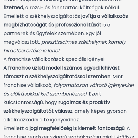
fizetned
, a rezsi- és fenntartási költségek nélkül.
Emellett a székhelyszolgáltatás
javítja a vállalkozás
megbízhatóságát és professzionalitását
is a
partnerek és ügyfelek szemében. Egy jól
megválasztott,
presztízscímes székhelynek komoly
hirdetési értéke is lehet
.
A franchise vállalkozások speciális igényei
A franchise üzleti modell számos egyedi kihívást
támaszt a székhelyszolgáltatással szemben
. Mint
franchise vállalkozó,
folyamatosan változó igényekkel
és előírásokkal kell szembenézned
. Ezért
kulcsfontosságú, hogy
rugalmas és proaktív
székhelyszolgáltatót válassz
, amely képes gyorsan
alkalmazkodni a te igényeidhez.
Emellett a
jogi megfelelőség is kiemelt fontosságú
. A
franchise rendszer szigorú szabályozása miatt
kritikus,