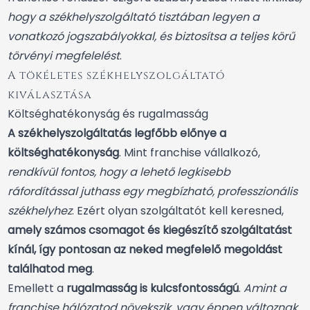
hogy a székhelyszolgáltató tisztában legyen a
vonatkozó jogszabályokkal, és biztosítsa a teljes körű
törvényi megfelelést
.
A tökéletes székhelyszolgáltató
kiválasztása
Költséghatékonyság és rugalmasság
A székhelyszolgáltatás legfőbb előnye a
költséghatékonyság
. Mint franchise vállalkozó,
rendkívül fontos, hogy a lehető legkisebb
ráfordítással juthass egy megbízható, professzionális
székhelyhez
. Ezért olyan szolgáltatót kell keresned,
amely számos csomagot és kiegészítő szolgáltatást
kínál, így pontosan az neked megfelelő megoldást
találhatod meg
.
Emellett a
rugalmasság is kulcsfontosságú
.
Amint a
franchise hálózatod növekszik, vagy éppen változnak