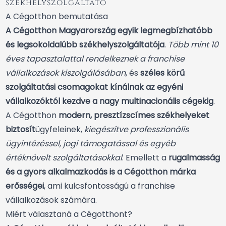
székhelyszolgáltató
A Cégotthon bemutatása
A Cégotthon Magyarország egyik legmegbízhatóbb
és legsokoldalúbb székhelyszolgáltatója
.
Több mint 10
éves tapasztalattal rendelkeznek a franchise
vállalkozások kiszolgálásában
, és
széles körű
szolgáltatási csomagokat kínálnak az egyéni
vállalkozóktól kezdve a nagy multinacionális cégekig
.
A Cégotthon
modern, presztízscímes székhelyeket
biztosít
ügyfeleinek,
kiegészítve professzionális
ügyintézéssel, jogi támogatással és egyéb
értéknövelt szolgáltatásokkal
. Emellett a
rugalmasság
és a gyors alkalmazkodás is a Cégotthon márka
erősségei
, ami kulcsfontosságú a franchise
vállalkozások számára.
Miért választaná a Cégotthont?