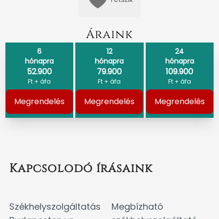
Áraink
6
12
24
hónapra
hónapra
hónapra
52.900
79.900
109.900
Ft + áfa
Ft + áfa
Ft + áfa
Megrendelés
Megrendelés
Megrendelés
Kapcsolodó írásaink
Székhelyszolgáltatás
Megbízható