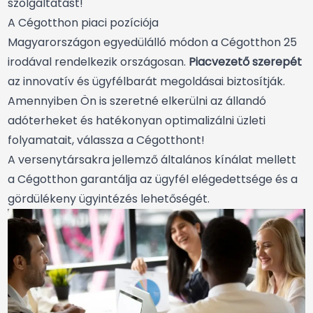
szolgáltatást!
A Cégotthon piaci pozíciója
Magyarországon egyedülálló módon a Cégotthon 25
irodával rendelkezik országosan.
Piacvezető szerepét
az innovatív és ügyfélbarát megoldásai biztosítják.
Amennyiben Ön is szeretné elkerülni az állandó
adóterheket és hatékonyan optimalizálni üzleti
folyamatait, válassza a Cégotthont!
A versenytársakra jellemző általános kínálat mellett
a Cégotthon garantálja az ügyfél elégedettsége és a
gördülékeny ügyintézés lehetőségét.