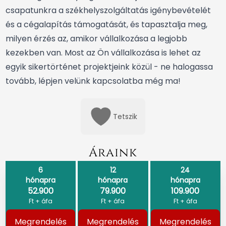
csapatunkra a székhelyszolgáltatás igénybevételét
és a cégalapítás támogatását, és tapasztalja meg,
milyen érzés az, amikor vállalkozása a legjobb
kezekben van. Most az Ön vállalkozása is lehet az
egyik sikertörténet projektjeink közül - ne halogassa
tovább, lépjen velünk kapcsolatba még ma!
Tetszik
Áraink
6
12
24
hónapra
hónapra
hónapra
52.900
79.900
109.900
Ft + áfa
Ft + áfa
Ft + áfa
Megrendelés
Megrendelés
Megrendelés