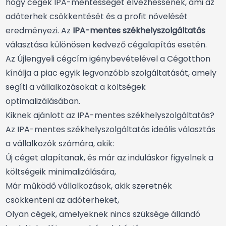
hogy cégek IPA-mentességet élvezhessenek, ami az
adóterhek csökkentését és a profit növelését
eredményezi. Az
IPA-mentes székhelyszolgáltatás
választása különösen kedvező cégalapítás esetén.
Az Újlengyeli cégcím igénybevételével a Cégotthon
kínálja a piac egyik legvonzóbb szolgáltatását, amely
segíti a vállalkozásokat a költségek
optimalizálásában.
Kiknek ajánlott az IPA-mentes székhelyszolgáltatás?
Az IPA-mentes székhelyszolgáltatás ideális választás
a vállalkozók számára, akik:
Új céget alapítanak, és már az induláskor figyelnek a
költségeik minimalizálására,
Már működő vállalkozások, akik szeretnék
csökkenteni az adóterheket,
Olyan cégek, amelyeknek nincs szüksége állandó