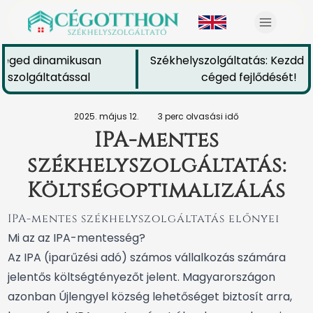
éged dinamikusan
Székhelyszolgáltatás: Kezdd el
szolgáltatással
céged fejlődését!
2025. május 12.
3 perc olvasási idő
IPA-mentes
székhelyszolgáltatás:
Költségoptimalizálás
IPA-mentes székhelyszolgáltatás előnyei
Mi az az IPA-mentesség?
Az IPA (iparűzési adó) számos vállalkozás számára
jelentős költségtényezőt jelent. Magyarországon
azonban Újlengyel község lehetőséget biztosít arra,