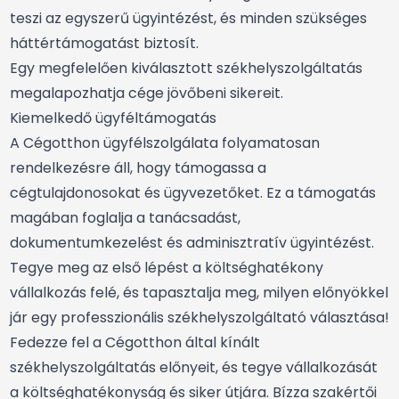
teszi az egyszerű ügyintézést, és minden szükséges
háttértámogatást biztosít.
Egy megfelelően kiválasztott székhelyszolgáltatás
megalapozhatja cége jövőbeni sikereit.
Kiemelkedő ügyféltámogatás
A Cégotthon ügyfélszolgálata folyamatosan
rendelkezésre áll, hogy támogassa a
cégtulajdonosokat és ügyvezetőket. Ez a támogatás
magában foglalja a tanácsadást,
dokumentumkezelést és adminisztratív ügyintézést.
Tegye meg az első lépést a költséghatékony
vállalkozás felé, és tapasztalja meg, milyen előnyökkel
jár egy professzionális székhelyszolgáltató választása!
Fedezze fel a Cégotthon által kínált
székhelyszolgáltatás előnyeit, és tegye vállalkozását
a költséghatékonyság és siker útjára. Bízza szakértői