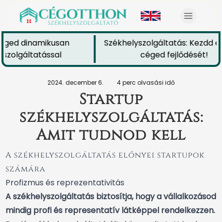
éged dinamikusan
Székhelyszolgáltatás: Kezdd el 
zolgáltatással
céged fejlődését!
2024. december 6.
4 perc olvasási idő
Startup
székhelyszolgáltatás:
Amit tudnod kell
A székhelyszolgáltatás előnyei startupok
számára
Profizmus és reprezentativitás
A székhelyszolgáltatás biztosítja, hogy a vállalkozásod
mindig profi és representatív látképpel rendelkezzen.