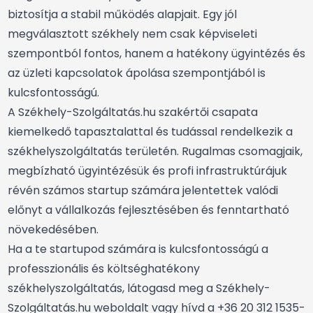
biztosítja a stabil működés alapjait. Egy jól
megválasztott székhely nem csak képviseleti
szempontból fontos, hanem a hatékony ügyintézés és
az üzleti kapcsolatok ápolása szempontjából is
kulcsfontosságú.
A Székhely-Szolgáltatás.hu szakértői csapata
kiemelkedő tapasztalattal és tudással rendelkezik a
székhelyszolgáltatás területén. Rugalmas csomagjaik,
megbízható ügyintézésük és profi infrastruktúrájuk
révén számos startup számára jelentettek valódi
előnyt a vállalkozás fejlesztésében és fenntartható
növekedésében.
Ha a te startupod számára is kulcsfontosságú a
professzionális és költséghatékony
székhelyszolgáltatás,
látogasd meg a Székhely-
Szolgáltatás.hu weboldalt
vagy
hívd a +36 20 312 1535-