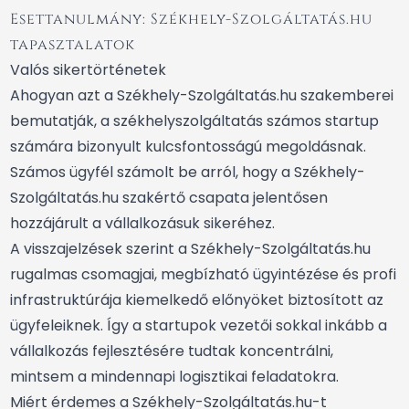
Esettanulmány: Székhely-Szolgáltatás.hu
tapasztalatok
Valós sikertörténetek
Ahogyan azt a
Székhely-Szolgáltatás.hu szakemberei
bemutatják
, a székhelyszolgáltatás számos startup
számára bizonyult kulcsfontosságú megoldásnak.
Számos ügyfél számolt be arról, hogy a Székhely-
Szolgáltatás.hu szakértő csapata jelentősen
hozzájárult a vállalkozásuk sikeréhez.
A visszajelzések szerint a Székhely-Szolgáltatás.hu
rugalmas csomagjai, megbízható ügyintézése és profi
infrastruktúrája kiemelkedő előnyöket biztosított az
ügyfeleiknek. Így a startupok vezetői sokkal inkább a
vállalkozás fejlesztésére tudtak koncentrálni,
mintsem a mindennapi logisztikai feladatokra.
Miért érdemes a Székhely-Szolgáltatás.hu-t