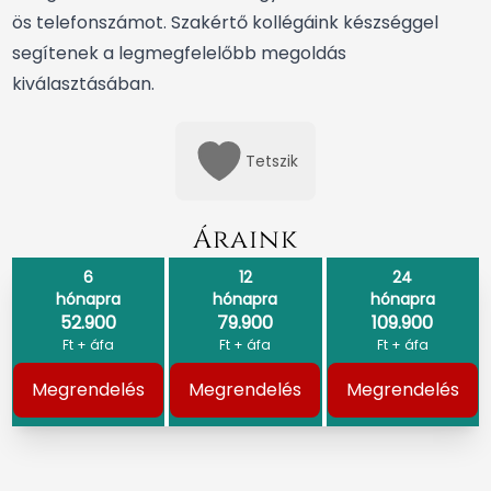
ös telefonszámot
. Szakértő kollégáink készséggel
segítenek a legmegfelelőbb megoldás
kiválasztásában.
Tetszik
Áraink
6
12
24
hónapra
hónapra
hónapra
52.900
79.900
109.900
Ft + áfa
Ft + áfa
Ft + áfa
Megrendelés
Megrendelés
Megrendelés