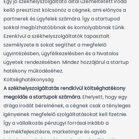
Egy jó székhelyszolgáltató által üzemeltetett iroda
kellő presztízst kölcsönöz a cégnek, ami előnyös a
partnerek és ügyfelek számára. Így a startupod
sokkal megbízhatóbbnak és komolyabbnak tűnik.
Ezenkívül a székhelyszolgáltatók tapasztalt
személyzete is sokat segíthet a megfelelő
ügyintézésben, ügyfélkezelésben és a hivatalos
ügyetek rendezésében. Mindez hozzájárul a startup
hatékony működéséhez.
Költséghatékonyság
A székhelyszolgáltatás rendkívül költséghatékony
megoldás a startupok számára.
Ehelyett, hogy egy
drága irodát bérelnének, a cégnek csak a tényleges
igényeinek megfelelő szolgáltatásokat kell fizetnie.
Így a vállalkozás pénzügyi forrásai inkább a
termékfejlesztésre, marketingre és egyéb