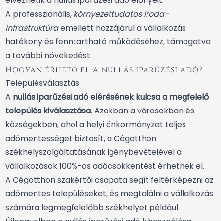
élvezhetik a nullás iparűzési adó előnyeit.
A professzionális,
környezettudatos iroda-
infrastruktúra
emellett hozzájárul a vállalkozás
hatékony és fenntartható működéséhez, támogatva
a további növekedést.
Hogyan érhető el a nullás iparűzési adó?
Településválasztás
A
nullás iparűzési adó elérésének kulcsa a megfelelő
település kiválasztása
. Azokban a városokban és
községekben, ahol a helyi önkormányzat teljes
adómentességet biztosít, a Cégotthon
székhelyszolgáltatásának igénybevételével a
vállalkozások 100%-os adócsökkentést érhetnek el.
A Cégotthon szakértői csapata segít feltérképezni az
adómentes településeket, és megtalálni a vállalkozás
számára legmegfelelőbb székhelyet például