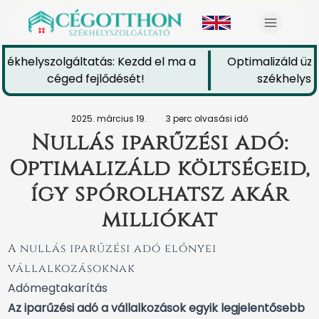
ékhelyszolgáltatás: Kezdd el ma a
Optimalizáld üzle
céged fejlődését!
székhelyszol
2025. március 19.
3 perc olvasási idő
Nullás iparűzési adó:
Optimalizáld költségeid,
így spórolhatsz akár
milliókat
A
nullás iparűzési adó
előnyei
vállalkozásoknak
Adómegtakarítás
Az iparűzési adó a vállalkozások egyik legjelentősebb