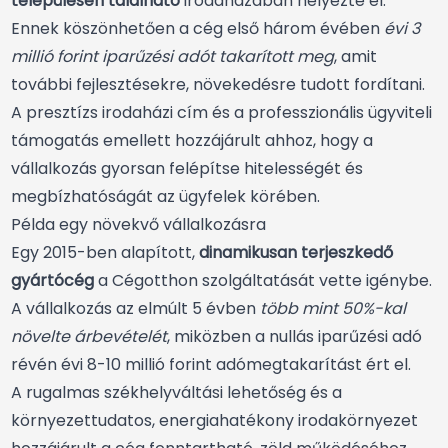
településen található
irodaházában helyezte el.
Ennek köszönhetően a cég első három évében
évi 3
millió forint iparűzési adót takarított meg
, amit
további fejlesztésekre, növekedésre tudott fordítani.
A presztízs irodaházi cím és a professzionális ügyviteli
támogatás emellett hozzájárult ahhoz, hogy a
vállalkozás gyorsan felépítse hitelességét és
megbízhatóságát az ügyfelek körében.
Példa egy növekvő vállalkozásra
Egy 2015-ben alapított,
dinamikusan terjeszkedő
gyártócég
a Cégotthon szolgáltatását vette igénybe.
A vállalkozás az elmúlt 5 évben
több mint 50%-kal
növelte árbevételét
, miközben a nullás iparűzési adó
révén évi 8-10 millió forint adómegtakarítást ért el.
A rugalmas székhelyváltási lehetőség és a
környezettudatos, energiahatékony irodakörnyezet