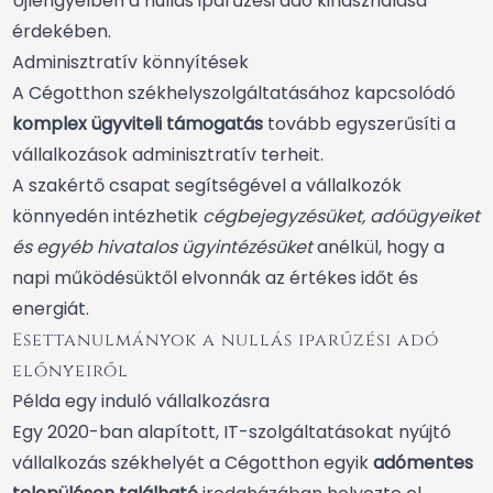
Újlengyelben a nullás iparűzési adó kihasználása
érdekében.
Adminisztratív könnyítések
A Cégotthon székhelyszolgáltatásához kapcsolódó
komplex ügyviteli támogatás
tovább egyszerűsíti a
vállalkozások adminisztratív terheit.
A szakértő csapat segítségével a vállalkozók
könnyedén intézhetik
cégbejegyzésüket, adóügyeiket
és egyéb hivatalos ügyintézésüket
anélkül, hogy a
napi működésüktől elvonnák az értékes időt és
energiát.
Esettanulmányok a nullás iparűzési adó
előnyeiről
Példa egy induló vállalkozásra
Egy 2020-ban alapított, IT-szolgáltatásokat nyújtó
vállalkozás székhelyét a Cégotthon egyik
adómentes