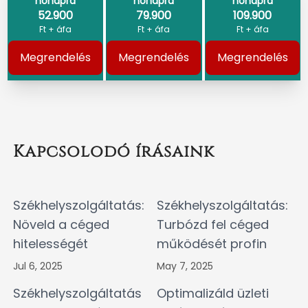
hónapra
hónapra
hónapra
52.900
79.900
109.900
Ft + áfa
Ft + áfa
Ft + áfa
Megrendelés
Megrendelés
Megrendelés
Kapcsolodó írásaink
Székhelyszolgáltatás:
Székhelyszolgáltatás:
Növeld a céged
Turbózd fel céged
hitelességét
működését profin
Jul 6, 2025
May 7, 2025
Székhelyszolgáltatás
Optimalizáld üzleti