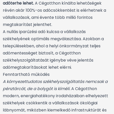
adóterhe lehet.
A Cégotthon kínálta lehetőségek
révén akár 100%-os adócsökkentést is elérhetnek a
vállalkozások, ami évente több millió forintos
megtakarítást jelenthet.
A nullás iparűzési adó kulcsa a vállalkozás
székhelyének optimális megválasztása. Azokban a
településekben, ahol a helyi önkormányzat teljes
adómentességet biztosít, a Cégotthon
székhelyszolgáltatását igénybe véve jelentős
adómegtakarításokat lehet elérni.
Fenntartható működés
A környezettudatos székhelyszolgáltatás nemcsak a
pénztárcát, de a bolygót is kíméli.
A Cégotthon
modern, energiahatékony irodaházaiban elhelyezett
székhelyek csökkentik a vállalkozások ökológiai
lábnyomát, miközben kiemelkedő infrastruktúrát és