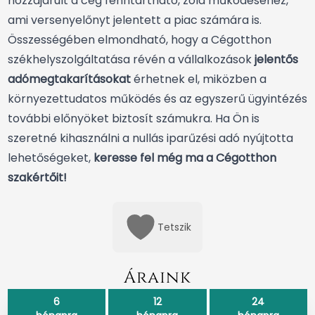
hozzájárult a cég fenntartható, zöld működéséhez,
ami versenyelőnyt jelentett a piac számára is.
Összességében elmondható, hogy a Cégotthon
székhelyszolgáltatása révén a vállalkozások
jelentős
adómegtakarításokat
érhetnek el, miközben a
környezettudatos működés
és az egyszerű ügyintézés
további előnyöket biztosít számukra. Ha Ön is
szeretné kihasználni a nullás iparűzési adó nyújtotta
lehetőségeket,
keresse fel még ma a Cégotthon
szakértőit!
Tetszik
Áraink
6
12
24