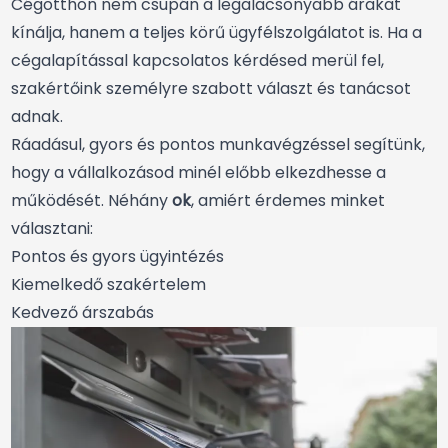
Cégotthon nem csupán a legalacsonyabb árakat
kínálja, hanem a teljes körű ügyfélszolgálatot is. Ha a
cégalapítással kapcsolatos kérdésed merül fel,
szakértőink személyre szabott választ és tanácsot
adnak.
Ráadásul, gyors és pontos munkavégzéssel segítünk,
hogy a vállalkozásod minél előbb elkezdhesse a
működését. Néhány
ok
, amiért érdemes minket
választani:
Pontos és gyors ügyintézés
Kiemelkedő szakértelem
Kedvező árszabás