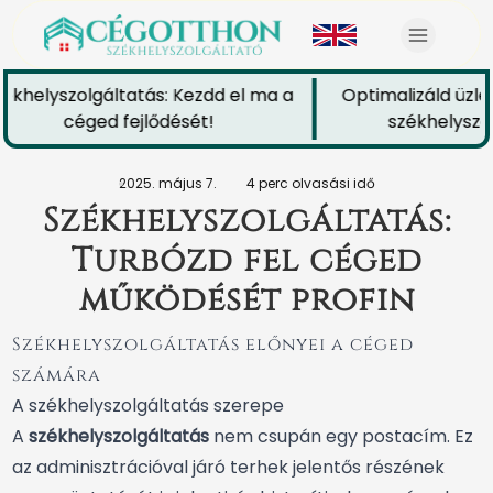
khelyszolgáltatás: Kezdd el ma a
Optimalizáld üzlet
céged fejlődését!
székhelyszolg
2025. május 7.
4 perc olvasási idő
Székhelyszolgáltatás:
Turbózd fel céged
működését profin
Székhelyszolgáltatás előnyei a céged
számára
A székhelyszolgáltatás szerepe
A
székhelyszolgáltatás
nem csupán egy postacím. Ez
az adminisztrációval járó terhek jelentős részének