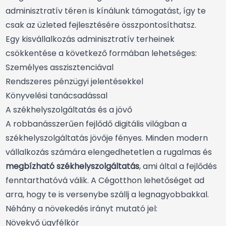
adminisztratív téren is kínálunk támogatást, így te
csak az üzleted fejlesztésére összpontosíthatsz.
Egy kisvállalkozás adminisztratív terheinek
csökkentése a következő formában lehetséges:
Személyes asszisztenciával
Rendszeres pénzügyi jelentésekkel
Könyvelési tanácsadással
A székhelyszolgáltatás és a jövő
A robbanásszerűen fejlődő digitális világban a
székhelyszolgáltatás jövője fényes. Minden modern
vállalkozás számára elengedhetetlen a rugalmas és
megbízható székhelyszolgáltatás
, ami által a fejlődés
fenntarthatóvá válik. A Cégotthon lehetőséget ad
arra, hogy te is versenybe szállj a legnagyobbakkal.
Néhány a növekedés irányt mutató jel:
Növekvő ügyfélkör