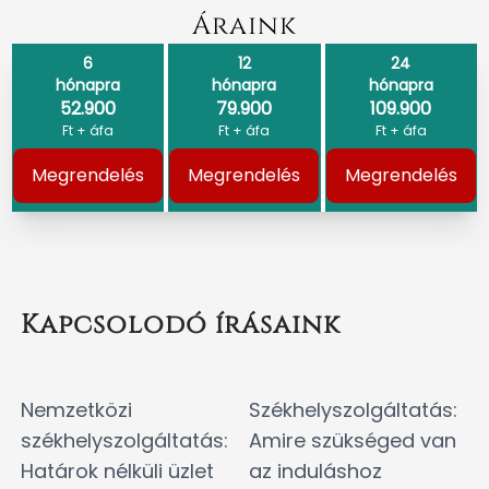
Áraink
6
12
24
hónapra
hónapra
hónapra
52.900
79.900
109.900
Ft + áfa
Ft + áfa
Ft + áfa
Megrendelés
Megrendelés
Megrendelés
Kapcsolodó írásaink
Nemzetközi
Székhelyszolgáltatás:
székhelyszolgáltatás:
Amire szükséged van
Határok nélküli üzlet
az induláshoz