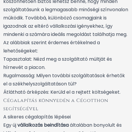
köszönhetően biztos lehetsz benne, hogy minden
szolgáltatásunk a legmagasabb minőségi színvonalon
működik. Továbbá, különböző csomagjaink is
igazodnak az eltérő vállalkozási igényekhez, így
mindenki a számára ideális megoldást találhatja meg.
Az alábbiak szerint érdemes értékelned a
lehetőségeket:
Tapasztalat: Nézd meg a szolgáltató múltját és
hírnevét a piacon.
Rugalmasság: Milyen további szolgáltatások érhetők
el a székhelyszolgáltatáson túl?
Átlátható árképzés: Kerüld el a rejtett költségeket.
Cégalapítás könnyedén a Cégotthon
segítségével
A sikeres cégalapítás lépései
Egy új
vállalkozás beindítása
általában bonyolult és