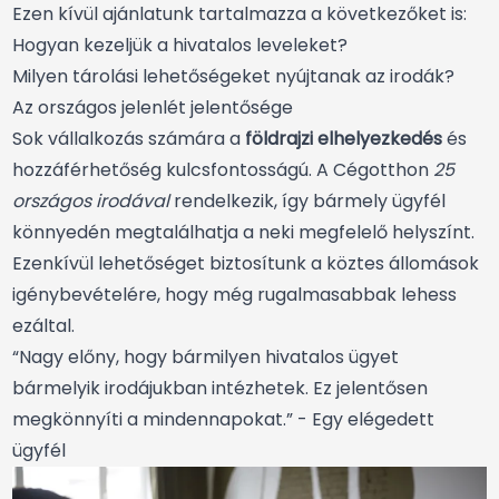
Ezen kívül ajánlatunk tartalmazza a következőket is:
Hogyan kezeljük a hivatalos leveleket?
Milyen tárolási lehetőségeket nyújtanak az irodák?
Az országos jelenlét jelentősége
Sok vállalkozás számára a
földrajzi elhelyezkedés
és
hozzáférhetőség kulcsfontosságú. A Cégotthon
25
országos irodával
rendelkezik, így bármely ügyfél
könnyedén megtalálhatja a neki megfelelő helyszínt.
Ezenkívül lehetőséget biztosítunk a köztes állomások
igénybevételére, hogy még rugalmasabbak lehess
ezáltal.
“Nagy előny, hogy bármilyen hivatalos ügyet
bármelyik irodájukban intézhetek. Ez jelentősen
megkönnyíti a mindennapokat.” - Egy elégedett
ügyfél