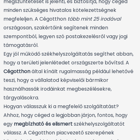
megszüntetését is jelenti, és biztosítja, hogy céged
minden szükséges hivatalos kötelezettségnek
megfeleljen. A Cégotthon
több mint 25 irodával
országosan, szakértőink segítenek minden
szempontból, legyen szó postakezelésről vagy jogi
támogatásról.
Egy jól működő székhelyszolgáltatás segíthet abban,
hogy a területi jelenlétedet országszerte bővítsd. A
Cégotthon
által kínált rugalmasság például lehetővé
teszi, hogy a vállalatod képviselői bármikor
használhassák irodáinkat megbeszélésekre,
tárgyalásokra.
Hogyan válasszuk ki a megfelelő szolgáltatást?
Ahhoz, hogy céged a legjobban járjon, fontos, hogy
egy
megbízható és elismert
székhelyszolgáltatót
válassz. A Cégotthon piacvezető szerepének