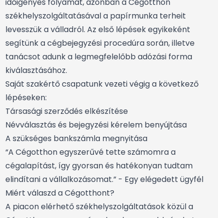
időigényes folyamat, azonban a Cégotthon
székhelyszolgáltatásával a papírmunka terheit
levesszük a válladról. Az első lépések egyikeként
segítünk a cégbejegyzési procedúra során, illetve
tanácsot adunk a legmegfelelőbb adózási forma
kiválasztásához.
Saját szakértő csapatunk vezeti végig a következő
lépéseken:
Társasági szerződés elkészítése
Névválasztás és bejegyzési kérelem benyújtása
A szükséges bankszámla megnyitása
“A Cégotthon egyszerűvé tette számomra a
cégalapítást, így gyorsan és hatékonyan tudtam
elindítani a vállalkozásomat.” - Egy elégedett ügyfél
Miért válaszd a Cégotthont?
A piacon elérhető székhelyszolgáltatások közül a