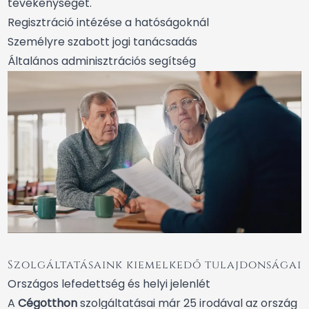
tevékenységét.
Regisztráció intézése a hatóságoknál
Személyre szabott jogi tanácsadás
Általános adminisztrációs segítség
Szolgáltatásaink kiemelkedő tulajdonságai
Országos lefedettség és helyi jelenlét
A
Cégotthon
szolgáltatásai már 25 irodával az ország