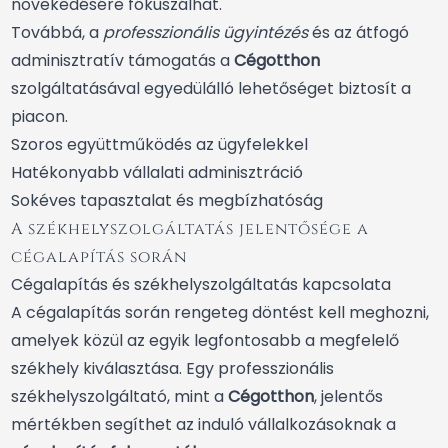
növekedésére fókuszálhat."
Továbbá, a
professzionális ügyintézés
és az átfogó
adminisztratív támogatás a
Cégotthon
szolgáltatásával egyedülálló lehetőséget biztosít a
piacon.
Szoros együttműködés az ügyfelekkel
Hatékonyabb vállalati adminisztráció
Sokéves tapasztalat és megbízhatóság
A székhelyszolgáltatás jelentősége a
cégalapítás során
Cégalapítás és székhelyszolgáltatás kapcsolata
A cégalapítás során rengeteg döntést kell meghozni,
amelyek közül az egyik legfontosabb a megfelelő
székhely kiválasztása. Egy professzionális
székhelyszolgáltató, mint a
Cégotthon
, jelentős
mértékben segíthet az induló vállalkozásoknak a