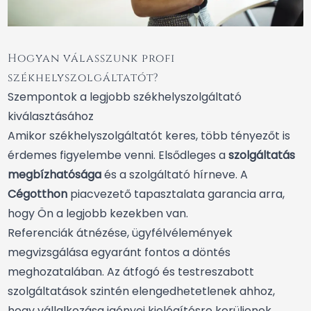
Hogyan válasszunk profi
székhelyszolgáltatót?
Szempontok a legjobb székhelyszolgáltató
kiválasztásához
Amikor székhelyszolgáltatót keres, több tényezőt is
érdemes figyelembe venni. Elsődleges a
szolgáltatás
megbízhatósága
és a szolgáltató hírneve. A
Cégotthon
piacvezető tapasztalata garancia arra,
hogy Ön a legjobb kezekben van.
Referenciák átnézése, ügyfélvélemények
megvizsgálása egyaránt fontos a döntés
meghozatalában. Az átfogó és testreszabott
szolgáltatások szintén elengedhetetlenek ahhoz,
hogy vállalkozása igényei kielégítésre kerüljenek.