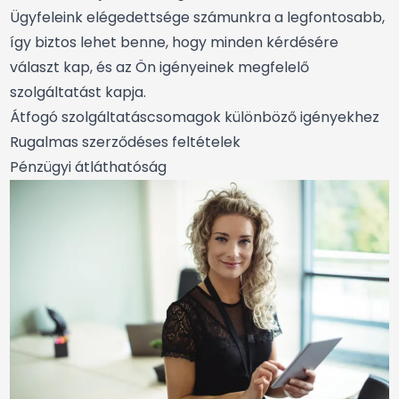
Ügyfeleink elégedettsége számunkra a legfontosabb,
így biztos lehet benne, hogy minden kérdésére
választ kap, és az Ön igényeinek megfelelő
szolgáltatást kapja.
Átfogó szolgáltatáscsomagok különböző igényekhez
Rugalmas szerződéses feltételek
Pénzügyi átláthatóság