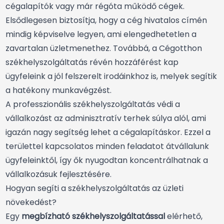
cégalapítók vagy már régóta működő cégek.
Elsődlegesen biztosítja, hogy a cég hivatalos címén
mindig képviselve legyen, ami elengedhetetlen a
zavartalan üzletmenethez. Továbbá, a Cégotthon
székhelyszolgáltatás révén hozzáférést kap
ügyfeleink a jól felszerelt irodáinkhoz is, melyek segítik
a hatékony munkavégzést.
A professzionális székhelyszolgáltatás védi a
vállalkozást az adminisztratív terhek súlya alól, ami
igazán nagy segítség lehet a cégalapításkor. Ezzel a
területtel kapcsolatos minden feladatot átvállalunk
ügyfeleinktől, így ők nyugodtan koncentrálhatnak a
vállalkozásuk fejlesztésére.
Hogyan segíti a székhelyszolgáltatás az üzleti
növekedést?
Egy
megbízható székhelyszolgáltatással
elérhető,