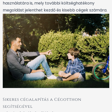
használatára is, mely további költséghatékony
megoldást jelenthet kezdő és kisebb cégek számára.
Sikeres cégalapítás a Cégotthon
segítségével