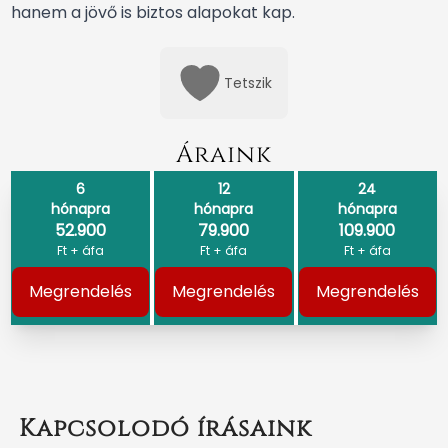
hanem a jövő is biztos alapokat kap.
Tetszik
Áraink
6
12
24
hónapra
hónapra
hónapra
52.900
79.900
109.900
Ft + áfa
Ft + áfa
Ft + áfa
Megrendelés
Megrendelés
Megrendelés
Kapcsolodó írásaink