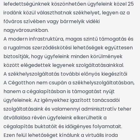
lefedettségünknek köszönhetően ügyfeleink közel 25
irodánk közül választhatnak székhelyet, legyen az a
főváros szívében vagy bármelyik vidéki
nagyvárosunkban.
A modern infrastruktúra, magas szintű támogatás és
a rugalmas szerződéskötési lehetőségek együttesen
biztosítják, hogy ügyfeleink minden körülmények
között elégedettek legyenek szolgáltatásainkkal.
A székhelyszolgáltatás további előnyös kiegészítői
A Cégotthon nem csupán a székhelyszolgáltatásban,
hanem a cégalapításban is támogatást nyújt
ügyfeleinek. Az igényekhez igazított tanácsadói
szolgáltatásaink és valamennyi adminisztratív teher
átvállalása révén ügyfeleink elkerülhetik a
cégalapítás buktatóit és időigényes folyamatait.
Ezen felül lehetőséget kínálunk a virtuális iroda