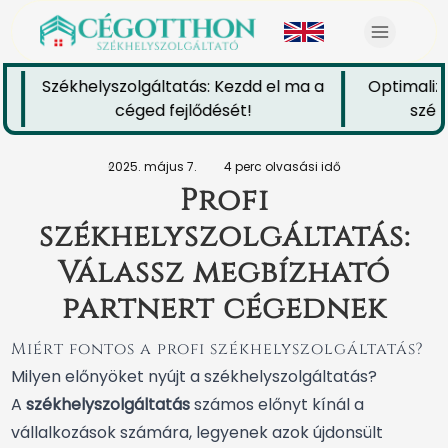
Székhelyszolgáltatás: Kezdd el ma a
Optimalizál
céged fejlődését!
székhe
2025. május 7.
4 perc olvasási idő
Profi
székhelyszolgáltatás:
Válassz megbízható
partnert cégednek
Miért fontos a profi székhelyszolgáltatás?
Milyen előnyöket nyújt a székhelyszolgáltatás?
A
székhelyszolgáltatás
számos előnyt kínál a
vállalkozások számára, legyenek azok újdonsült