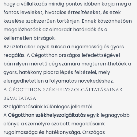
hogy a vállalkozás mindig pontos időben kapja meg a
fontos leveleket, hivatalos értesítéseket, és ezek
kezelése szakszerűen történjen. Ennek köszönhetően
megelőzhetőek az elmaradt határidők és a
kellemetlen bírságok.
Az üzleti siker egyik kulcsa a rugalmasság és gyors
reagálás. A Cégotthon országos lefedettségével
bármilyen méretű cég számára megteremthetőek a
gyors, hatékony piacra lépés feltételei, mely
elengedhetetlen a folyamatos növekedéshez.
A Cégotthon székhelyszolgáltatásainak
bemutatása
Szolgáltatásaink különleges jellemzői
A
Cégotthon székhelyszolgáltatás
egyik legnagyobb
előnye a személyre szabott megoldásaink
rugalmassága és hatékonysága. Országos