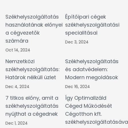
Székhelyszolgáltatás
Építőipari cégek
használatának előnyei
székhelyszolgáltatási
a cégvezetők
specialitásai
számára
Dec 3, 2024
Oct 14, 2024
Nemzetközi
Székhelyszolgáltatás
székhelyszolgáltatás:
és adatvédelem:
Határok nélküli üzlet
Modern megoldások
Dec 4, 2024
Dec 16, 2024
7 titkos előny, amit a
Így Optimalizáld
székhelyszolgáltatás
Céged Működését
nyújthat a cégednek
Cégotthon kft.
székhelyszolgáltatásáva
Dec 1, 2024