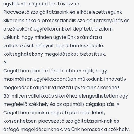
ügyfelünk elégedetten távozzon.
Piacvezető szolgáltatásaink és elkötelezettségünk
Sikereink titka a professzionális szolgáltatásnyújtás és
a széleskörű ügyfélkörünkkel kiépített bizalom.
Célunk, hogy minden ügyfelünk számára a
vállalkozásuk igényeit legjobban kiszolgáló,
költséghatékony megoldásokat biztosítsuk.
A
Cégotthon sikertörténete abban rejlik, hogy
maximálisan ügyfélközpontúan működünk, innovatív
megoldásokkal járulva hozzá ügyfeleink sikeréhez.
Bármilyen vállalkozás sikeréhez elengedhetetlen egy
megfelelő székhely és az optimális cégalapítás. A
Cégotthon ennek a legjobb partnere lehet,
köszönhetően piacvezető szolgáltatásainknak és
átfogó megoldásainknak. Velünk nemcsak a székhely,