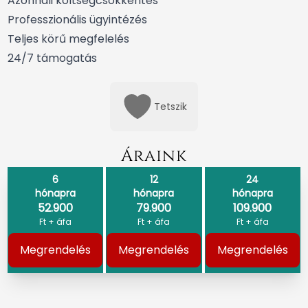
Azonnali költségcsökkentés
Professzionális ügyintézés
Teljes körű megfelelés
24/7 támogatás
Tetszik
Áraink
6
12
24
hónapra
hónapra
hónapra
52.900
79.900
109.900
Ft + áfa
Ft + áfa
Ft + áfa
Megrendelés
Megrendelés
Megrendelés