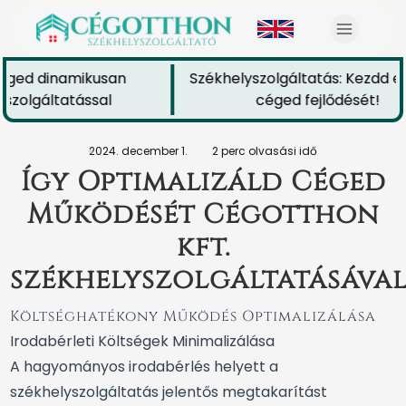
éged dinamikusan
Székhelyszolgáltatás: Kezdd el
szolgáltatással
céged fejlődését!
2024. december 1.
2 perc olvasási idő
Így Optimalizáld Céged
Működését Cégotthon
kft.
székhelyszolgáltatásáva
Költséghatékony Működés Optimalizálása
Irodabérleti Költségek Minimalizálása
A hagyományos irodabérlés helyett a
székhelyszolgáltatás jelentős megtakarítást