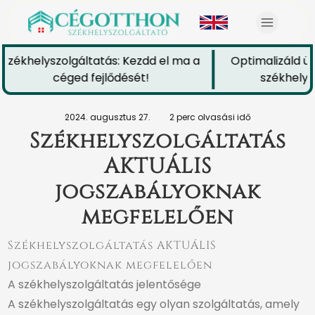
Székhelyszolgáltatás: Kezdd el ma a
Optimalizáld üz
céged fejlődését!
székhelysz
2024. augusztus 27.
2 perc olvasási idő
Székhelyszolgáltatás
AKTUÁLIS
jogszabályoknak
megfelelően
Székhelyszolgáltatás AKTUÁLIS
jogszabályoknak megfelelően
A székhelyszolgáltatás jelentősége
A székhelyszolgáltatás egy olyan szolgáltatás, amely