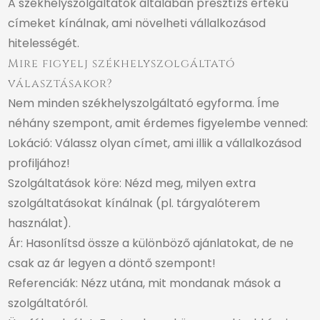
A székhelyszolgáltatók általában presztízs értékű
címeket kínálnak, ami növelheti vállalkozásod
hitelességét.
Mire figyelj székhelyszolgáltató
választásakor?
Nem minden székhelyszolgáltató egyforma. Íme
néhány szempont, amit érdemes figyelembe venned:
Lokáció: Válassz olyan címet, ami illik a vállalkozásod
profiljához!
Szolgáltatások köre: Nézd meg, milyen extra
szolgáltatásokat kínálnak (pl. tárgyalóterem
használat).
Ár: Hasonlítsd össze a különböző ajánlatokat, de ne
csak az ár legyen a döntő szempont!
Referenciák: Nézz utána, mit mondanak mások a
szolgáltatóról.