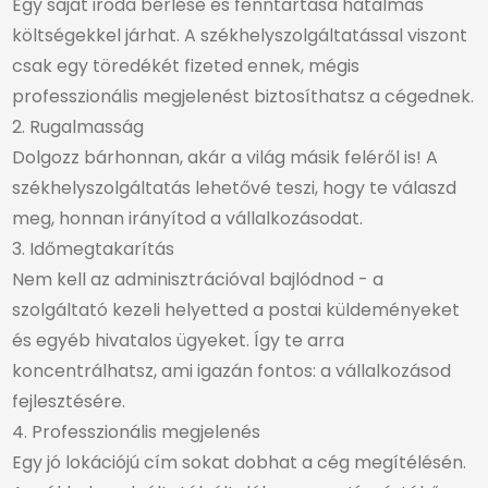
Egy saját iroda bérlése és fenntartása hatalmas
költségekkel járhat. A székhelyszolgáltatással viszont
csak egy töredékét fizeted ennek, mégis
professzionális megjelenést biztosíthatsz a cégednek.
2. Rugalmasság
Dolgozz bárhonnan, akár a világ másik feléről is! A
székhelyszolgáltatás lehetővé teszi, hogy te válaszd
meg, honnan irányítod a vállalkozásodat.
3. Időmegtakarítás
Nem kell az adminisztrációval bajlódnod - a
szolgáltató kezeli helyetted a postai küldeményeket
és egyéb hivatalos ügyeket. Így te arra
koncentrálhatsz, ami igazán fontos: a vállalkozásod
fejlesztésére.
4. Professzionális megjelenés
Egy jó lokációjú cím sokat dobhat a cég megítélésén.