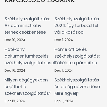
Kapcsolodó írásaink
Székhelyszolgáltatás:
Székhelyszolgáltatás
Az adminisztratív
2024: Így turbózd fel
terhek csökkentése
vállalkozásod
Dec 19, 2024
Dec 1, 2024
Hatékony
Home office és
dokumentumkezelés
székhelyszolgáltatás:
székhelyszolgáltatással
Tökéletes párosítás
Dec 16, 2024
Dec 1, 2024
Milyen cégügyekben
Székhelyszolgáltatás
segíthet a
és a cég növekedése:
székhelyszolgáltatás?
Mire figyelj?
Oct 18, 2024
Sep 11, 2024