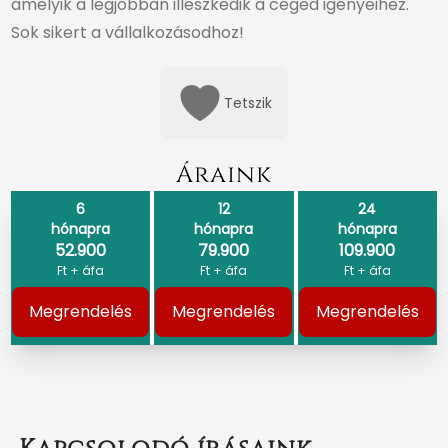
amelyik a legjobban illeszkedik a céged igényeihez.
Sok sikert a vállalkozásodhoz!
Tetszik
Áraink
6
12
24
hónapra
hónapra
hónapra
52.900
79.900
109.900
Ft + áfa
Ft + áfa
Ft + áfa
Megrendelés
Megrendelés
Megrendelés