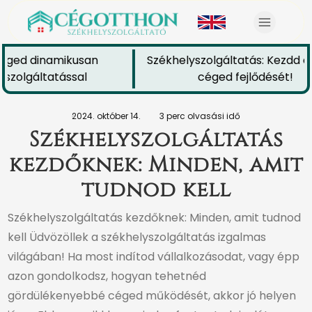
éged dinamikusan
Székhelyszolgáltatás: Kezdd el
szolgáltatással
céged fejlődését!
2024. október 14.
3 perc olvasási idő
Székhelyszolgáltatás
kezdőknek: Minden, amit
tudnod kell
Székhelyszolgáltatás kezdőknek: Minden, amit tudnod
kell Üdvözöllek a székhelyszolgáltatás izgalmas
világában! Ha most indítod vállalkozásodat, vagy épp
azon gondolkodsz, hogyan tehetnéd
gördülékenyebbé céged működését, akkor jó helyen