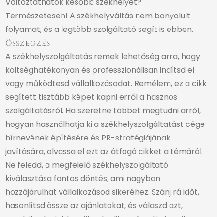
Változtathatok később székhelyet?
Természetesen! A székhelyváltás nem bonyolult
folyamat, és a legtöbb szolgáltató segít is ebben.
Összegzés
A székhelyszolgáltatás remek lehetőség arra, hogy
költséghatékonyan és professzionálisan indítsd el
vagy működtesd vállalkozásodat. Remélem, ez a cikk
segített tisztább képet kapni erről a hasznos
szolgáltatásról. Ha szeretne többet megtudni arról,
hogyan használhatja ki a székhelyszolgáltatást cége
hírnevének építésére és PR-stratégiájának
javítására, olvassa el ezt az átfogó cikket a témáról
.
Ne feledd, a megfelelő székhelyszolgáltató
kiválasztása fontos döntés, ami nagyban
hozzájárulhat vállalkozásod sikeréhez. Szánj rá időt,
hasonlítsd össze az ajánlatokat, és válaszd azt,