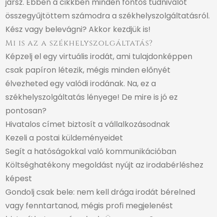
jársz. Ebben a cikkben minden fontos tudnivalót
összegyűjtöttem számodra a székhelyszolgáltatásról.
Kész vagy belevágni? Akkor kezdjük is!
Mi is az a székhelyszolgáltatás?
Képzelj el egy virtuális irodát, ami tulajdonképpen
csak papíron létezik, mégis minden előnyét
élvezheted egy valódi irodának. Na, ez a
székhelyszolgáltatás lényege! De mire is jó ez
pontosan?
Hivatalos címet biztosít a vállalkozásodnak
Kezeli a postai küldeményeidet
Segít a hatóságokkal való kommunikációban
Költséghatékony megoldást nyújt az irodabérléshez
képest
Gondolj csak bele: nem kell drága irodát bérelned
vagy fenntartanod, mégis profi megjelenést