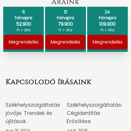
Áraink
6
12
24
hónapra
hónapra
hónapra
52.900
79.900
109.900
Ft + áfa
Ft + áfa
Ft + áfa
Megrendelés
Megrendelés
Megrendelés
Kapcsolodó írásaink
Székhelyszolgáltatás
Székhelyszolgáltatás:
jövője: Trendek és
Cégidentitás
újítások
Erősítése
Aug 31, 2024
Jul 6, 2025