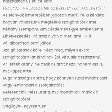
használnod üzleti célokra
Hogyan válasszunk székhelyszolgáltatót?
Az előnyök ismeretében jogosan merül fel a kérdés:
hogyan válasszunk megfelelő szolgáltatót? Íme
néhány szempont, amit érdemes figyelembe venni:
Elhelyezkedés: Válassz olyan címet, ami illik a
vállalkozásod profiljához
Szolgáltatások köre: Nézd meg, milyen extra
szolgáltatásokat kínálnak (pl. virtuális asszisztens)
Ár-érték arány: Ne csak az árat nézd, hanem azt is,
mit kapsz érte
Rugalmasság: Fontos, hogy könnyen tudd módosítani
vagy lemondani a szolgáltatást
Referenciák: Nézz utána, mit mondanak mások a
szolgáltatóról
Cégügyek egyszerűen