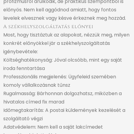
profizmusról árulkodik, de praktikus szempontból is
előnyös. Nem kell aggódnod amiatt, hogy fontos
levelek elvesznek vagy késve érkeznek meg hozzád.
A székhelyszolgáltatás előnyei
Most, hogy tisztáztuk az alapokat, nézzük meg, milyen
konkrét előnyökkel jár a székhelyszolgáltatás
igénybevétele:
Költséghatékonyság: Jóval olcsóbb, mint egy saját
iroda fenntartása
Professzionális megjelenés: Ügyfeleid szemében
komoly vállalkozásnak tűnsz
Rugalmasság: Bárhonnan dolgozhatsz, miközben a
hivatalos címed fix marad
Időmegtakarítás: A postai küldemények kezelését a
szolgáltató végzi
Adatvédelem: Nem kell a saját lakcímedet