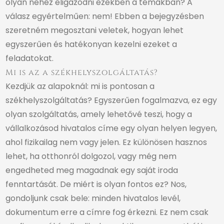
olyan nehéz eligazodni ezekben a témákban? A
válasz egyértelműen: nem! Ebben a bejegyzésben
szeretném megosztani veletek, hogyan lehet
egyszerűen és hatékonyan kezelni ezeket a
feladatokat.
Mi is az a székhelyszolgáltatás?
Kezdjük az alapoknál: mi is pontosan a
székhelyszolgáltatás? Egyszerűen fogalmazva, ez egy
olyan szolgáltatás, amely lehetővé teszi, hogy a
vállalkozásod hivatalos címe egy olyan helyen legyen,
ahol fizikailag nem vagy jelen. Ez különösen hasznos
lehet, ha otthonról dolgozol, vagy még nem
engedheted meg magadnak egy saját iroda
fenntartását. De miért is olyan fontos ez? Nos,
gondoljunk csak bele: minden hivatalos levél,
dokumentum erre a címre fog érkezni. Ez nem csak