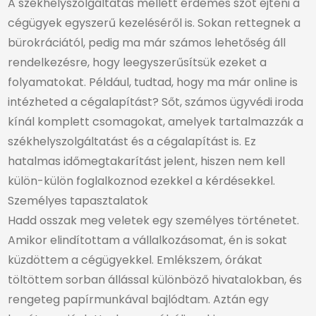
A székhelyszolgáltatás mellett érdemes szót ejteni a
cégügyek egyszerű kezeléséről is. Sokan rettegnek a
bürokráciától, pedig ma már számos lehetőség áll
rendelkezésre, hogy leegyszerűsítsük ezeket a
folyamatokat. Például, tudtad, hogy ma már online is
intézheted a cégalapítást? Sőt, számos ügyvédi iroda
kínál komplett csomagokat, amelyek tartalmazzák a
székhelyszolgáltatást és a cégalapítást is. Ez
hatalmas időmegtakarítást jelent, hiszen nem kell
külön-külön foglalkoznod ezekkel a kérdésekkel.
Személyes tapasztalatok
Hadd osszak meg veletek egy személyes történetet.
Amikor elindítottam a vállalkozásomat, én is sokat
küzdöttem a cégügyekkel. Emlékszem, órákat
töltöttem sorban állással különböző hivatalokban, és
rengeteg papírmunkával bajlódtam. Aztán egy