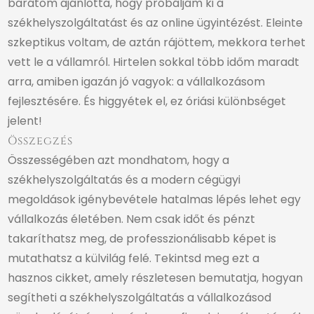
barátom ajánlotta, hogy próbáljam ki a
székhelyszolgáltatást és az online ügyintézést. Eleinte
szkeptikus voltam, de aztán rájöttem, mekkora terhet
vett le a vállamról. Hirtelen sokkal több időm maradt
arra, amiben igazán jó vagyok: a vállalkozásom
fejlesztésére. És higgyétek el, ez óriási különbséget
jelent!
Összegzés
Összességében azt mondhatom, hogy a
székhelyszolgáltatás és a modern cégügyi
megoldások igénybevétele hatalmas lépés lehet egy
vállalkozás életében. Nem csak időt és pénzt
takaríthatsz meg, de professzionálisabb képet is
mutathatsz a külvilág felé. Tekintsd meg
ezt a
hasznos cikket, amely részletesen bemutatja, hogyan
segítheti a székhelyszolgáltatás a vállalkozásod