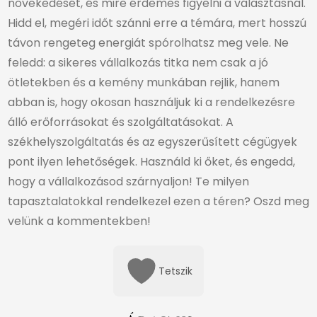
növekedését, és mire érdemes figyelni a választásnál.
Hidd el, megéri időt szánni erre a témára, mert hosszú
távon rengeteg energiát spórolhatsz meg vele. Ne
feledd: a sikeres vállalkozás titka nem csak a jó
ötletekben és a kemény munkában rejlik, hanem
abban is, hogy okosan használjuk ki a rendelkezésre
álló erőforrásokat és szolgáltatásokat. A
székhelyszolgáltatás és az egyszerűsített cégügyek
pont ilyen lehetőségek. Használd ki őket, és engedd,
hogy a vállalkozásod szárnyaljon! Te milyen
tapasztalatokkal rendelkezel ezen a téren? Oszd meg
velünk a kommentekben!
Tetszik