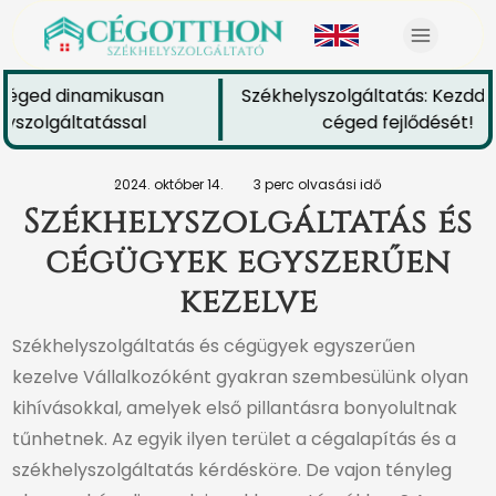
céged dinamikusan
Székhelyszolgáltatás: Kezdd e
yszolgáltatással
céged fejlődését!
2024. október 14.
3 perc olvasási idő
Székhelyszolgáltatás és
cégügyek egyszerűen
kezelve
Székhelyszolgáltatás és cégügyek egyszerűen
kezelve Vállalkozóként gyakran szembesülünk olyan
kihívásokkal, amelyek első pillantásra bonyolultnak
tűnhetnek. Az egyik ilyen terület a cégalapítás és a
székhelyszolgáltatás kérdésköre. De vajon tényleg