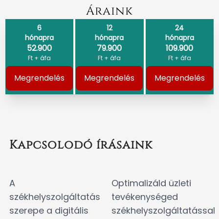
Áraink
6
12
24
hónapra
hónapra
hónapra
52.900
79.900
109.900
Ft + áfa
Ft + áfa
Ft + áfa
Megrendelés
Megrendelés
Megrendelés
Kapcsolodó írásaink
A
Optimalizáld üzleti
székhelyszolgáltatás
tevékenységed
szerepe a digitális
székhelyszolgáltatással