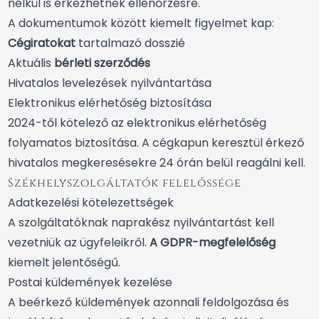
nélkül is érkezhetnek ellenőrzésre.
A dokumentumok között kiemelt figyelmet kap:
Cégiratokat
tartalmazó dosszié
Aktuális
bérleti szerződés
Hivatalos levelezések nyilvántartása
Elektronikus elérhetőség biztosítása
2024-től kötelező az elektronikus elérhetőség
folyamatos biztosítása. A cégkapun keresztül érkező
hivatalos megkeresésekre 24 órán belül reagálni kell.
Székhelyszolgáltatók felelőssége
Adatkezelési kötelezettségek
A szolgáltatóknak naprakész nyilvántartást kell
vezetniük az ügyfeleikről.
A GDPR-megfelelőség
kiemelt jelentőségű.
Postai küldemények kezelése
A beérkező küldemények azonnali feldolgozása és