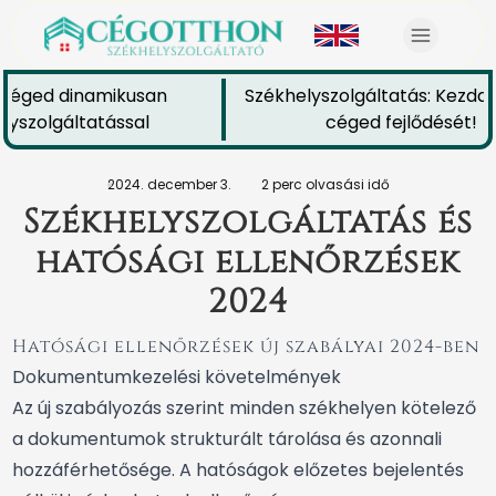
 céged dinamikusan
Székhelyszolgáltatás: Kezdd e
yszolgáltatással
céged fejlődését!
2024. december 3.
2 perc olvasási idő
Székhelyszolgáltatás és
hatósági ellenőrzések
2024
Hatósági ellenőrzések új szabályai 2024-ben
Dokumentumkezelési követelmények
Az új szabályozás szerint minden székhelyen kötelező
a dokumentumok strukturált tárolása és azonnali
hozzáférhetősége. A hatóságok előzetes bejelentés