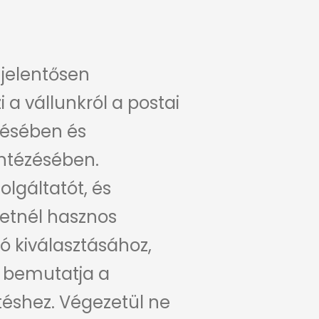
jelentősen
 a vállunkról a postai
zésében és
intézésében.
lgáltatót, és
retnél hasznos
ó kiválasztásához,
n bemutatja a
téshez.
Végezetül ne