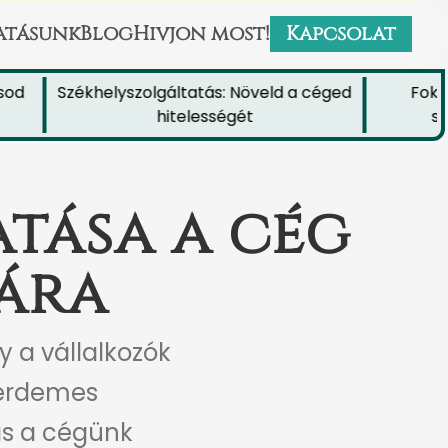
atásunk
Blog
Hivjon most!
Kapcsolat
d
Székhelyszolgáltatás: Növeld a céged
Fokozd
hitelességét
szék
atása a cég
ára
 a vállalkozók
 érdemes
ás a cégünk