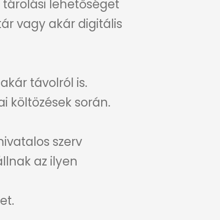
 tárolási lehetőséget
ár vagy akár digitális
r távolról is.
i költözések során.
ivatalos szerv
llnak az ilyen
et.