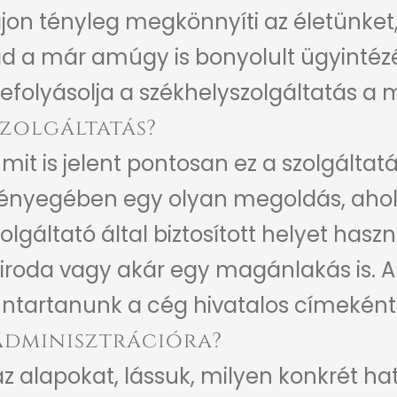
ajon tényleg megkönnyíti az életünket
 ad a már amúgy is bonyolult ügyinté
efolyásolja a székhelyszolgáltatás a
szolgáltatás?
 mit is jelent pontosan ez a szolgáltatá
 lényegében egy olyan megoldás, ahol
lgáltató által biztosított helyet haszn
is iroda vagy akár egy magánlakás is.
enntartanunk a cég hivatalos címeként
adminisztrációra?
az alapokat, lássuk, milyen konkrét h