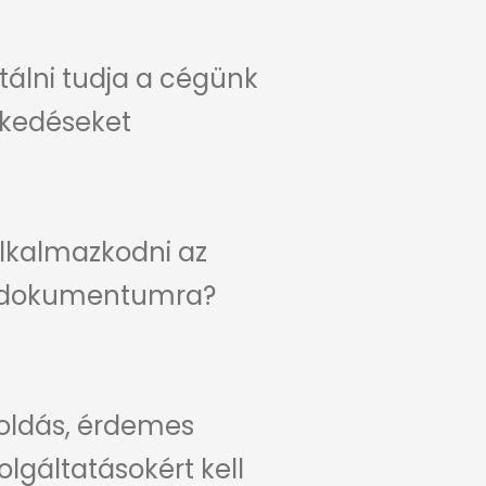
tálni tudja a cégünk
zkedéseket
lkalmazkodni az
gy dokumentumra?
goldás, érdemes
olgáltatásokért kell