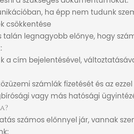
eresni a szükséges dokumentumokat.
ikációban, ha épp nem tudunk szemé
hek csökkentése
s talán legnagyobb előnye, hogy szám
:
k a cím bejelentésével, változtatásáv
 közüzemi számlák fizetését és az ezzel
gbírósági vagy más hatósági ügyintézés
a?
tatás számos előnnyel jár, vannak s
nk: