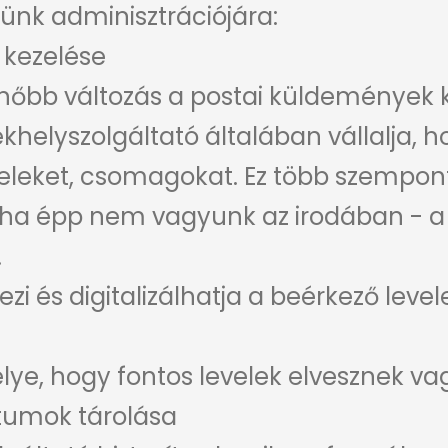
nk adminisztrációjára:
 kezelése
nőbb változás a postai küldemények 
helyszolgáltató általában vállalja, ho
eleket, csomagokat. Ez több szempontb
 ha épp nem vagyunk az irodában - 
.
ezi és digitalizálhatja a beérkező lev
ye, hogy fontos levelek elvesznek vag
tumok tárolása