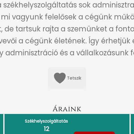
 a székhelyszolgáltatás sok adminisztra
is mi vagyunk felelősek a cégünk műkö
t, de tartsuk rajta a szemünket a fon
evői a cégünk életének. Így érhetjük 
adminisztráció és a vállalkozásunk fel
Tetszik
Áraink
Székhelyszolgáltatás
12