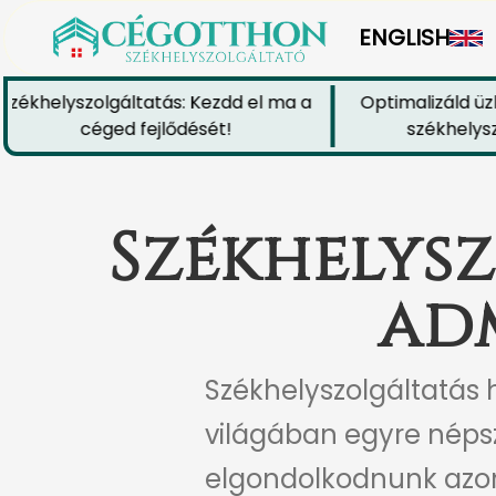
ENGLISH
ékhelyszolgáltatás: Kezdd el ma a
Optimalizáld üzle
céged fejlődését!
székhelyszol
Székhelysz
ad
Székhelyszolgáltatás 
világában egyre népsz
elgondolkodnunk azon