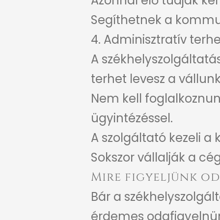
Azonnal elő tudják k
Segíthetnek a kommun
4. Adminisztratív ter
A székhelyszolgáltatá
terhet levesz a vállunk
Nem kell foglalkoznun
ügyintézéssel.
A szolgáltató kezeli a
Sokszor vállalják a cé
Mire figyeljünk od
Bár a székhelyszolgál
érdemes odafigyelnü