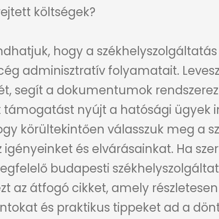
ejtett költségek?
hatjuk, hogy a székhelyszolgáltatás 
cég adminisztratív folyamatait. Leveszi
ét, segít a dokumentumok rendszere
 támogatást nyújt a hatósági ügyek 
gy körültekintően válasszuk meg a szo
z igényeinket és elvárásainkat. Ha sze
gfelelő budapesti székhelyszolgáltat
t az átfogó cikket, amely részletese
okat és praktikus tippeket ad a dön