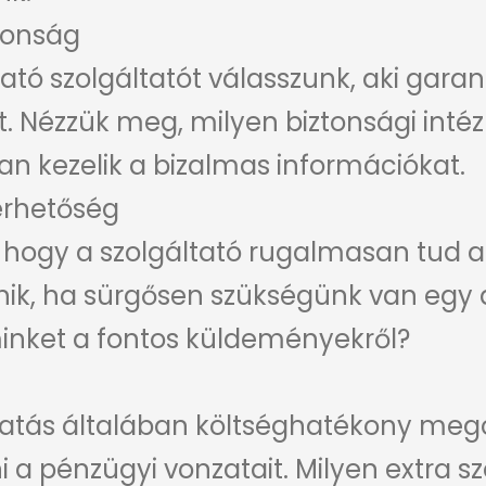
tonság
tó szolgáltatót válasszunk, aki garan
. Nézzük meg, milyen biztonsági inté
n kezelik a bizalmas információkat.
érhetőség
 hogy a szolgáltató rugalmasan tud a
ténik, ha sürgősen szükségünk van e
inket a fontos küldeményekről?
ltatás általában költséghatékony me
 a pénzügyi vonzatait. Milyen extra sz