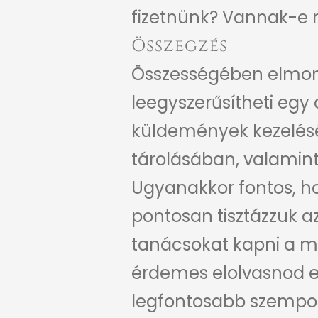
fizetnünk? Vannak-e r
Összegzés
Összességében elmond
leegyszerűsítheti egy 
küldemények kezelés
tárolásában, valamint
Ugyanakkor fontos, ho
pontosan tisztázzuk a
tanácsokat kapni a me
érdemes elolvasnod ez
legfontosabb szempont