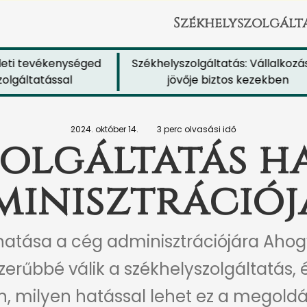
Székhelyszolgált
ti tevékenységed
Székhelyszolgáltatás: Vállalkozáso
gáltatással
jövője biztos kezekben
2024. október 14.
3 perc olvasási idő
olgáltatás h
minisztrációj
hatása a cég adminisztrációjára Ahogy
erűbbé válik a székhelyszolgáltatás,
, milyen hatással lehet ez a megold