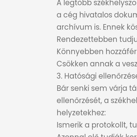
A legtöbb székhelyszo
a cég hivatalos dokume
archívum is. Ennek k
Rendezettebben tudjuk
Könnyebben hozzáférü
Csökken annak a veszé
3. Hatósági ellenőrzés
Bár senki sem várja t
ellenőrzését, a székhe
helyzetekhez:
Ismerik a protokollt, t