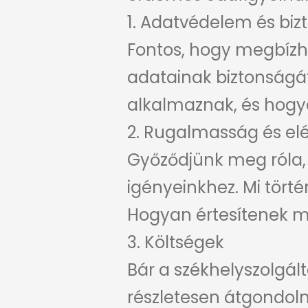
1. Adatvédelem és biz
Fontos, hogy megbízha
adatainak biztonságát
alkalmaznak, és hogya
2. Rugalmasság és el
Győződjünk meg róla,
igényeinkhez. Mi tör
Hogyan értesítenek m
3. Költségek
Bár a székhelyszolgá
részletesen átgondolni