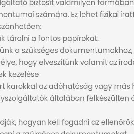
lgáltató biztosít valamilyen formában
ntumai számára. Ez lehet fizikai iratt
öszönhetően:
 tárolni a fontos papírokat.
nk a szükséges dokumentumokhoz, aká
lye, hogy elveszítünk valamit az iroda
ek kezelése
árt karokkal az adóhatóság vagy más h
lyszolgáltatók általában felkészülten á
udják, hogyan kell fogadni az ellenőrök