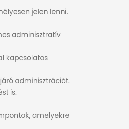
lyesen jelen lenni.
os adminisztratív
al kapcsolatos
 járó adminisztrációt.
t is.
zempontok, amelyekre