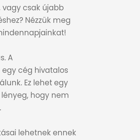
, vagy csak újabb
zéshez? Nézzük meg
 mindennapjainkat!
s. A
 egy cég hivatalos
álunk. Ez lehet egy
 A lényeg, hogy nem
.
atásai lehetnek ennek