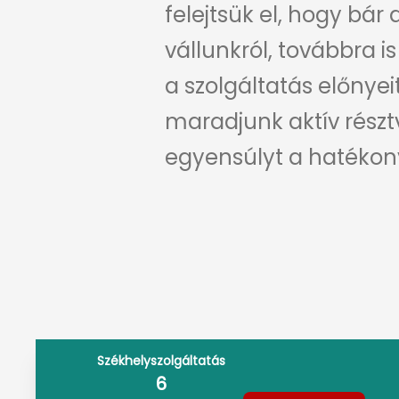
felejtsük el, hogy bár
vállunkról, továbbra 
a szolgáltatás előnyei
maradjunk aktív résztv
egyensúlyt a hatékony 
Székhelyszolgáltatás
6