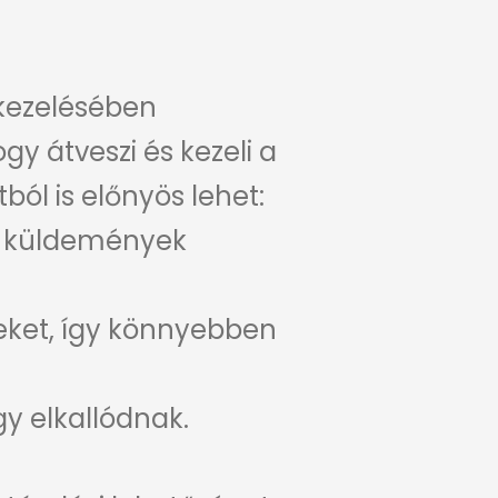
kezelésében
gy átveszi és kezeli a
ól is előnyös lehet:
a küldemények
eleket, így könnyebben
y elkallódnak.