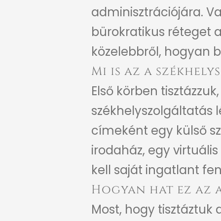
adminisztrációjára. V
bürokratikus réteget
közelebbről, hogyan b
Mi is az a székhely
Első körben tisztázzuk,
székhelyszolgáltatás
címeként egy külső szo
irodaház, egy virtuál
kell saját ingatlant f
Hogyan hat ez az 
Most, hogy tisztáztuk 