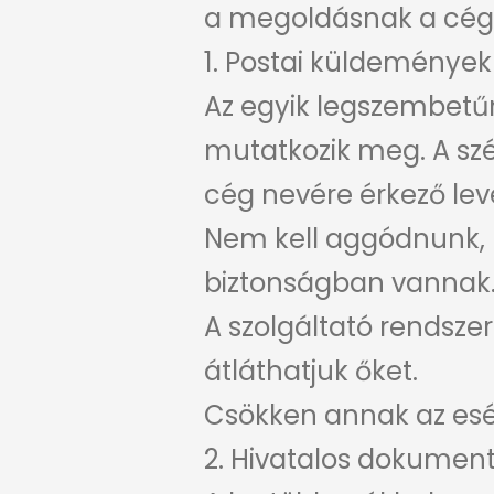
a megoldásnak a cégü
1. Postai küldemények
Az egyik legszembetű
mutatkozik meg. A szék
cég nevére érkező lev
Nem kell aggódnunk,
biztonságban vannak
A szolgáltató rendszer
átláthatjuk őket.
Csökken annak az esél
2. Hivatalos dokumen