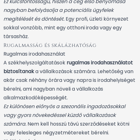
Ez kulcsfontosságú, hiszen a cég első benyomása
nagyban befolyásolja a potenciális ügyfelek
megítélését és döntését.
Egy profi, üzleti környezet
sokkal vonzóbb, mint egy otthoni iroda vagy egy
társasház.
Rugalmasság és skálázhatóság
Rugalmas irodahasználat
A székhelyszolgáltatások
rugalmas irodahasználatot
biztosítanak
a vállalkozások számára. Lehetőség van
akár csak néhány órára vagy napra is irodahelyiséget
bérelni, ami nagyban növeli a vállalkozás
alkalmazkodóképességét.
Ez különösen előnyös a szezonális ingadozásokkal
vagy gyors növekedéssel küzdő vállalkozások
számára.
Nem kell hosszú távú szerződéseket kötni
vagy felesleges négyzetmétereket bérelni.