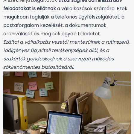
A székhelyszolgáltatók
titkársági és adminisztratív
feladatokat is ellátnak
a vállalkozások számára. Ezek
magukban foglalják a telefonos ügyfélszolgálatot, a
postaforgalom kezelését, a dokumentumok
archiválását és még sok egyéb feladatot.
Ezáltal a vállalkozás vezetői mentesülnek a rutinszerű,
időigényes ügyviteli tevékenységek alól, és a
szakértők gondoskodnak a szervezeti működés
zökkenőmentes biztosításáról.