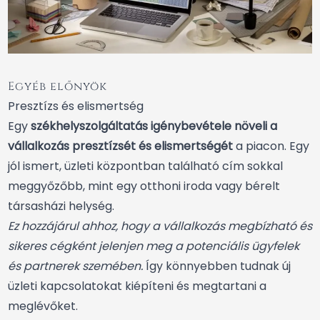
Egyéb előnyök
Presztízs és elismertség
Egy
székhelyszolgáltatás igénybevétele növeli a
vállalkozás presztízsét és elismertségét
a piacon. Egy
jól ismert, üzleti központban található cím sokkal
meggyőzőbb, mint egy otthoni iroda vagy bérelt
társasházi helység.
Ez hozzájárul ahhoz, hogy a vállalkozás megbízható és
sikeres cégként jelenjen meg a potenciális ügyfelek
és partnerek szemében.
Így könnyebben tudnak új
üzleti kapcsolatokat kiépíteni és megtartani a
meglévőket.