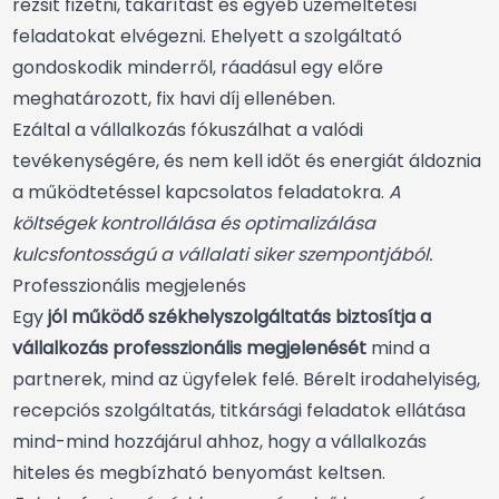
rezsit fizetni, takarítást és egyéb üzemeltetési
feladatokat elvégezni. Ehelyett a szolgáltató
gondoskodik minderről, ráadásul egy előre
meghatározott, fix havi díj ellenében.
Ezáltal a vállalkozás fókuszálhat a valódi
tevékenységére, és nem kell időt és energiát áldoznia
a működtetéssel kapcsolatos feladatokra.
A
költségek kontrollálása és optimalizálása
kulcsfontosságú a vállalati siker szempontjából.
Professzionális megjelenés
Egy
jól működő székhelyszolgáltatás biztosítja a
vállalkozás professzionális megjelenését
mind a
partnerek, mind az ügyfelek felé. Bérelt irodahelyiség,
recepciós szolgáltatás, titkársági feladatok ellátása
mind-mind hozzájárul ahhoz, hogy a vállalkozás
hiteles és megbízható benyomást keltsen.