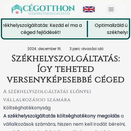
zékhelyszolgáltatás: Kezdd el ma a
Optimalizáld üzl
céged fejlődését!
székhelyszo
2024. december 16.
3 perc olvasási idő
Székhelyszolgáltatás:
Így teheted
versenyképesebbé céged
A székhelyszolgáltatás előnyei
vállalkozásod számára
Költséghatékonyság
A székhelyszolgáltatás költséghatékony megoldás
a
vállalkozások számára, hiszen nem kell irodát bérelni,