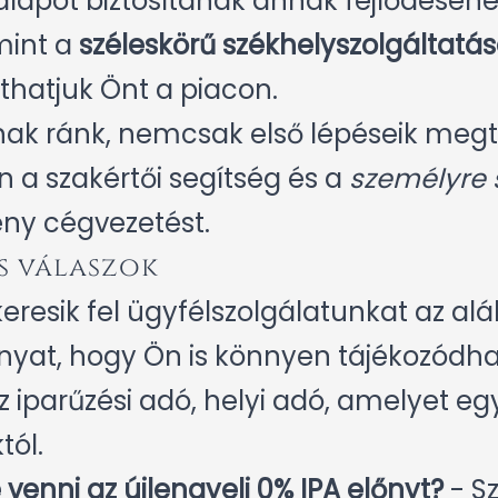
 alapot biztosítanak annak fejlődéséhe
mint a
széleskörű székhelyszolgáltatás
thatjuk Önt a piacon.
ak ránk, nemcsak első lépéseik megté
n a szakértői segítség és a
személyre 
eny cégvezetést.
s válaszok
resik fel ügyfélszolgálatunkat az alá
yat, hogy Ön is könnyen tájékozódha
az iparűzési adó, helyi adó, amelyet e
tól.
venni az újlengyeli 0% IPA előnyt?
- Sz