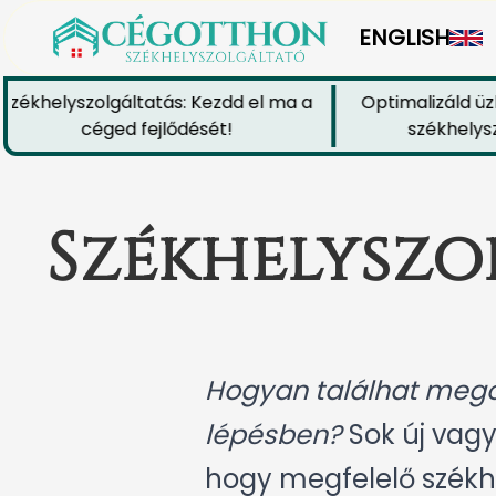
ENGLISH
khelyszolgáltatás: Kezdd el ma a
Optimalizáld üzlet
céged fejlődését!
székhelyszolg
Székhelyszo
Hogyan találhat megol
lépésben?
Sok új vagy
hogy megfelelő székhe