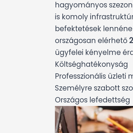
hagyományos szezonál
is komoly infrastrukt
befektetések lennének 
országosan elérhető
2
ügyfelei kényelme ér
Költséghatékonyság
Professzionális üzleti
Személyre szabott szo
Országos lefedettség