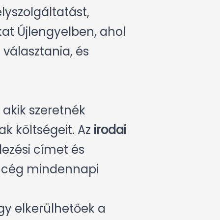
lyszolgáltatást,
kat Újlengyelben, ahol
választania, és
akik szeretnék
k költségeit. Az
irodai
lezési címet és
a cég mindennapi
gy elkerülhetőek a