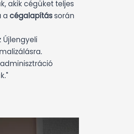
, akik cégüket teljes
a a
cégalapítás
során
 Újlengyeli
malizálásra.
 adminisztráció
k."