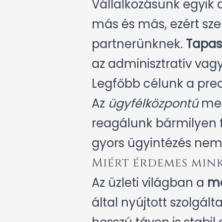
Vállalkozásunk egyik 
más és más, ezért sz
partnerünknek.
Tapas
az adminisztratív vagy
Legfőbb célunk a prec
Az
ügyfélközpontú
meg
reagálunk bármilyen 
gyors ügyintézés nem
Miért érdemes mink
Az üzleti világban a
me
által nyújtott szolg