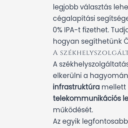
legjobb választás leh
cégalapítási segítség
0% IPA-t fizethet. Tu
hogyan segíthetünk Ön
A székhelyszolgált
A székhelyszolgáltatá
elkerülni a hagyomány
infrastruktúra
mellett 
telekommunikációs l
működését.
Az egyik legfontosabb