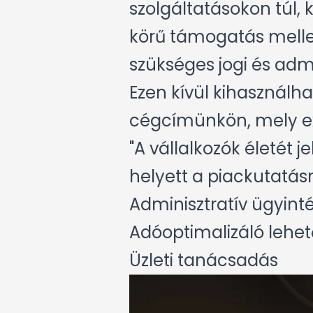
szolgáltatásokon túl,
körű támogatás melle
szükséges jogi és admi
Ezen kívül kihasználha
cégcímünkön, mely exk
"A vállalkozók életét
helyett a piackutatás
Adminisztratív ügyint
Adóoptimalizáló lehe
Üzleti tanácsadás