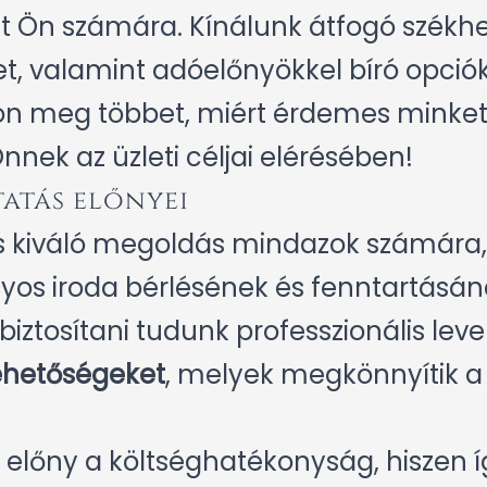
et Ön számára. Kínálunk átfogó székhe
et, valamint adóelőnyökkel bíró opció
djon meg többet, miért érdemes minket 
nek az üzleti céljai elérésében!
atás előnyei
s kiváló megoldás mindazok számára, 
os iroda bérlésének és fenntartásána
biztosítani tudunk professzionális leve
ehetőségeket
, melyek megkönnyítik 
 előny a költséghatékonyság, hiszen í