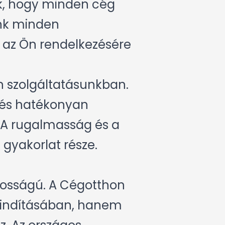
ük, hogy minden cég
unk minden
 az Ön rendelkezésére
en szolgáltatásunkban.
 és hatékonyan
 A rugalmasság és a
gyakorlat része.
osságú. A Cégotthon
elindításában, hanem