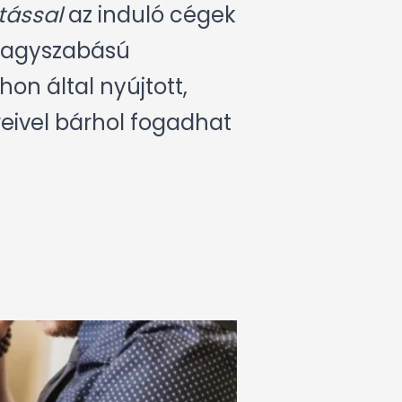
tással
az induló cégek
 nagyszabású
on által nyújtott,
reivel bárhol fogadhat