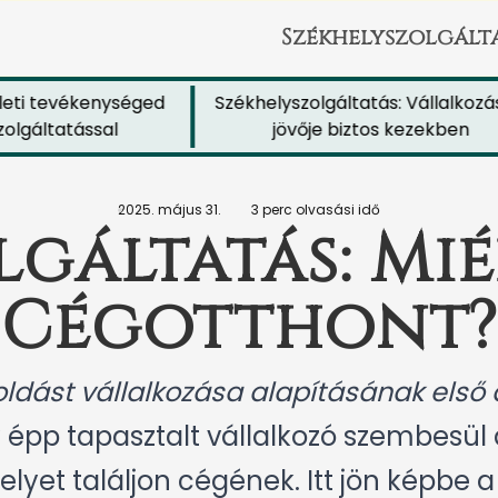
Székhelyszolgált
i tevékenységed
Székhelyszolgáltatás: Vállalkozásod
áltatással
jövője biztos kezekben
2025. május 31.
3 perc olvasási idő
lgáltatás: Mié
Cégotthont?
dást vállalkozása alapításának első 
 épp tapasztalt vállalkozó szembesül a
lyet találjon cégének. Itt jön képbe 