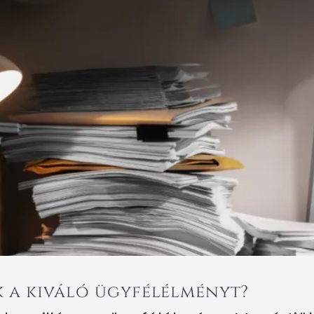
k a kiváló ügyfélélményt?