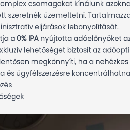
 komplex csomagokat kínálunk azoknak
tt szeretnék üzemeltetni. Tartalmazz
nisztratív eljárások lebonyolítását.
tja a
0% IPA
nyújtotta adóelőnyöket az
luzív lehetőséget biztosít az adóopti
 jelentősen megkönnyíti, ha a nehézkes
ra és ügyfélszerzésre koncentrálhatna
ézés
tőségek