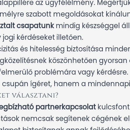
alappillére az ügyfélélmény. Megértj
emélyre szabott megoldásokat kínál
ztalt csapatunk
mindig készséggel áll
 jogi kérdéseket illetően.
izitás és hitelesség biztosítása mind
közelítésnek köszönhetően gyorsan
felmerülő problémára vagy kérdésre.
 csupán ígéret, hanem a mindennapi 
et választani?
gbízható partnerkapcsolat
kulcsfont
áltatások nemcsak segítenek cégének 