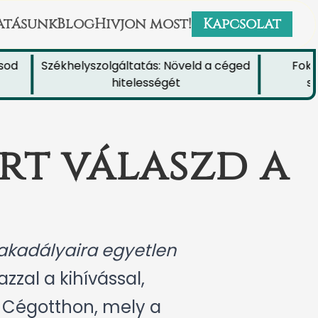
atásunk
Blog
Hivjon most!
Kapcsolat
Székhelyszolgáltatás: Növeld a céged
Fokozd 
hitelességét
székh
rt válaszd a
akadályaira egyetlen
zzal a kihívással,
a Cégotthon, mely a