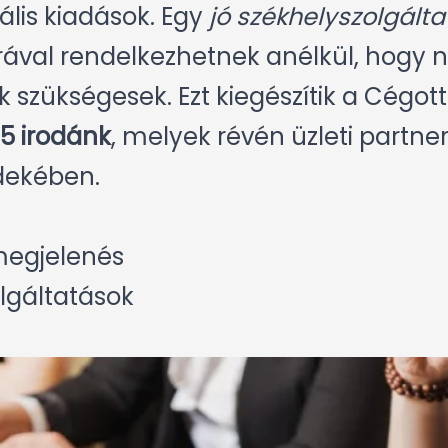
is kiadások. Egy
jó székhelyszolgálta
úrával rendelkezhetnek anélkül, hogy
szükségesek. Ezt kiegészítik a Cégotth
5 irodánk
, melyek révén üzleti partne
dekében.
 megjelenés
lgáltatások