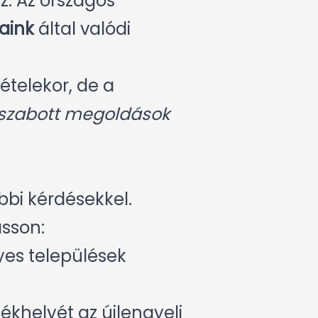
z. Az országos
aink
által valódi
telekor, de a
szabott megoldások
bbi kérdésekkel.
sson:
gyes települések
ékhelyét az újlengyeli