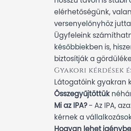
hosszú távon is stabil
elérhetőségünk, vala
versenyelőnyhöz jutta
Ügyfeleink számíthatn
későbbiekben is, hisze
biztosítják a gördülék
Gyakori kérdések é
Látogatóink gyakran ke
Összegyűjtöttük
néhán
Mi az IPA?
- Az IPA, az
kérnek a vállalkozások
Hogyan lehet igénybe 