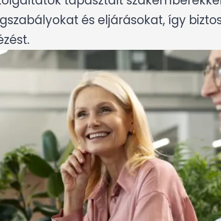
olgáltatók tapasztalt szakemberekkel 
gszabályokat és eljárásokat, így biztos
ézést.