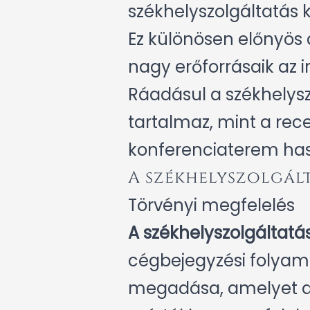
székhelyszolgáltatás 
Ez különösen előnyös
nagy erőforrásaik az ir
Ráadásul a székhelysz
tartalmaz, mint a rec
konferenciaterem has
A székhelyszolgált
Törvényi megfelelés
A székhelyszolgáltatá
cégbejegyzési folyama
megadása, amelyet a sz