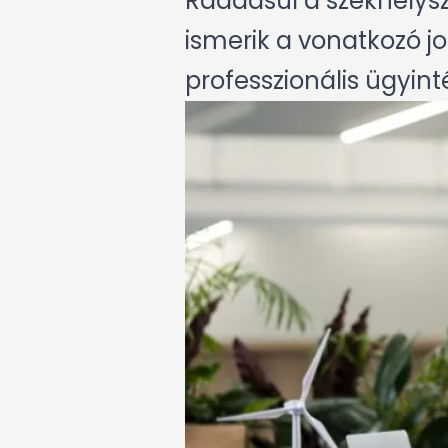
Ráadásul a székhelysz
ismerik a vonatkozó jo
professzionális ügyint