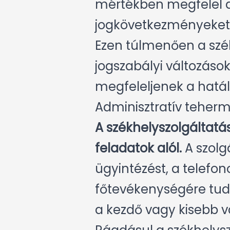
mértékben megfelel a 
jogkövetkezményeket
Ezen túlmenően a szé
jogszabályi változáso
megfeleljenek a hatá
Adminisztratív teherm
A székhelyszolgáltatás
feladatok alól.
A szolgá
ügyintézést, a telefono
főtevékenységére tud 
a kezdő vagy kisebb v