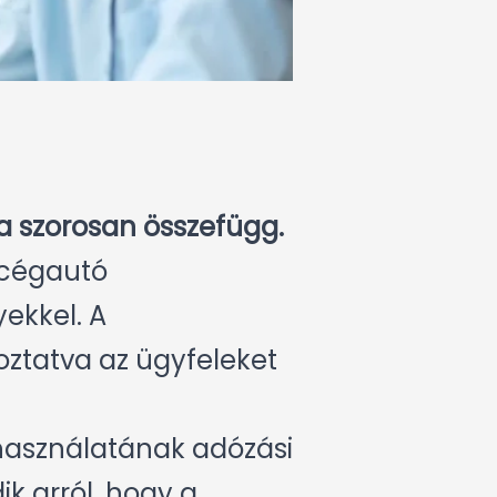
a szorosan összefügg.
 cégautó
ekkel. A
oztatva az ügyfeleket
használatának adózási
k arról, hogy a