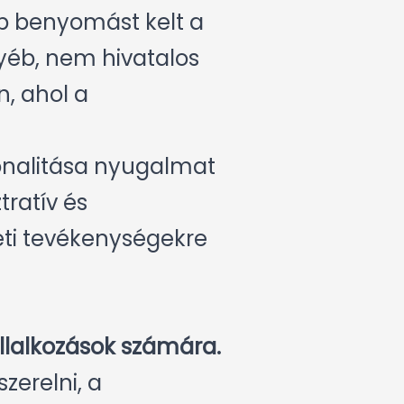
bb benyomást kelt a
yéb, nem hivatalos
n, ahol a
ionalitása nyugalmat
tratív és
leti tevékenységekre
llalkozások számára.
szerelni, a