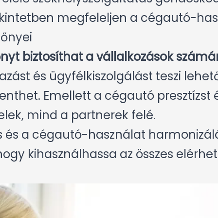
kintetben megfeleljen a cégautó-has
őnyei
yt biztosíthat a vállalkozások számár
zást és ügyfélkiszolgálást teszi lehet
enthet. Emellett a cégautó presztízs
lek, mind a partnerek felé.
ás és a cégautó-használat harmonizál
hogy kihasználhassa az összes elérhet