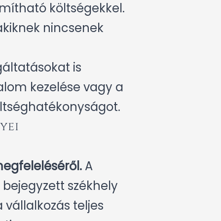
mítható költségekkel.
akiknek nincsenek
áltatásokat is
galom kezelése vagy a
öltséghatékonyságot.
yei
egfeleléséről.
A
 bejegyzett székhely
vállalkozás teljes