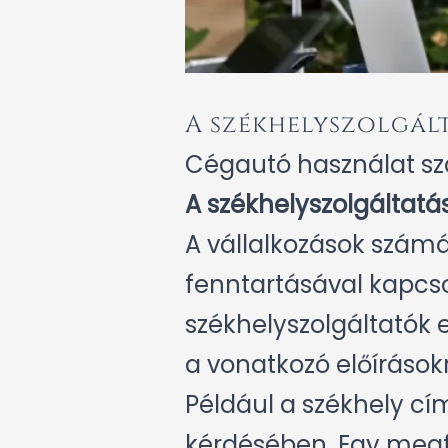
A székhelyszolgált
Cégautó használat s
A székhelyszolgáltatá
A vállalkozások számá
fenntartásával kapcs
székhelyszolgáltatók 
a vonatkozó előírásokr
Például a székhely c
kérdésében. Egy megfe