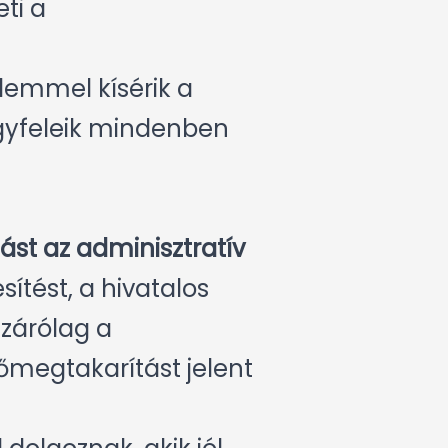
ti a
lemmel kísérik a
ügyfeleik mindenben
ást az adminisztratív
sítést, a hivatalos
izárólag a
őmegtakarítást jelent