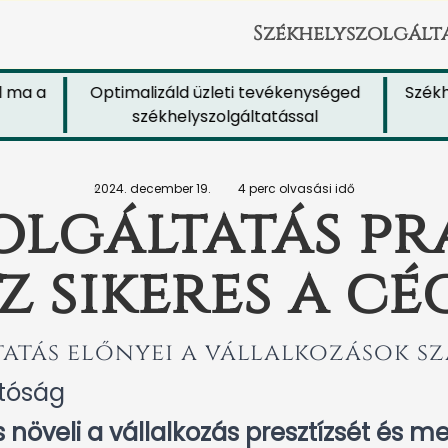
Székhelyszolgált
a a
Optimalizáld üzleti tevékenységed
Székhely
székhelyszolgáltatással
jö
2024. december 19.
4 perc olvasási idő
olgáltatás pra
z sikeres a c
tatás előnyei a vállalkozások s
atóság
 növeli a vállalkozás presztízsét és 