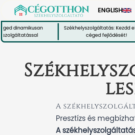
ENGLISH
ed dinamikusan
Székhelyszolgáltatás: Kezdd el m
olgáltatással
céged fejlődését!
Székhelysz
les
A székhelyszolgál
Presztízs és megbízh
A székhelyszolgáltatás