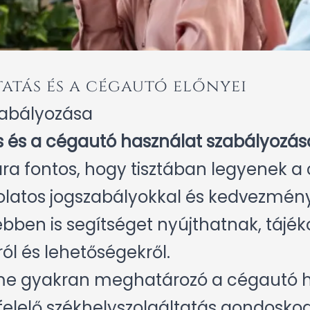
atás és a cégautó előnyei
zabályozása
s és a cégautó használat szabályozás
ra fontos, hogy tisztában legyenek a
olatos jogszabályokkal és kedvezmény
ebben is segítséget nyújthatnak, tájék
ól és lehetőségekről.
íme gyakran meghatározó a cégautó 
lelő székhelyszolgáltatás gondoskodi