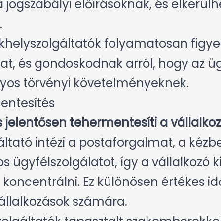
jogszabályi előírásoknak, és elkerülhe
.
khelyszolgáltatók folyamatosan figye
kat, és gondoskodnak arról, hogy az 
lyos törvényi követelményeknek.
entesítés
 jelentősen tehermentesíti a vállalkoz
ltató intézi a postaforgalmat, a kézbe
s ügyfélszolgálatot, így a vállalkozó k
koncentrálni. Ez különösen értékes id
állalkozások számára.