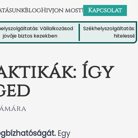
atásunk
Blog
Hivjon most!
Kapcsolat
szolgáltatás: Vállalkozásod
Székhelyszolgáltatás: Növ
vője biztos kezekben
hitelességét
ktikák: Így
éged
zámára
megbízhatóságát.
Egy