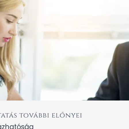
atás további előnyei
ázhatóság