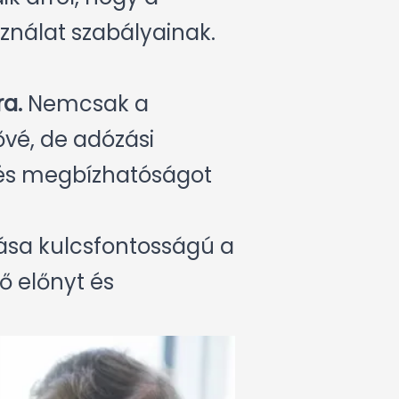
ználat szabályainak.
a.
Nemcsak a
ővé, de adózási
t és megbízhatóságot
ása kulcsfontosságú a
ő előnyt és