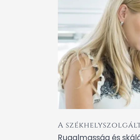
A székhelyszolgált
Rugalmasság és skál