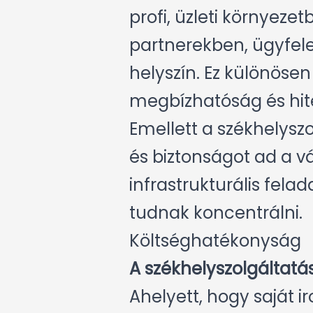
profi, üzleti környez
partnerekben, ügyfele
helyszín. Ez különösen
megbízhatóság és hite
Emellett a székhelysz
és biztonságot ad a v
infrastrukturális fela
tudnak koncentrálni.
Költséghatékonyság
A székhelyszolgáltat
Ahelyett, hogy saját ir