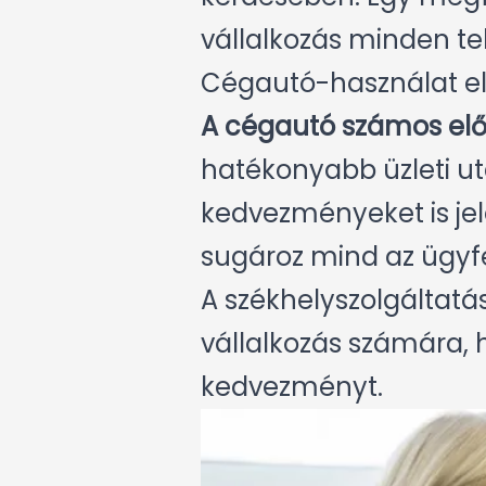
vállalkozás minden te
Cégautó-használat el
A cégautó számos előn
hatékonyabb üzleti uta
kedvezményeket is jel
sugároz mind az ügyfe
A székhelyszolgáltat
vállalkozás számára, 
kedvezményt.