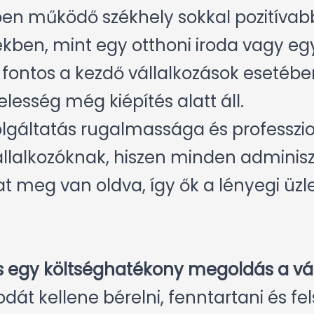
etben működő székhely sokkal pozitíva
kben, mint egy otthoni iroda vagy eg
 fontos a kezdő vállalkozások esetébe
lesség még kiépítés alatt áll.
olgáltatás rugalmassága és professz
állalkozóknak, hiszen minden adminisz
dat meg van oldva, így ők a lényegi üz
ás egy költséghatékony megoldás a vá
odát kellene bérelni, fenntartani és fel