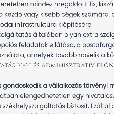
keretében mindez megoldott, fix, kiszá
 a kezdő vagy kisebb cégek számára, 
odai infrastruktúra kiépítésére.
olgáltatás általában olyan extra szolg
epciós feladatok ellátása, a postafor
ználata, amelyek tovább növelik a k
atás jogi és adminisztratív előn
s gondoskodik a vállalkozás törvényi m
tban elengedhetetlen egy hivatalos,
ékhelyszolgáltatás biztosít. Ezáltal a 