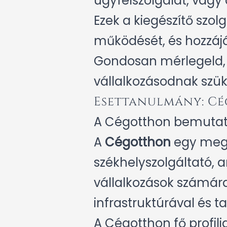
ügyfélszolgálat, vagy a
Ezek a kiegészítő sz
működését, és hozzáj
Gondosan mérlegeld, h
vállalkozásodnak szü
Esettanulmány: Cé
A Cégotthon bemuta
A
Cégotthon
egy megb
székhelyszolgáltató, 
vállalkozások számára. 
infrastruktúrával és t
A Cégotthon fő profilja