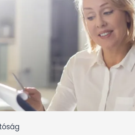
atóság