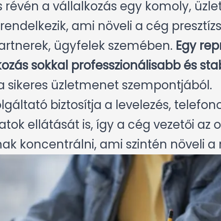
s révén a vállalkozás egy komoly, üzle
endelkezik, ami növeli a cég presztízs
rtnerek, ügyfelek szemében.
Egy repr
lkozás sokkal professzionálisabb és st
a sikeres üzletmenet szempontjából.
gáltató biztosítja a levelezés, telefon
tok ellátását is, így a cég vezetői az 
k koncentrálni, ami szintén növeli 