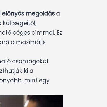
l előnyös megoldás
a
költségeitől,
hető céges címmel. Ez
mára a maximális
ázható csomagokat
thatják ki a
konyabb, mint egy