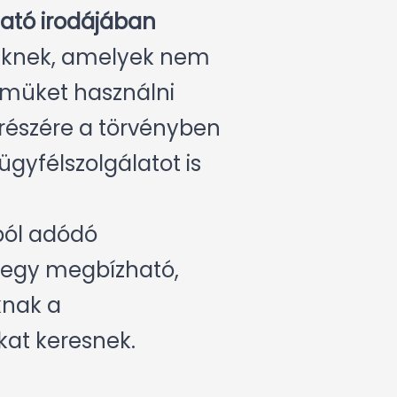
tató irodájában
geknek, amelyek nem
címüket használni
 részére a törvényben
ügyfélszolgálatot is
ából adódó
 egy megbízható,
knak a
kat keresnek.