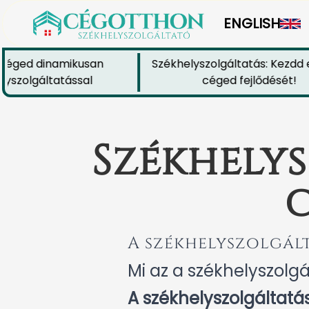
ENGLISH
ged dinamikusan
Székhelyszolgáltatás: Kezdd el 
olgáltatással
céged fejlődését!
Székhelys
A székhelyszolgált
Mi az a székhelyszolgá
A székhelyszolgáltatá