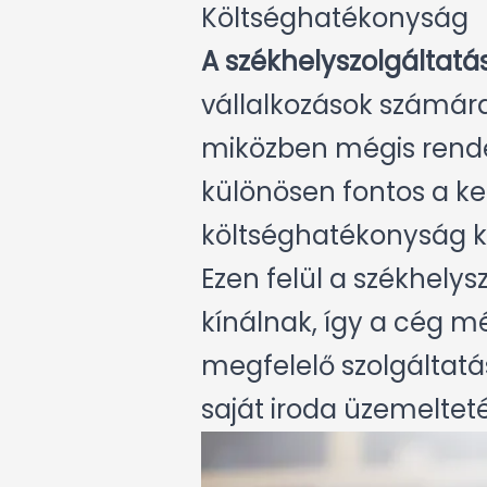
Költséghatékonyság
A székhelyszolgáltat
vállalkozások számára.
miközben mégis rendel
különösen fontos a ke
költséghatékonyság kri
Ezen felül a székhely
kínálnak, így a cég m
megfelelő szolgáltatá
saját iroda üzemeltet