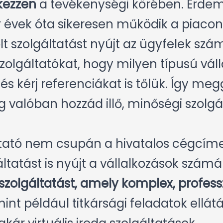
kezzen
a tevékenységi körében. Érdem
 évek óta sikeresen működik a piacon
olt szolgáltatást nyújt az ügyfelek szá
szolgáltatókat, hogy milyen típusú vá
és kérj referenciákat is tőlük. Így meg
g valóban hozzád illő, minőségi szolgál
ltató nem csupán a hivatalos cégcíme
ltatást is nyújt a vállalkozások számá
szolgáltatást, amely komplex, profess
mint például titkársági feladatok ellát