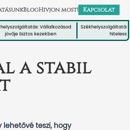
atásunk
Blog
Hivjon most!
Kapcsolat
szolgáltatás: Vállalkozásod
Székhelyszolgáltatás: Nö
övője biztos kezekben
hitelességét
l a stabil
t
lehetővé teszi, hogy