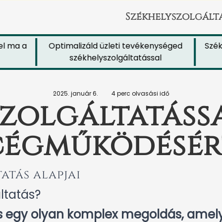
Székhelyszolgált
ma a
Optimalizáld üzleti tevékenységed
Székhely
székhelyszolgáltatással
j
2025. január 6.
4 perc olvasási idő
zolgáltatássa
cégműködésér
atás alapjai
ltatás?
s egy olyan komplex megoldás, amely 