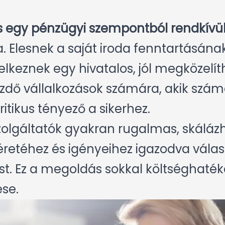
ás egy pénzügyi szempontból rendkívü
 Elesnek a saját iroda fenntartásának 
keznek egy hivatalos, jól megközelít
zdő vállalkozások számára, akik szá
tikus tényező a sikerhez.
szolgáltatók gyakran rugalmas, skál
éretéhez és igényeihez igazodva válasz
st. Ez a megoldás sokkal költséghaté
ése.