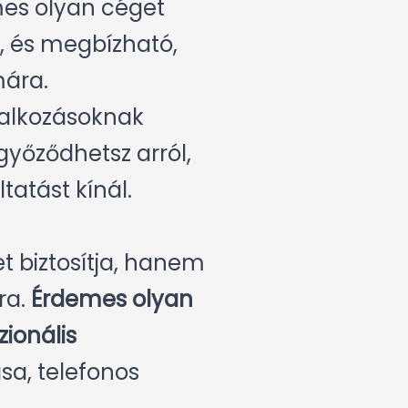
es olyan céget
, és megbízható,
mára.
llalkozásoknak
győződhetsz arról,
tatást kínál.
t biztosítja, hanem
ra.
Érdemes olyan
zionális
ása, telefonos