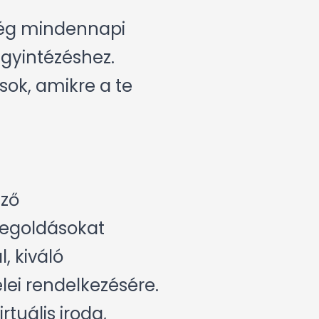
cég mindennapi
gyintézéshez.
ok, amikre a te
ező
megoldásokat
, kiváló
lei rendelkezésére.
rtuális iroda,