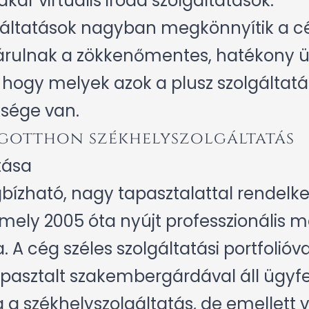
kár virtuális iroda szolgáltatások.
olgáltatások nagyban megkönnyítik a 
árulnak a zökkenőmentes, hatékony ü
ogy melyek azok a plusz szolgáltatás
ksége van.
gotthon székhelyszolgáltatás
tása
ízható, nagy tapasztalattal rendelk
amely 2005 óta nyújt professzionális 
A cég széles szolgáltatási portfolióval
apasztalt szakembergárdával áll ügyfe
 a székhelyszolgáltatás, de emellett vi