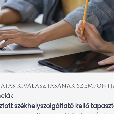
tatás kiválasztásának szempontj
nciák
tott székhelyszolgáltató kellő tapaszta