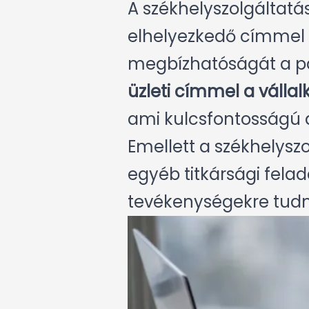
A székhelyszolgáltatá
elhelyezkedő címmel r
megbízhatóságát a pa
üzleti címmel a válla
ami kulcsfontosságú 
Emellett a székhelyszol
egyéb titkársági felada
tevékenységekre tudna