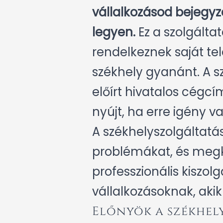
vállalkozásod bejegyz
legyen.
Ez a szolgált
rendelkeznek saját te
székhely gyanánt. A sz
előírt hivatalos cégcím
nyújt, ha erre igény va
A székhelyszolgáltatá
problémákat, és megk
professzionális kiszol
vállalkozásoknak, aki
Előnyök a székhel