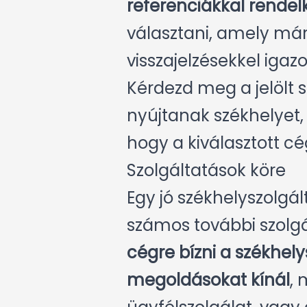
referenciákkal rendel
választani, amely már
visszajelzésekkel igaz
Kérdezd meg a jelölt 
nyújtanak székhelyet, 
hogy a kiválasztott cé
Szolgáltatások köre
Egy jó székhelyszolgá
számos további szolgá
cégre bízni a székhely
megoldásokat kínál
, 