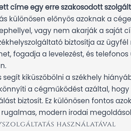
ett címe egy erre szakosodott szolgál
atás különösen előnyös azoknak a cé
lephellyel, vagy nem akarják a saját 
ékhelyszolgáltató biztosítja az ügyfél
et, fogadja a levelezést, és telefonos 
n.
s segít kiküszöbölni a székhely hiány
önnyíti a cégműködést azáltal, hogy
gálást biztosít. Ez különösen fontos azo
k rugalmas, modern irodai megoldáso
yszolgáltatás használatával