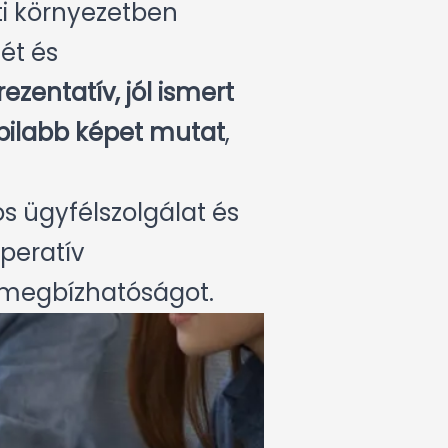
ti környezetben
ét és
ezentatív, jól ismert
abilabb képet mutat
,
os ügyfélszolgálat és
operatív
a megbízhatóságot.