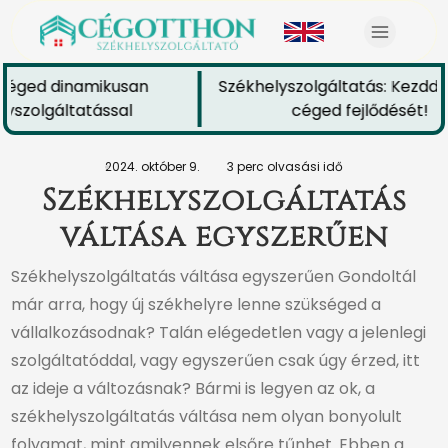
céged dinamikusan
Székhelyszolgáltatás: Kezdd e
yszolgáltatással
céged fejlődését!
2024. október 9.
3 perc olvasási idő
Székhelyszolgáltatás
váltása egyszerűen
Székhelyszolgáltatás váltása egyszerűen Gondoltál
már arra, hogy új székhelyre lenne szükséged a
vállalkozásodnak? Talán elégedetlen vagy a jelenlegi
szolgáltatóddal, vagy egyszerűen csak úgy érzed, itt
az ideje a változásnak? Bármi is legyen az ok, a
székhelyszolgáltatás váltása nem olyan bonyolult
folyamat, mint amilyennek elsőre tűnhet. Ebben a