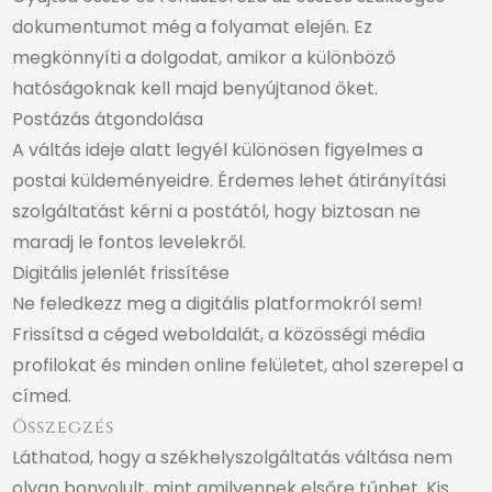
dokumentumot még a folyamat elején. Ez
megkönnyíti a dolgodat, amikor a különböző
hatóságoknak kell majd benyújtanod őket.
Postázás átgondolása
A váltás ideje alatt legyél különösen figyelmes a
postai küldeményeidre. Érdemes lehet átirányítási
szolgáltatást kérni a postától, hogy biztosan ne
maradj le fontos levelekről.
Digitális jelenlét frissítése
Ne feledkezz meg a digitális platformokról sem!
Frissítsd a céged weboldalát, a közösségi média
profilokat és minden online felületet, ahol szerepel a
címed.
Összegzés
Láthatod, hogy a székhelyszolgáltatás váltása nem
olyan bonyolult, mint amilyennek elsőre tűnhet. Kis