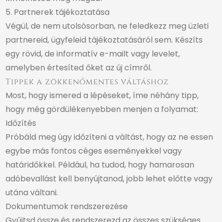
5. Partnerek tájékoztatása
Végül, de nem utolsósorban, ne feledkezz meg üzleti
partnereid, ügyfeleid tájékoztatásáról sem. Készíts
egy rövid, de informatív e-mailt vagy levelet,
amelyben értesíted őket az új címről.
Tippek a zökkenőmentes váltáshoz
Most, hogy ismered a lépéseket, íme néhány tipp,
hogy még gördülékenyebben menjen a folyamat:
Időzítés
Próbáld meg úgy időzíteni a váltást, hogy az ne essen
egybe más fontos céges eseményekkel vagy
határidőkkel. Például, ha tudod, hogy hamarosan
adóbevallást kell benyújtanod, jobb lehet előtte vagy
utána váltani.
Dokumentumok rendszerezése
Gyűjtsd össze és rendszerezd az összes szükséges