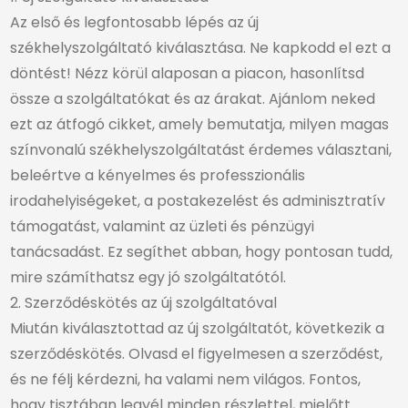
Az első és legfontosabb lépés az új
székhelyszolgáltató kiválasztása. Ne kapkodd el ezt a
döntést! Nézz körül alaposan a piacon, hasonlítsd
össze a szolgáltatókat és az árakat.
Ajánlom neked
ezt az átfogó cikket, amely bemutatja, milyen magas
színvonalú székhelyszolgáltatást érdemes választani,
beleértve a kényelmes és professzionális
irodahelyiségeket, a postakezelést és adminisztratív
támogatást, valamint az üzleti és pénzügyi
tanácsadást.
Ez segíthet abban, hogy pontosan tudd,
mire számíthatsz egy jó szolgáltatótól.
2. Szerződéskötés az új szolgáltatóval
Miután kiválasztottad az új szolgáltatót, következik a
szerződéskötés. Olvasd el figyelmesen a szerződést,
és ne félj kérdezni, ha valami nem világos. Fontos,
hogy tisztában legyél minden részlettel, mielőtt