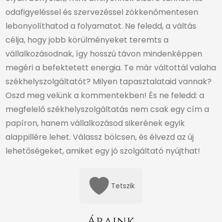
odafigyeléssel és szervezéssel zökkenőmentesen
lebonyolíthatod a folyamatot. Ne feledd, a váltás
célja, hogy jobb körülményeket teremts a
vállalkozásodnak, így hosszú távon mindenképpen
megéri a befektetett energia. Te már váltottál valaha
székhelyszolgáltatót? Milyen tapasztalataid vannak?
Oszd meg velünk a kommentekben! És ne feledd: a
megfelelő székhelyszolgáltatás nem csak egy cím a
papíron, hanem vállalkozásod sikerének egyik
alappillére lehet. Válassz bölcsen, és élvezd az új
lehetőségeket, amiket egy jó szolgáltató nyújthat!
Tetszik
Áraink