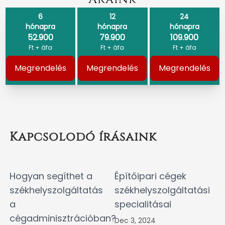
6
12
24
hónapra
hónapra
hónapra
52.900
79.900
109.900
Ft + áfa
Ft + áfa
Ft + áfa
Megrendelés
Megrendelés
Megrendelés
Kapcsolodó írásaink
Hogyan segíthet a
Építőipari cégek
székhelyszolgáltatás
székhelyszolgáltatási
a
specialitásai
cégadminisztrációban?
Dec 3, 2024