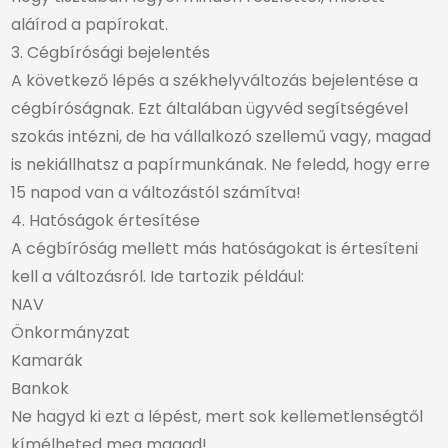
aláírod a papírokat.
3. Cégbírósági bejelentés
A következő lépés a székhelyváltozás bejelentése a
cégbíróságnak. Ezt általában ügyvéd segítségével
szokás intézni, de ha vállalkozó szellemű vagy, magad
is nekiállhatsz a papírmunkának. Ne feledd, hogy erre
15 napod van a változástól számítva!
4. Hatóságok értesítése
A cégbíróság mellett más hatóságokat is értesíteni
kell a változásról. Ide tartozik például:
NAV
Önkormányzat
Kamarák
Bankok
Ne hagyd ki ezt a lépést, mert sok kellemetlenségtől
kímélheted meg magad!