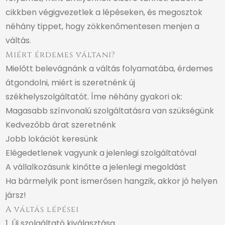
cikkben végigvezetlek a lépéseken, és megosztok
néhány tippet, hogy zökkenőmentesen menjen a
váltás.
Miért érdemes váltani?
Mielőtt belevágnánk a váltás folyamatába, érdemes
átgondolni, miért is szeretnénk új
székhelyszolgáltatót. Íme néhány gyakori ok:
Magasabb színvonalú szolgáltatásra van szükségünk
Kedvezőbb árat szeretnénk
Jobb lokációt keresünk
Elégedetlenek vagyunk a jelenlegi szolgáltatóval
A vállalkozásunk kinőtte a jelenlegi megoldást
Ha bármelyik pont ismerősen hangzik, akkor jó helyen
jársz!
A váltás lépései
1. Új szolgáltató kiválasztása