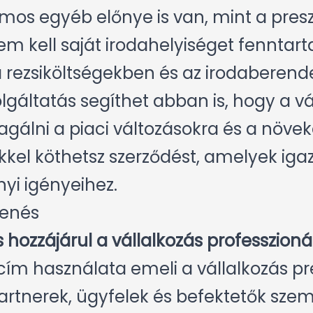
mos egyéb előnye is van, mint a pres
em kell saját irodahelyiséget fenntart
a rezsiköltségekben és az irodaberend
lgáltatás segíthet abban is, hogy a v
gálni a piaci változásokra és a növek
kel köthetsz szerződést, amelyek iga
nyi igényeihez.
lenés
 hozzájárul a vállalkozás professzion
 cím használata emeli a vállalkozás pre
rtnerek, ügyfelek és befektetők szem