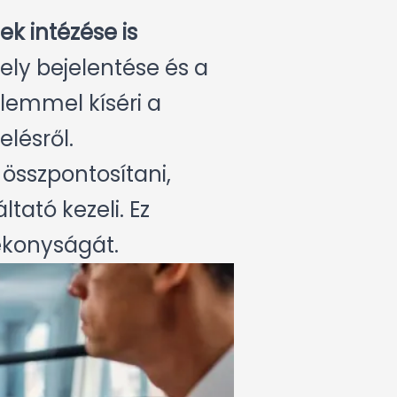
ek intézése is
ely bejelentése és a
lemmel kíséri a
lésről.
 összpontosítani,
tató kezeli. Ez
tékonyságát.