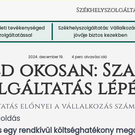
Székhelyszolgált
i tevékenységed
Székhelyszolgáltatás: Vállalkozásod
áltatással
jövője biztos kezekben
2024. december 19.
4 perc olvasási idő
d okosan: Sz
lgáltatás lépé
atás előnyei a vállalkozás szá
oldás
s egy rendkívül költséghatékony mego