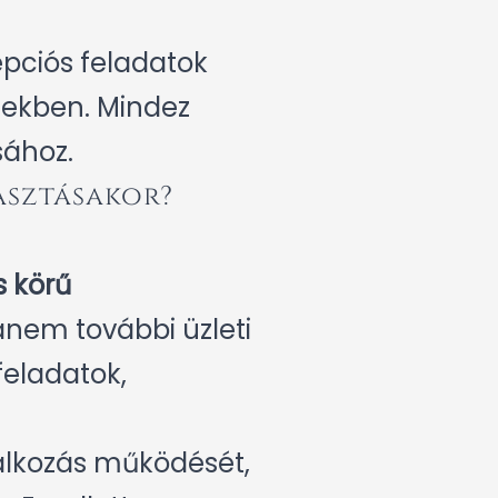
cepciós feladatok
elekben. Mindez
sához.
asztásakor?
s körű
anem további üzleti
feladatok,
alkozás működését,