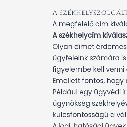
A székhelyszolgált
A megfelelő cím kivál
A székhelycím kiválasz
Olyan címet érdemes vá
ügyfeleink számára is
figyelembe kell venni a
Emellett fontos, hogy 
Például egy ügyvédi i
ügynökség székhelyév
kulcsfontosságú a vál
A jogi, hatósági ügye