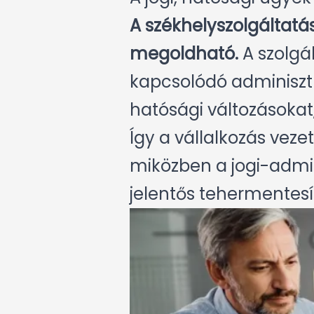
A székhelyszolgáltatás
megoldható.
A szolgál
kapcsolódó adminisztr
hatósági változásokat
Így a vállalkozás veze
miközben a jogi-admini
jelentős tehermentesít