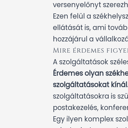
versenyelőnyt szerezh
Ezen felül a székhelysz
ellátását is, ami tová
hozzájárul a vállalkoz
Mire érdemes figye
A szolgáltatások széle
Érdemes olyan székhel
szolgáltatásokat kínál
szolgáltatásokra is sz
postakezelés, konferen
Egy ilyen komplex szo