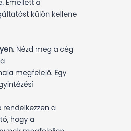
. Emellett a
ltatást külön kellene
gyen.
Nézd meg a cég
 a
nala megfelelő. Egy
gyintézési
tó rendelkezzen a
tó, hogy a