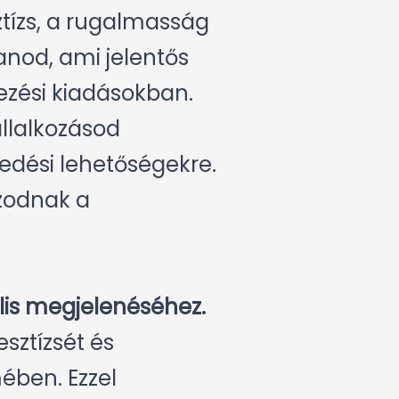
ztízs, a rugalmasság
anod, ami jelentős
ezési kiadásokban.
állalkozásod
edési lehetőségekre.
zodnak a
ális megjelenéséhez.
sztízsét és
ében. Ezzel