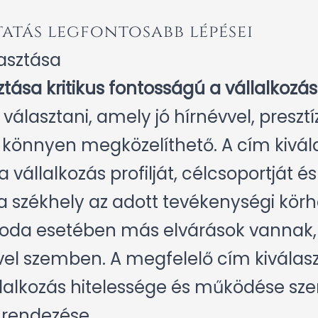
atás legfontosabb lépései
asztása
tása kritikus fontosságú a vállalkozá
lasztani, amely jó hírnévvel, presztíz
 könnyen megközelíthető. A cím kivál
 vállalkozás profilját, célcsoportját és
a székhely az adott tevékenységi körhöz
roda esetében más elvárások vannak, 
el szemben. A megfelelő cím kiválasz
lalkozás hitelessége és működése sz
k rendezése