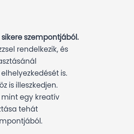
s sikere szempontjából.
zsel rendelkezik, és
asztásánál
 elhelyezkedését is.
 is illeszkedjen.
mint egy kreatív
tása tehát
empontjából.