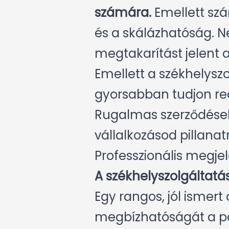
számára.
Emellett szá
és a skálázhatóság. N
megtakarítást jelent 
Emellett a székhelyszo
gyorsabban tudjon rea
Rugalmas szerződések
vállalkozásod pillanat
Professzionális megje
A székhelyszolgáltatás
Egy rangos, jól ismert
megbízhatóságát a pa