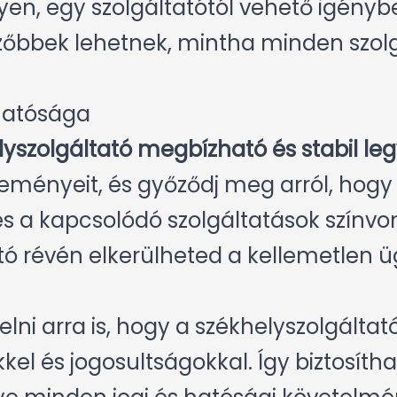
en, egy szolgáltatótól vehető igénybe
őbbek lehetnek, mintha minden szolgá
hatósága
lyszolgáltató megbízható és stabil le
leményeit, és győződj meg arról, hogy
és a kapcsolódó szolgáltatások színvo
ó révén elkerülheted a kellemetlen ü
lni arra is, hogy a székhelyszolgálta
el és jogosultságokkal. Így biztosítha