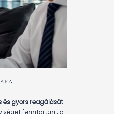
mára
s és gyors reagálását
yiséget fenntartani, a