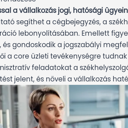
sal a vállalkozás jogi, hatósági ügyein
tató segíthet a cégbejegyzés, a székh
áció lebonyolításában. Emellett figye
, és gondoskodik a jogszabályi megfele
tői a core üzleti tevékenységre tudnak
sztratív feladatokat a székhelyszolgál
ést jelent, és növeli a vállalkozás ha