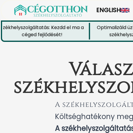
ENGLISH
khelyszolgáltatás: Kezdd el ma a
Optimalizáld üzlet
céged fejlődését!
székhelyszolg
Válasz
székhelyszo
A székhelyszolgált
Költséghatékony meg
A székhelyszolgáltatá