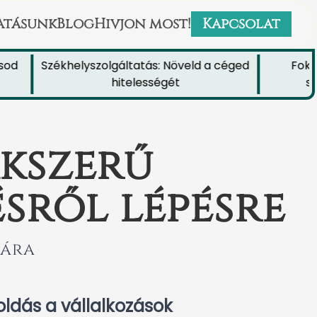
atásunk
Blog
Hivjon most!
Kapcsolat
Székhelyszolgáltatás: Növeld a céged
Fokozd 
hitelességét
székh
akszerű
sről lépésre
mára
ldás a vállalkozások