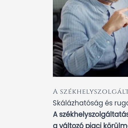
A székhelyszolgált
Skálázhatóság és ru
A székhelyszolgáltatá
a változó piaci körül