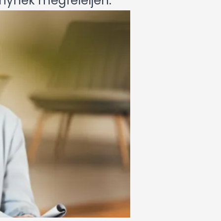
énynek megfeleljen.