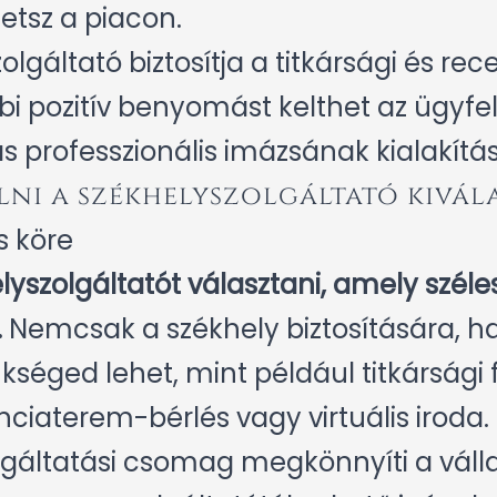
etsz a piacon.
olgáltató biztosítja a titkársági és re
bbi pozitív benyomást kelthet az ügyf
ás professzionális imázsának kialakítá
lni a székhelyszolgáltató kivál
s köre
yszolgáltatót választani, amely széle
.
Nemcsak a székhely biztosítására, h
ükséged lehet, mint például titkársági 
ciaterem-bérlés vagy virtuális iroda.
lgáltatási csomag megkönnyíti a váll