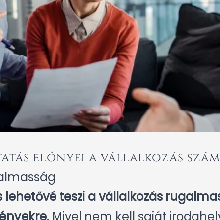
atás előnyei a vállalkozás szá
galmasság
s lehetővé teszi a vállalkozás rugalma
ményekre.
Mivel nem kell saját irodahel