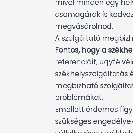
mivel minden egy hely
csomagárak is kedvez
megvásárolnod.
A szolgáltató megbíz
Fontos, hogy a székhe
referenciáit, ügyfélvé
székhelyszolgáltatás 
megbízható szolgáltat
problémákat.
Emellett érdemes figye
szükséges engedélyekk