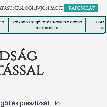
atásunk
Blog
Hivjon most!
Kapcsolat
Székhelyszolgáltatás: Növeld a céged
Fokozd üz
hitelességét
székhe
adság
tással
át és presztízsét.
Ha