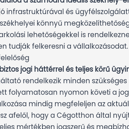
alálod a számodra ideális székhely-el
jó infrastruktúrával és ügyfélszolgálat
 székhelyei könnyű megközelíthetőség
rkolási lehetőségekkel is rendelkezne
 tudják felkeresni a vállalkozásodat.
elelőség
ztos jogi háttérrel és teljes körű ügyi
gáltató rendelkezik minden szükséges 
ett folyamatosan nyomon követi a jogs
alkozása mindig megfeleljen az aktuá
tsz afelől, hogy a Cégotthon által nyúj
teljes mértékben jogszerű és megbízha