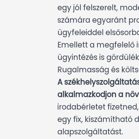
egy jól felszerelt, m
számára egyaránt prof
ügyfeleiddel elsősorb
Emellett a megfelelő in
ügyintézés is gördülé
Rugalmasság és költ
A székhelyszolgáltatá
alkalmazkodjon a növ
irodabérletet fizetned
egy fix, kiszámítható 
alapszolgáltatást.