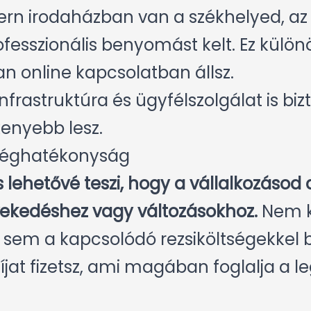
odern irodaházban van a székhelyed, az
esszionális benyomást kelt. Ez külön
an online kapcsolatban állsz.
frastruktúra és ügyfélszolgálat is bizto
kenyebb lesz.
séghatékonyság
s lehetővé teszi, hogy a vállalkozáso
ekedéshez vagy változásokhoz.
Nem k
, sem a kapcsolódó rezsiköltségekkel 
díjat fizetsz, ami magában foglalja a l