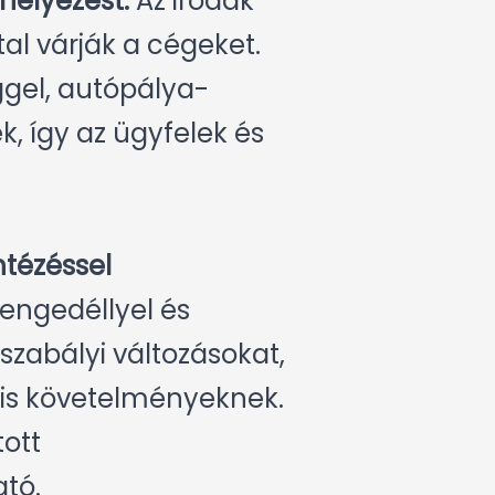
helyezést.
Az irodák
tal várják a cégeket.
gel, autópálya-
k, így az ügyfelek és
ntézéssel
engedéllyel és
zabályi változásokat,
lis követelményeknek.
tott
tó.