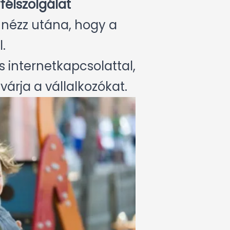
félszolgálat
s nézz utána, hogy a
.
s internetkapcsolattal,
árja a vállalkozókat.