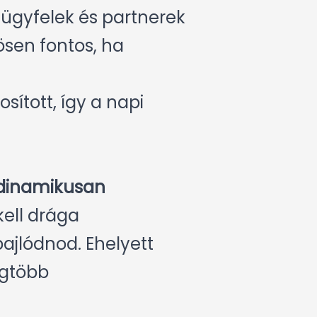
 ügyfelek és partnerek
ösen fontos, ha
sított, így a napi
d dinamikusan
ell drága
bajlódnod. Ehelyett
egtöbb