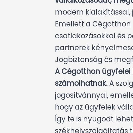
vállalkozásodat, megt
modern kialakítással, 
Emellett a Cégotthon
csatlakozásokkal és pa
partnerek kényelmesen
Jogbiztonság és megf
A Cégotthon ügyfelei bi
számolhatnak.
A szol
jogosítvánnyal, emell
hogy az ügyfelek váll
Így te is nyugodt lehe
székhelyszolgáltatás 