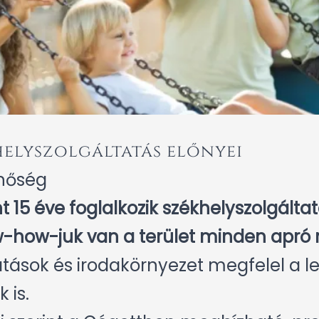
elyszolgáltatás előnyei
nőség
15 éve foglalkozik székhelyszolgáltatá
-how-juk van a terület minden apró rés
ltatások és irodakörnyezet megfelel 
 is.