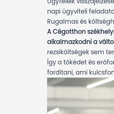
Ügyfeleik visszajelzés
napi ügyviteli feladat
Rugalmas és költség
A Cégotthon székhely
alkalmazkodni a vált
rezsiköltségek sem terh
Így a tőkédet és erőfo
fordítani, ami kulcsf