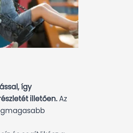
ssal, így
zletét illetően.
Az
a legmagasabb