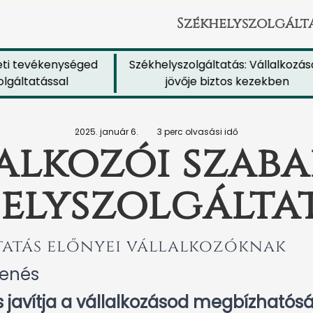
Székhelyszolgált
 tevékenységed
Székhelyszolgáltatás: Vállalkozásod
ltatással
jövője biztos kezekben
2025. január 6.
3 perc olvasási idő
alkozói szab
elyszolgálta
tatás előnyei vállalkozóknak
lenés
 javítja a vállalkozásod megbízhatóság