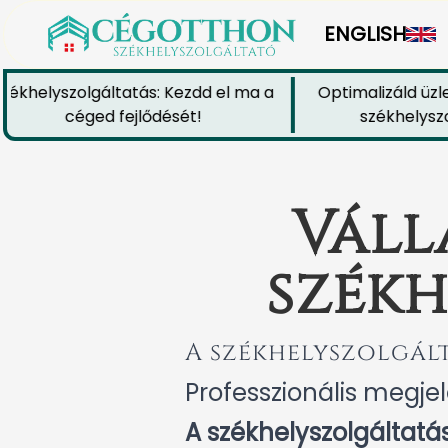
ENGLISH
helyszolgáltatás: Kezdd el ma a
Optimalizáld üzleti
céged fejlődését!
székhelyszolgá
Váll
székh
A székhelyszolgál
Professzionális megje
A székhelyszolgáltatás