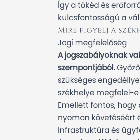
Így a tőkéd és erőforr
kulcsfontosságú a váll
Mire figyelj a szé
Jogi megfelelőség
A jogszabályoknak va
szempontjából.
Győződ
szükséges engedéllyel 
székhelye megfelel-e
Emellett fontos, hogy 
nyomon követéséért é
Infrastruktúra és ügyf