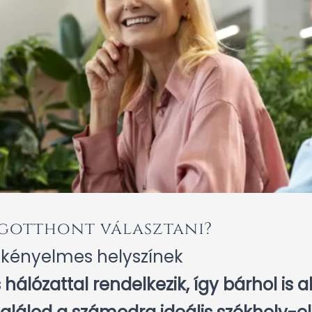
égotthont választani?
 kényelmes helyszínek
álózattal rendelkezik, így bárhol is 