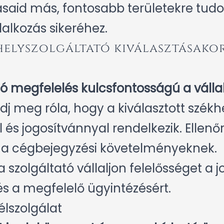
ásaid más, fontosabb területekre tudo
alkozás sikeréhez.
khelyszolgáltató kiválasztásako
ló megfelelés kulcsfontosságú a vál
j meg róla, hogy a kiválasztott szék
és jogosítvánnyal rendelkezik. Ellenőr
 a cégbejegyzési követelményeknek.
a szolgáltató vállaljon felelősséget a 
s a megfelelő ügyintézésért.
élszolgálat