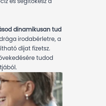
cíz és segítőkész a
zásod dinamikusan tud
rága irodabérletre, a
ható díjat fizetsz.
 növekedésére tudod
jából.