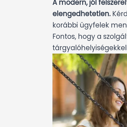
A modern, jól felszere
elengedhetetlen.
Kérd
korábbi ügyfelek menn
Fontos, hogy a szolgál
tárgyalóhelyiségekkel