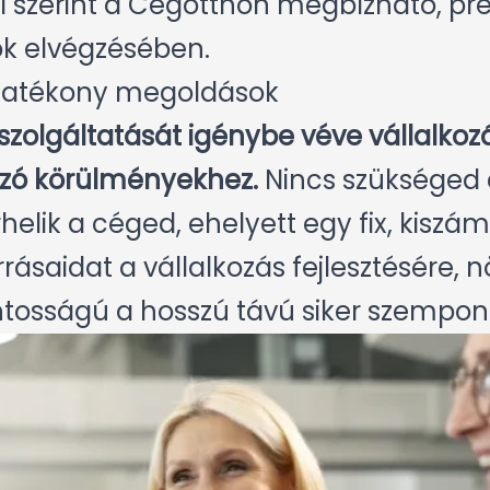
ei szerint a Cégotthon megbízható, pre
ok elvégzésében.
hatékony megoldások
szolgáltatását igénybe véve vállalko
ozó körülményekhez.
Nincs szükséged d
elik a céged, ehelyett egy fix, kiszámít
rrásaidat a vállalkozás fejlesztésére,
ontosságú a hosszú távú siker szempont