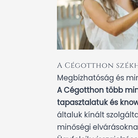
A Cégotthon székh
Megbízhatóság és mi
A Cégotthon több mint 
tapasztalatuk és know
általuk kínált szolgá
minőségi elvárásoknak