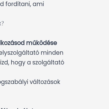
d fordítani, ami
r?
lalkozásod működése
helyszolgáltató minden
izd, hogy a szolgáltató
jogszabályi változások