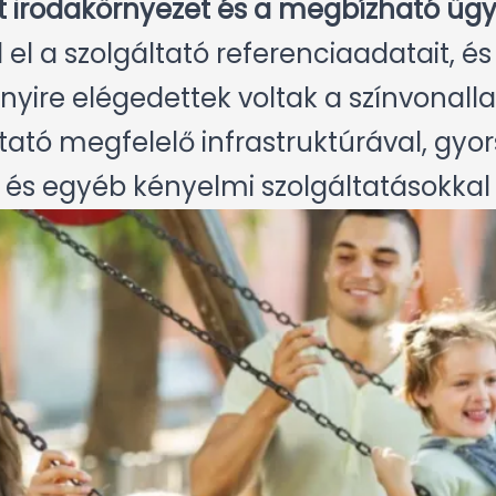
lt irodakörnyezet és a megbízható ügy
 el a szolgáltató referenciaadatait, é
yire elégedettek voltak a színvonallal
tató megfelelő infrastruktúrával, gyor
 és egyéb kényelmi szolgáltatásokkal v