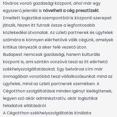
főváros vonzó gazdasági központ, ahol már egy
egyszerű jelenlét is
növelheti a cég presztízsét
.
Emellett logisztikai szempontból is központi szerepet
játszik, hiszen itt futnak össze a legfontosabb
közlekedési útvonalak. Az üzleti partnerek és ügyfelek
számára is könnyen elérhetővé válik cégünk, amelyek
kritikus tényezők a siker felé vezető úton.
Budapest nemcsak gazdasági, hanem kulturális
központ is, ami szintén vonzóvá teszi az itt elérhető
székhelyszolgáltatásokat. Egy belvárosi cím már
önmagában vonzóbbá teszi vállalkozásunkat mind az
ügyfelek, mind az üzleti partnerek szemében. A
Cégotthon szolgáltatásai minden igényt kielégítenek,
legyen szó akár adminisztratív, akár logisztikai
feladatok ellátásáról.
A Cégotthon székhelyszolgáltatás kínálata