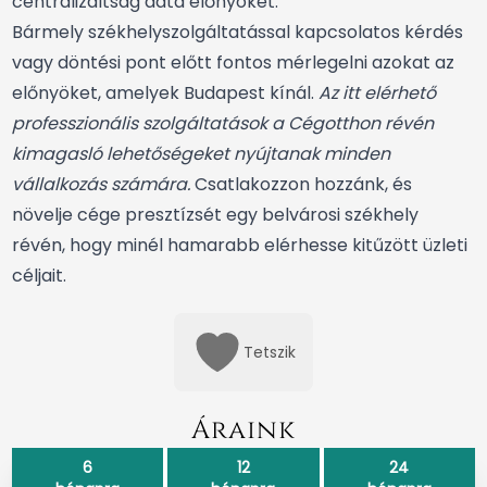
centralizáltság adta előnyöket.
Bármely székhelyszolgáltatással kapcsolatos kérdés
vagy döntési pont előtt fontos mérlegelni azokat az
előnyöket, amelyek Budapest kínál.
Az itt elérhető
professzionális szolgáltatások a Cégotthon révén
kimagasló lehetőségeket nyújtanak minden
vállalkozás számára.
Csatlakozzon hozzánk, és
növelje cége presztízsét egy belvárosi székhely
révén, hogy minél hamarabb elérhesse kitűzött üzleti
céljait.
Tetszik
Áraink
6
12
24