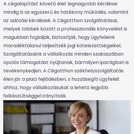
A cégalapítást követő élet legnagyobb kérdései
mindig is az egyszerű és hatékony működés, valamint
az adózási kérdések. A Cégotthon szolgáltatásai,
melyek többek között a professzionális könyvelést is
magukban foglalják, biztosítják, hogy ügyfeleink
maradéktalanul teljesítsék jogi kötelezettségeiket.
Szolgáltatásaink a vállalkozás minden szakaszában
opciós támogatást nyújtanak, bármilyen iparágban is
tevékenykedjen. A Cégotthon székhelyszolgáltatás
élen jár a piaci fejlődésben, s hozzásegíti ügyfeleit
ahhoz, hogy vállalkozásukat a lehető legjobb
felkészültséggel irányítsák.