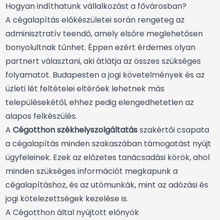
Hogyan indíthatunk vállalkozást a fővárosban?
A cégalapítás előkészületei során rengeteg az
adminisztratív teendő, amely elsőre meglehetősen
bonyolultnak tűnhet. Éppen ezért érdemes olyan
partnert választani, aki átlátja az összes szükséges
folyamatot. Budapesten a jogi követelmények és az
üzleti lét feltételei eltérőek lehetnek más
településekétől, ehhez pedig elengedhetetlen az
alapos felkészülés.
A
Cégotthon székhelyszolgáltatás
szakértői csapata
a cégalapítás minden szakaszában támogatást nyújt
ügyfeleinek. Ezek az előzetes tanácsadási körök, ahol
minden szükséges információt megkapunk a
cégalapításhoz, és az utómunkák, mint az adózási és
jogi kötelezettségek kezelése is.
A Cégotthon által nyújtott előnyök