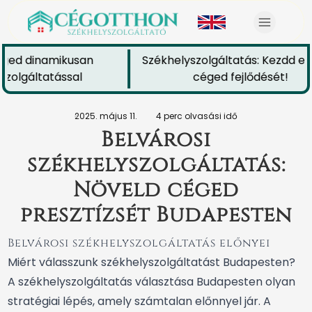
ged dinamikusan
Székhelyszolgáltatás: Kezdd el 
olgáltatással
céged fejlődését!
2025. május 11.
4 perc olvasási idő
Belvárosi
székhelyszolgáltatás:
Növeld céged
presztízsét Budapesten
Belvárosi székhelyszolgáltatás előnyei
Miért válasszunk székhelyszolgáltatást Budapesten?
A székhelyszolgáltatás választása Budapesten olyan
stratégiai lépés, amely számtalan előnnyel jár. A