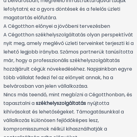
a belvárosban, megfelelő infrastruktúrájával tudjuk
lefolytatni; ez a gyors döntések és a felelős üzleti
magatartás előfutára.
A Cégotthon előnyei a jövőbeni tervezésben
A Cégotthon székhelyszolgáltatás olyan perspektívát
nyit meg, amely meglévő üzleti terveinket terjeszti ki a
lehető legjobb irányba. Számos partnerük tanúsította
már, hogy a professzionális székhelyszolgáltatás
hozzájárult cégük növekedéséhez. Napjainkban egyre
több vállalat fedezi fel az előnyeit annak, ha a
belvárosban van jelen vállalkozása.
Nincs más teendő, mint megbízni a Cégotthonban, és
tapasztalni a
székhelyszolgáltatás
nyújtotta
kihívásokat és lehetőségeket. Támogatásunkkal a
vállalkozás különösen fejlődőképes lesz,
kompromisszumok nélkül kihasználhatják a