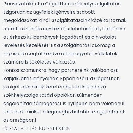
Piacvezetőként a Cégotthon székhelyszolgáltatás
szigorúan az ügyfelek igényeire szabott
megoldásokat kínál. Szolgáltatásaink közé tartoznak
a professzionális ügykezelési lehetőségek, beleértve
az érkező küldemények fogadását és a hivatalos
levelezés kezelését. Ez a szolgáltatási csomag a
legkisebb cégtől kezdve a legnagyobb vállalatok
számára is tökéletes választás.
Fontos számunkra, hogy partnereink valóban azt
kapják, amit igényelnek. Éppen ezért a Cégotthon
szolgáltatásainak keretén belül a különböző
székhelyszolgáltatási opciókon túlmenően
cégalapítási támogatást is nyújtunk. Nem véletlenül
tartanak minket a legmegbízhatóbb szolgáltatónak
az országban!
Cégalapítás Budapesten