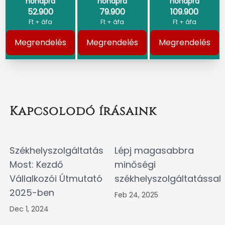
hónapra
hónapra
hónapra
52.900
79.900
109.900
Ft + áfa
Ft + áfa
Ft + áfa
Megrendelés
Megrendelés
Megrendelés
Kapcsolodó írásaink
Székhelyszolgáltatás
Lépj magasabbra
Most: Kezdő
minőségi
Vállalkozói Útmutató
székhelyszolgáltatással
2025-ben
Feb 24, 2025
Dec 1, 2024