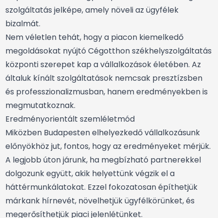
szolgáltatás jelképe, amely növeli az ügyfélek
bizalmát.
Nem véletlen tehát, hogy a piacon kiemelkedő
megoldásokat nyújtó Cégotthon székhelyszolgáltatás
központi szerepet kap a vállalkozások életében. Az
általuk kínált szolgáltatások nemcsak presztízsben
és professzionalizmusban, hanem eredményekben is
megmutatkoznak.
Eredményorientált szemléletmód
Miközben Budapesten elhelyezkedő vállalkozásunk
előnyökhöz jut, fontos, hogy az eredményeket mérjük.
A legjobb úton járunk, ha megbízható partnerekkel
dolgozunk együtt, akik helyettünk végzik el a
háttérmunkálatokat. Ezzel fokozatosan építhetjük
márkank hírnevét, növelhetjük ügyfélkörünket, és
megerősíthetjük piaci jelenlétünket.