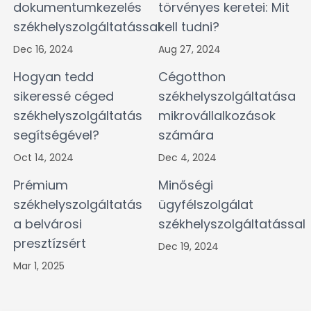
dokumentumkezelés
törvényes keretei: Mit
székhelyszolgáltatással
kell tudni?
Dec 16, 2024
Aug 27, 2024
Hogyan tedd
Cégotthon
sikeressé céged
székhelyszolgáltatása
székhelyszolgáltatás
mikrovállalkozások
segítségével?
számára
Oct 14, 2024
Dec 4, 2024
Prémium
Minőségi
székhelyszolgáltatás
ügyfélszolgálat
a belvárosi
székhelyszolgáltatással
presztízsért
Dec 19, 2024
Mar 1, 2025