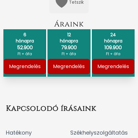
Tetszik
Áraink
6
12
24
hónapra
hónapra
hónapra
52.900
79.900
109.900
Ft + áfa
Ft + áfa
Ft + áfa
Megrendelés
Megrendelés
Megrendelés
Kapcsolodó írásaink
Hatékony
Székhelyszolgáltatás