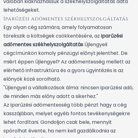
valóban kiaknázhassuk a székhelyszolgáltatás adta
lehetőségeket.
Iparűzési adómentes székhelyszolgáltatás
Egy olyan cég számára, amely folyamatosan
törekszik a költségek csökkentésére, az
iparűzési
adómentes székhelyszolgáltatás
Újlengyeli
cégcímünkön komoly pénzügyi előnyt jelenthet. De
miért éppen Újlengyel? Az adómentesség mellett az
elérhető infrastruktúra és a gyors ügyintézés is az
előnyök közé sorolható.
"Újlengyel a vállalkozások álma: nincsen iparűzési adó,
de minden más előny adott a sikerhez."
Az iparűzési adómentesség több pénzt hagy a cég
kasszájában, melyet egyéb fontos tevékenységekre
lehet fordítani. Gondoljon csak bele, mennyit
spórolhat évente, ha nem kell gazdálkodnia az