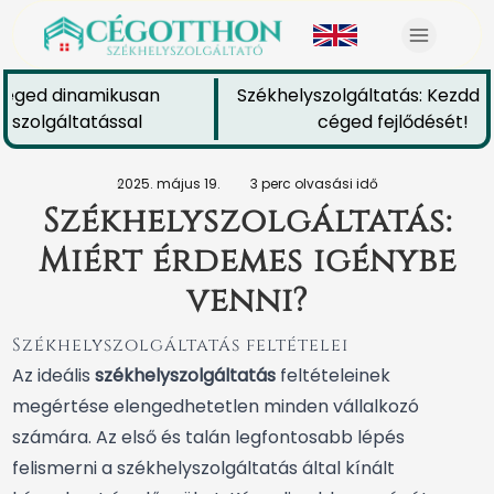
éged dinamikusan
Székhelyszolgáltatás: Kezdd el
szolgáltatással
céged fejlődését!
2025. május 19.
3 perc olvasási idő
Székhelyszolgáltatás:
Miért érdemes igénybe
venni?
Székhelyszolgáltatás feltételei
Az ideális
székhelyszolgáltatás
feltételeinek
megértése elengedhetetlen minden vállalkozó
számára. Az első és talán legfontosabb lépés
felismerni a székhelyszolgáltatás által kínált