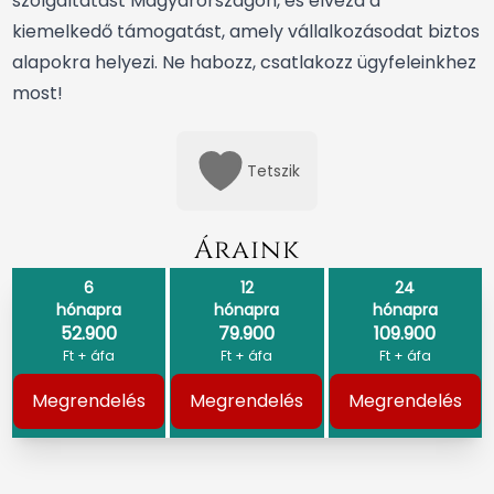
szolgáltatást Magyarországon, és élvezd a
kiemelkedő támogatást, amely vállalkozásodat biztos
alapokra helyezi. Ne habozz, csatlakozz ügyfeleinkhez
most!
Tetszik
Áraink
6
12
24
hónapra
hónapra
hónapra
52.900
79.900
109.900
Ft + áfa
Ft + áfa
Ft + áfa
Megrendelés
Megrendelés
Megrendelés