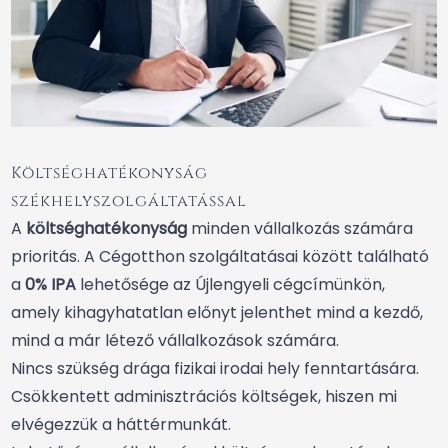
Költséghatékonyság
székhelyszolgáltatással
A
költséghatékonyság
minden vállalkozás számára
prioritás. A Cégotthon szolgáltatásai között található
a
0% IPA
lehetősége az Újlengyeli cégcímünkön,
amely kihagyhatatlan előnyt jelenthet mind a kezdő,
mind a már létező vállalkozások számára.
Nincs szükség drága fizikai irodai hely fenntartására.
Csökkentett adminisztrációs költségek, hiszen mi
elvégezzük a háttérmunkát.