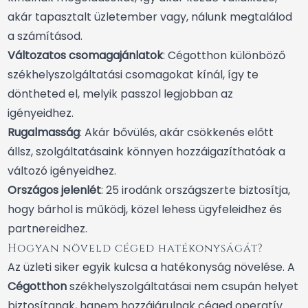
akár tapasztalt üzletember vagy, nálunk megtalálod
a számításod.
Változatos csomagajánlatok
: Cégotthon különböző
székhelyszolgáltatási csomagokat kínál, így te
döntheted el, melyik passzol legjobban az
igényeidhez.
Rugalmasság
: Akár bővülés, akár csökkenés előtt
állsz, szolgáltatásaink könnyen hozzáigazíthatóak a
változó igényeidhez.
Országos jelenlét
: 25 irodánk országszerte biztosítja,
hogy bárhol is működj, közel lehess ügyfeleidhez és
partnereidhez.
Hogyan növeld céged hatékonyságát?
Az üzleti siker egyik kulcsa a hatékonyság növelése. A
Cégotthon
székhelyszolgáltatásai nem csupán helyet
biztosítanak, hanem hozzájárulnak céged operatív