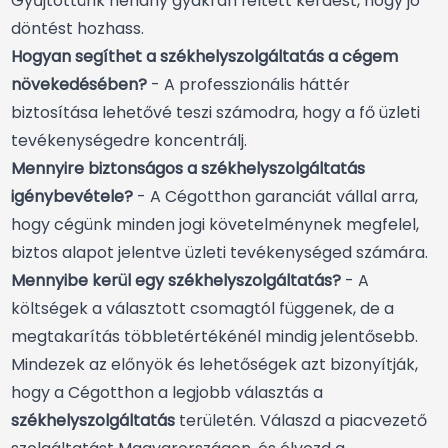
Gyűjtöttünk néhány gyakran feltett kérdést, hogy jó
döntést hozhass.
Hogyan segíthet a székhelyszolgáltatás a cégem
növekedésében?
- A professzionális háttér
biztosítása lehetővé teszi számodra, hogy a fő üzleti
tevékenységedre koncentrálj.
Mennyire biztonságos a székhelyszolgáltatás
igénybevétele?
- A Cégotthon garanciát vállal arra,
hogy cégünk minden jogi követelménynek megfelel,
biztos alapot jelentve üzleti tevékenységed számára.
Mennyibe kerül egy székhelyszolgáltatás?
- A
költségek a választott csomagtól függenek, de a
megtakarítás többletértékénél mindig jelentősebb.
Mindezek az előnyök és lehetőségek azt bizonyítják,
hogy a Cégotthon a legjobb választás a
székhelyszolgáltatás
területén. Válaszd a piacvezető