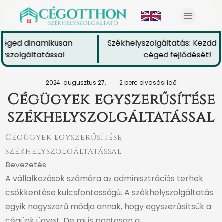
céged dinamikusan
Székhelyszolgáltatás: Kezdd e
yszolgáltatással
céged fejlődését!
2024. augusztus 27.
2 perc olvasási idő
Cégügyek egyszerűsítése
székhelyszolgáltatással
Cégügyek egyszerűsítése
székhelyszolgáltatással
Bevezetés
A vállalkozások számára az adminisztrációs terhek
csökkentése kulcsfontosságú. A székhelyszolgáltatás
egyik nagyszerű módja annak, hogy egyszerűsítsük a
cégünk ügyeit. De mi is pontosan a