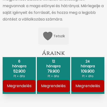
megvannak a maga előnyei és hátrányai. Mérlegelje a
saját igényeit és forrásait, és hozza meg a legjobb
döntést a vállalkozása számára.
Tetszik
Áraink
6
12
24
hónapra
hónapra
hónapra
52.900
79.900
109.900
Ft + áfa
Ft + áfa
Ft + áfa
Megrendelés
Megrendelés
Megrendelés