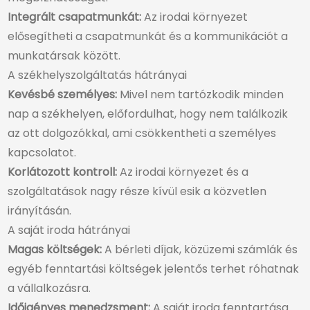
Integrált csapatmunkát:
Az irodai környezet
elősegítheti a csapatmunkát és a kommunikációt a
munkatársak között.
A székhelyszolgáltatás hátrányai
Kevésbé személyes:
Mivel nem tartózkodik minden
nap a székhelyen, előfordulhat, hogy nem találkozik
az ott dolgozókkal, ami csökkentheti a személyes
kapcsolatot.
Korlátozott kontroll:
Az irodai környezet és a
szolgáltatások nagy része kívül esik a közvetlen
irányításán.
A saját iroda hátrányai
Magas költségek:
A bérleti díjak, közüzemi számlák és
egyéb fenntartási költségek jelentős terhet róhatnak
a vállalkozásra.
Időigényes menedzsment:
A saját iroda fenntartása