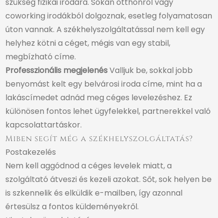
szükség fizikai irodára. Sokan otthonról vagy
coworking irodákból dolgoznak, esetleg folyamatosan
úton vannak. A székhelyszolgáltatással nem kell egy
helyhez kötni a céget, mégis van egy stabil,
megbízható címe.
Professzionális megjelenés
Valljuk be, sokkal jobb
benyomást kelt egy belvárosi iroda címe, mint ha a
lakáscímedet adnád meg céges levelezéshez. Ez
különösen fontos lehet ügyfelekkel, partnerekkel való
kapcsolattartáskor.
Miben segít még a székhelyszolgáltatás?
Postakezelés
Nem kell aggódnod a céges levelek miatt, a
szolgáltató átveszi és kezeli azokat. Sőt, sok helyen be
is szkennelik és elkül­dik e-mailben, így azonnal
értesülsz a fontos küldeményekről.