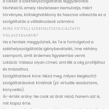
a cikket
a székhelyszolgáltatás leggyakoribb
tévhiteiről
, amely részletesen bemutatja, miért
törvényes, költséghatékony és hasznos választás ez a
szolgáltatás a vállalkozások számára.
Mire figyelj székhelyszolgáltató
választásakor?
Ha a fentiek meggyőztek, és Te is fontolgatod a
székhelyszolgáltatás igénybevételét, íme néhány
szempont, amit érdemes figyelembe venni:
Lokáció: Válassz olyan címet, ami illik a cég profiljához
és imázsához.
Szolgáltatások köre: Nézd meg, milyen kiegészítő
szolgáltatásokat kínálnak (pl. virtuális asszisztens,
könyvelés).
Ár-érték arány: Ne csak az árat nézd, hanem azt is,
mit kapsz érte.