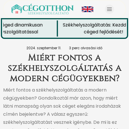
céged dinamikusan
Székhelyszolgáltatás: Kezdd e
yszolgáltatással
céged fejlődését!
2024. szeptember 11.
3 perc olvasási idő
Miért fontos a
székhelyszolgáltatás a
modern cégügyekben?
Miért fontos a székhelyszolgáltatás a modern
cégügyekben? Gondolkoztál már azon, hogy miért
látni manapság olyan sok céget elegáns irodaházak
címén bejelentve? A válasz egyszerű:
székhelyszolgáltatást vesznek igénybe. De mi is ez