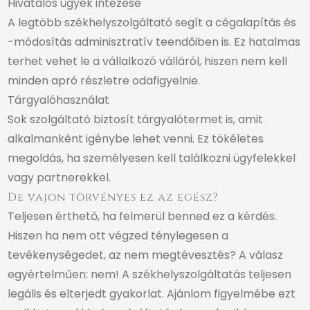
Hivatalos ügyek intézése
A legtöbb székhelyszolgáltató segít a cégalapítás és
-módosítás adminisztratív teendőiben is. Ez hatalmas
terhet vehet le a vállalkozó válláról, hiszen nem kell
minden apró részletre odafigyelnie.
Tárgyalóhasználat
Sok szolgáltató biztosít tárgyalótermet is, amit
alkalmanként igénybe lehet venni. Ez tökéletes
megoldás, ha személyesen kell találkozni ügyfelekkel
vagy partnerekkel.
De vajon törvényes ez az egész?
Teljesen érthető, ha felmerül benned ez a kérdés.
Hiszen ha nem ott végzed ténylegesen a
tevékenységedet, az nem megtévesztés? A válasz
egyértelműen: nem! A székhelyszolgáltatás teljesen
legális és elterjedt gyakorlat. Ajánlom figyelmébe ezt