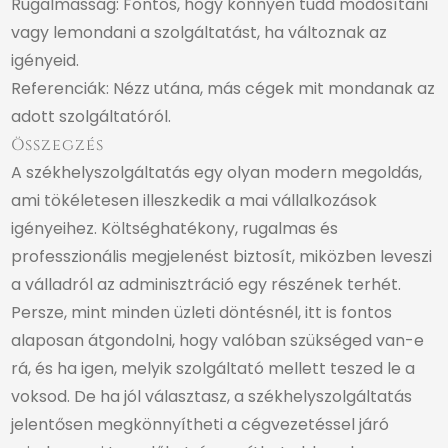
Rugalmasság: Fontos, hogy könnyen tudd módosítani
vagy lemondani a szolgáltatást, ha változnak az
igényeid.
Referenciák: Nézz utána, más cégek mit mondanak az
adott szolgáltatóról.
Összegzés
A székhelyszolgáltatás egy olyan modern megoldás,
ami tökéletesen illeszkedik a mai vállalkozások
igényeihez. Költséghatékony, rugalmas és
professzionális megjelenést biztosít, miközben leveszi
a válladról az adminisztráció egy részének terhét.
Persze, mint minden üzleti döntésnél, itt is fontos
alaposan átgondolni, hogy valóban szükséged van-e
rá, és ha igen, melyik szolgáltató mellett teszed le a
voksod. De ha jól választasz, a székhelyszolgáltatás
jelentősen megkönnyítheti a cégvezetéssel járó