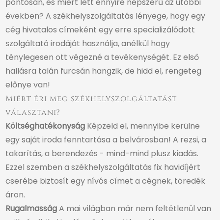
pontosan, és miért lett ennyire népszerű az utóbbi
években? A székhelyszolgáltatás lényege, hogy egy
cég hivatalos címeként egy erre specializálódott
szolgáltató irodáját használja, anélkül hogy
ténylegesen ott végezné a tevékenységét. Ez első
hallásra talán furcsán hangzik, de hidd el, rengeteg
előnye van!
Miért éri meg székhelyszolgáltatást
választani?
Költséghatékonyság
Képzeld el, mennyibe kerülne
egy saját iroda fenntartása a belvárosban! A rezsi, a
takarítás, a berendezés - mind-mind plusz kiadás.
Ezzel szemben a székhelyszolgáltatás fix havidíjért
cserébe biztosít egy nívós címet a cégnek, töredék
áron.
Rugalmasság
A mai világban már nem feltétlenül van