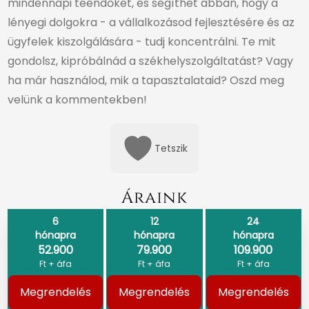
mindennapi teendőket, és segíthet abban, hogy a
lényegi dolgokra - a vállalkozásod fejlesztésére és az
ügyfelek kiszolgálására - tudj koncentrálni. Te mit
gondolsz, kipróbálnád a székhelyszolgáltatást? Vagy
ha már használod, mik a tapasztalataid? Oszd meg
velünk a kommentekben!
Tetszik
Áraink
6
12
24
hónapra
hónapra
hónapra
52.900
79.900
109.900
Ft + áfa
Ft + áfa
Ft + áfa
Megrendelés
Megrendelés
Megrendelés