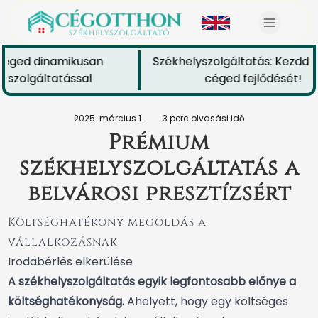
éged dinamikusan
Székhelyszolgáltatás: Kezdd el
szolgáltatással
céged fejlődését!
2025. március 1.
3 perc olvasási idő
Prémium
székhelyszolgáltatás a
belvárosi presztízsért
Költséghatékony megoldás a
vállalkozásnak
Irodabérlés elkerülése
A székhelyszolgáltatás egyik legfontosabb előnye a
költséghatékonyság.
Ahelyett, hogy egy költséges