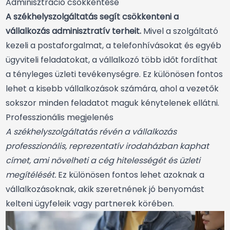
Adminisztráció csökkentése
A székhelyszolgáltatás segít csökkenteni a
vállalkozás adminisztratív terheit.
Mivel a szolgáltató
kezeli a postaforgalmat, a telefonhívásokat és egyéb
ügyviteli feladatokat, a vállalkozó több időt fordíthat
a tényleges üzleti tevékenységre. Ez különösen fontos
lehet a kisebb vállalkozások számára, ahol a vezetők
sokszor minden feladatot maguk kénytelenek ellátni.
Professzionális megjelenés
A székhelyszolgáltatás révén a vállalkozás
professzionális, reprezentatív irodaházban kaphat
címet, ami növelheti a cég hitelességét és üzleti
megítélését.
Ez különösen fontos lehet azoknak a
vállalkozásoknak, akik szeretnének jó benyomást
kelteni ügyfeleik vagy partnerek körében.