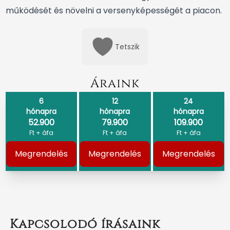
működését és növelni a versenyképességét a piacon.
Tetszik
Áraink
6
12
24
hónapra
hónapra
hónapra
52.900
79.900
109.900
Ft + áfa
Ft + áfa
Ft + áfa
Megrendelés
Megrendelés
Megrendelés
Kapcsolodó írásaink