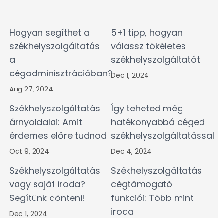
Hogyan segíthet a
5+1 tipp, hogyan
székhelyszolgáltatás
válassz tökéletes
a
székhelyszolgáltatót
cégadminisztrációban?
Dec 1, 2024
Aug 27, 2024
Székhelyszolgáltatás
Így teheted még
árnyoldalai: Amit
hatékonyabbá céged
érdemes előre tudnod
székhelyszolgáltatással
Oct 9, 2024
Dec 4, 2024
Székhelyszolgáltatás
Székhelyszolgáltatás
vagy saját iroda?
cégtámogató
Segítünk dönteni!
funkciói: Több mint
iroda
Dec 1, 2024